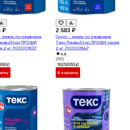
3 ₽
2 583 ₽
- эмаль по ржавчине
Грунт - эмаль по ржавчине
РжавоStop ПРОФИ
Текс РжавоStop ПРОФИ синяя,
я 2 кг 700001637
2 кг 700001647
4.6
(191)
668
16256355
зину
В корзину