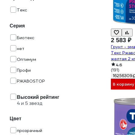
Текс
Серия
Биотекс
2 583 ₽
Грунт - эм
нет
Текс Ржав
желтая 2 
Оптимум
4.6
Профи
(191)
16256309
РЖАВОSTOP
В корзину
Высокий рейтинг
4 и 5 звезд
Цвет
прозрачный