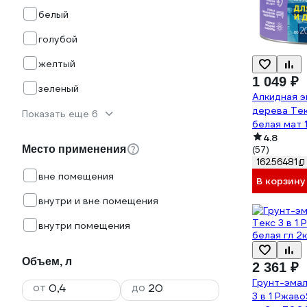
белый
голубой
желтый
1 049 ₽
зеленый
Алкидная э
дерева Те
Показать еще 6
белая мат 
4.8
Место применения
(57)
16256481
вне помещения
В корзину
внутри и вне помещения
внутри помещения
Объем, л
2 361 ₽
Грунт-эмал
от
до
3 в 1 Ржав