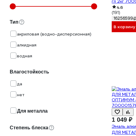
гл 2кг 70
4.6
(191)
16256599
Тип
В корзину
акриловая (водно-дисперсионная)
алкидная
водная
Влагостойкость
да
нет
Для металла
1 049 ₽
Эмаль алки
Степень блеска
ДЛЯ МЕТАЛ