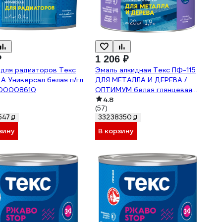
₽
1 206 ₽
 для радиаторов Текс
Эмаль алкидная Текс ПФ-115
А Универсал белая п/гл
ДЛЯ МЕТАЛЛА И ДЕРЕВА /
700008610
ОПТИМУМ белая глянцевая
1.9кг 700001603
4.8
(57)
547
33238350
зину
В корзину