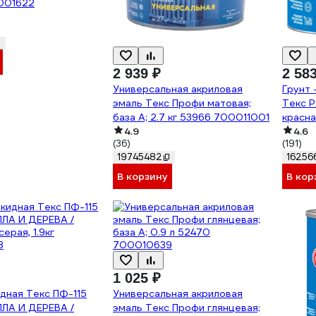
0001622
2 939 ₽
2 58
Универсальная акриловая
Грунт 
эмаль Текс Профи матовая;
Текс 
база A; 2.7 кг 53966 700011001
красна
4.9
4.6
(36)
(191)
19745482
16256
В корзину
В кор
1 025 ₽
дная Текс ПФ-115
Универсальная акриловая
ЛА И ДЕРЕВА /
эмаль Текс Профи глянцевая;