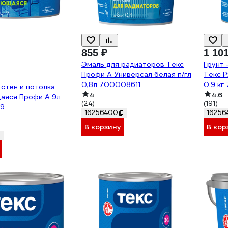
855 ₽
1 10
Эмаль для радиаторов Текс
Грунт 
Профи А Универсал белая п/гл
Текс 
0,8л 700008611
0.9 кг
 стен и потолка
4
4.6
аяся Профи A 9л
(24)
(191)
9
16256400
16256
В корзину
В кор