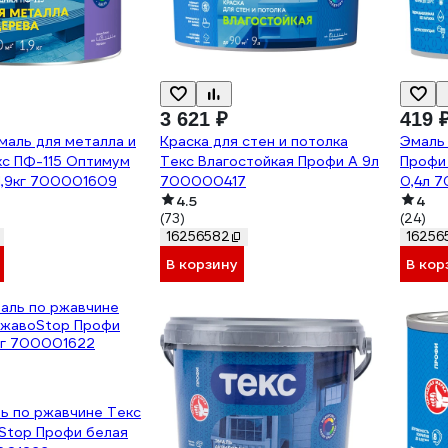
3 621 ₽
419 
маль для металла и
Краска для стен и потолка
Эмаль
кс ПФ-115 Оптимум
Текс Влагостойкая Профи A 9л
Профи 
1,9кг 700001609
700000417
0,4л 
4.5
4
(73)
(24)
16256582
16256
В корзину
В кор
ь по ржавчине Текс
оStop Профи белая