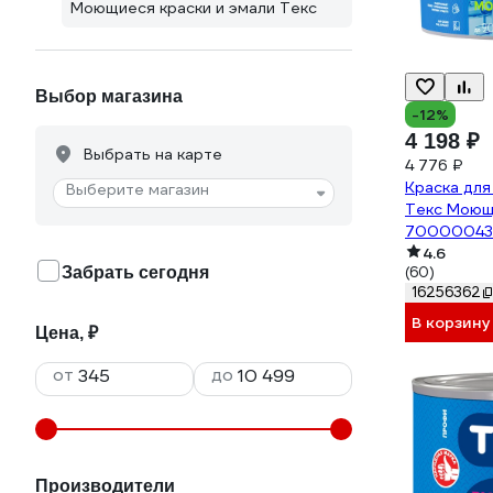
Моющиеся краски и эмали Текс
Выбор магазина
-12%
4 198 ₽
Выбрать на карте
4 776 ₽
Краска для
Выберите магазин
Текс Моющ
70000043
4.6
Забрать сегодня
(60)
16256362
В корзину
Цена, ₽
от
до
Производители