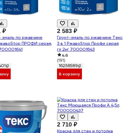
1 ₽
2 583 ₽
- эмаль по ржавчине
Грунт-эмаль по ржавчине Текс
РжавоStop ПРОФИ серая,
3 в 1 РжавоStop Профи серая
 700001641
гл 2кг 700001643
4.6
(191)
401
16256589
зину
В корзину
2 710 ₽
Краска для стен и потолка