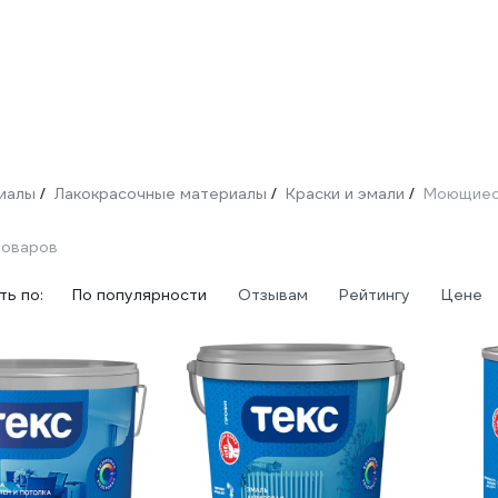
иалы
Лакокрасочные материалы
Краски и эмали
Моющиеся
/
/
/
товаров
ь по:
По популярности
Отзывам
Рейтингу
Цене