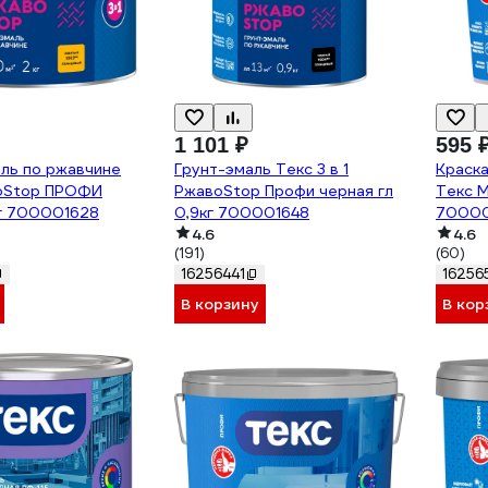
1 101 ₽
595 
аль по ржавчине
Грунт-эмаль Текс 3 в 1
Краска
оStop ПРОФИ
РжавоStop Профи черная гл
Текс 
кг 700001628
0,9кг 700001648
7000
4.6
4.6
(191)
(60)
16256441
16256
В корзину
В кор