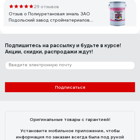
29 отзывов
Отзыв о Полиуретановая эмаль ЗАО
Подольский завод стройматериалов
БЕТЭЛАСТ цвет серый 5 кг
2000006640031
Александр
22.08.2023
Подпишитесь
на рассылку
и будьте в курсе!
За небольшие деньги напоминает эпоксидную краску,
Акции, скидки, распродажи ждут!
только обращаться с ней проще, сохнет быстрее.
41 отзыв
Отзыв о Краска DULUX ОКНА И ДВЕРИ
Подписаться
(база BW; 0,75 л) 5327289
Дмитрий .
05.04.2023
Наносится тонкими слоями, хорошо растушевывается.
Оригинальные товары с гарантией!
Установите мобильное приложение, чтобы
информация по заказам всегда была под рукой