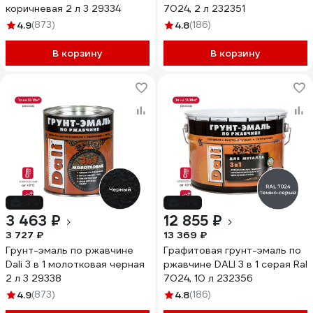
коричневая 2 л 3 29334
7024, 2 л 232351
4.9
(873)
4.8
(186)
В корзину
В корзину
-7%
-4%
3 463 ₽
12 855 ₽
3 727 ₽
13 369 ₽
Грунт-эмаль по ржавчине
Графитовая грунт-эмаль по
Dali 3 в 1 молотковая черная
ржавчине DALI 3 в 1 серая Ral
2 л 3 29338
7024, 10 л 232356
4.9
(873)
4.8
(186)