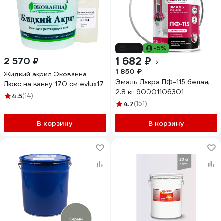
-9%
-5%
1 682 ₽
2 570 ₽
1 850 ₽
Жидкий акрил Экованна
Эмаль Лакра ПФ-115 белая,
Люкс на ванну 170 см evlux17
2.8 кг 90001106301
4.5
(14)
4.7
(151)
В корзину
В корзину