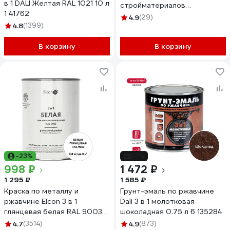
в 1 DALI Желтая RAL 1021 10 л
стройматериалов
1 41762
БЕТЭЛАСТ цвет серый 5 кг
4.9
(29)
4.8
(1399)
2000006640031
В корзину
В корзину
-23%
-7%
998 ₽
1 472 ₽
1 295 ₽
1 585 ₽
Краска по металлу и
Грунт-эмаль по ржавчине
ржавчине Elcon 3 в 1
Dali 3 в 1 молотковая
глянцевая белая RAL 9003
шоколадная 0.75 л 6 135284
0,8 кг 00-00750060
4.7
(3514)
4.9
(873)