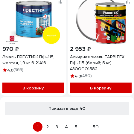
970 ₽
2 953 ₽
Эмаль ПРЕСТИЖ ПФ-115,
Алкидная эмаль FARBITEX
желтая, 1,9 кг 6 21416
ПФ-115 (белый; 5 кг)
4300001582
4.8
(366)
4.8
(480)
В корзину
В корзину
Показать еще 40
1
2
3
4
5
...
50