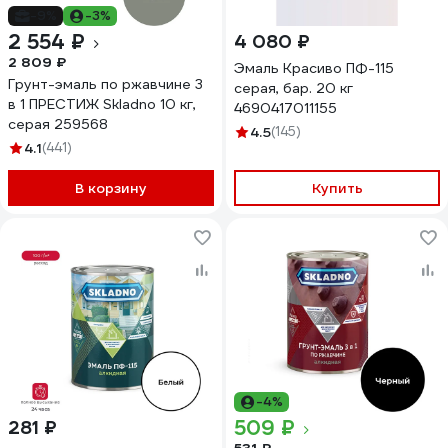
-9%
-3%
2 554 ₽
4 080 ₽
2 809 ₽
Эмаль Красиво ПФ-115
Грунт-эмаль по ржавчине 3
серая, бар. 20 кг
в 1 ПРЕСТИЖ Skladno 10 кг,
4690417011155
серая 259568
4.5
(145)
4.1
(441)
В корзину
Купить
-4%
509 ₽
281 ₽