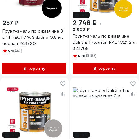
-4%
2 748 ₽
257 ₽
2 858 ₽
Грунт-эмаль по ржавчине 3
Грунт-эмаль по ржавчине
в 1 ПРЕСТИЖ Skladno 0.8 кг,
Dali 3 в 1 желтая RAL 1021 2 л
черная 243720
3 41768
4.1
(441)
4.8
(1399)
В корзину
В корзину
-4%
-4%