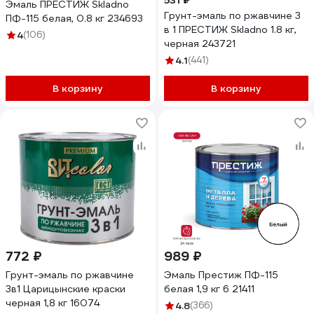
531 ₽
Эмаль ПРЕСТИЖ Skladno
Грунт-эмаль по ржавчине 3
ПФ-115 белая, 0.8 кг 234693
в 1 ПРЕСТИЖ Skladno 1.8 кг,
4
(106)
черная 243721
4.1
(441)
В корзину
В корзину
772 ₽
989 ₽
Грунт-эмаль по ржавчине
Эмаль Престиж ПФ-115
3в1 Царицынские краски
белая 1,9 кг 6 21411
черная 1,8 кг 16074
4.8
(366)