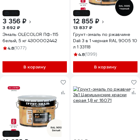
-9%
-7%
3 356 ₽
12 855 ₽
3 692 ₽
13 837 ₽
Эмаль OLECOLOR ПФ-115
Грунт-эмаль по ржавчине
белый, 5 кг 4300002442
Dali 3 в 1 черная RAL 9005 10
л 1 33118
4.8
(1077)
4.8
(1399)
В корзину
В корзину
-9%