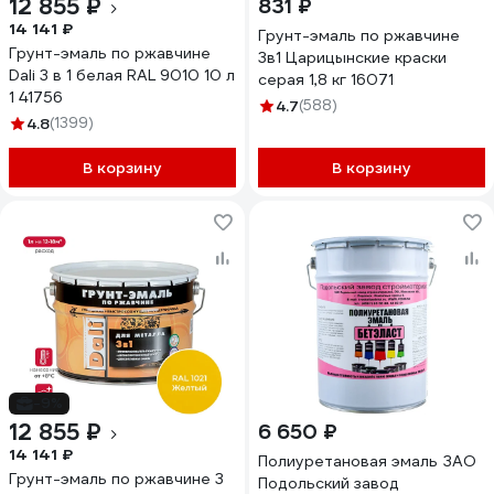
12 855 ₽
831 ₽
14 141 ₽
Грунт-эмаль по ржавчине
Грунт-эмаль по ржавчине
3в1 Царицынские краски
Dali 3 в 1 белая RAL 9010 10 л
серая 1,8 кг 16071
1 41756
4.7
(588)
4.8
(1399)
В корзину
В корзину
-9%
12 855 ₽
6 650 ₽
14 141 ₽
Полиуретановая эмаль ЗАО
Грунт-эмаль по ржавчине 3
Подольский завод