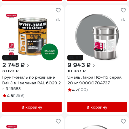
-9%
-9%
2 748 ₽
9 943 ₽
3 023 ₽
10 937 ₽
Грунт-эмаль по ржавчине
Эмаль Лакра ПФ-115 серая,
Dali 3 в 1 зеленая RAL 6029 2
20 кг 90000704737
л 3 19583
4.7
(100)
4.8
(1399)
В корзину
В корзину