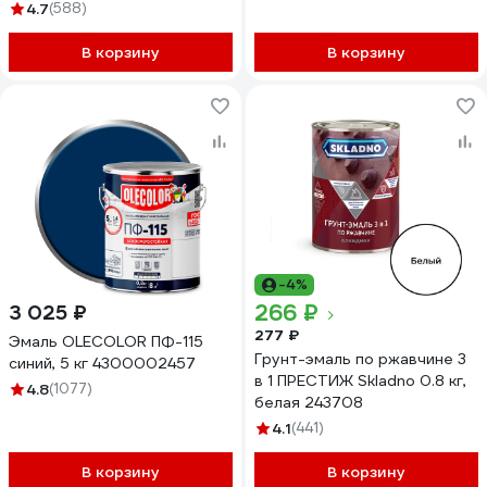
4.7
(588)
В корзину
В корзину
-4%
266 ₽
3 025 ₽
277 ₽
Эмаль OLECOLOR ПФ-115
Грунт-эмаль по ржавчине 3
синий, 5 кг 4300002457
в 1 ПРЕСТИЖ Skladno 0.8 кг,
4.8
(1077)
белая 243708
4.1
(441)
В корзину
В корзину