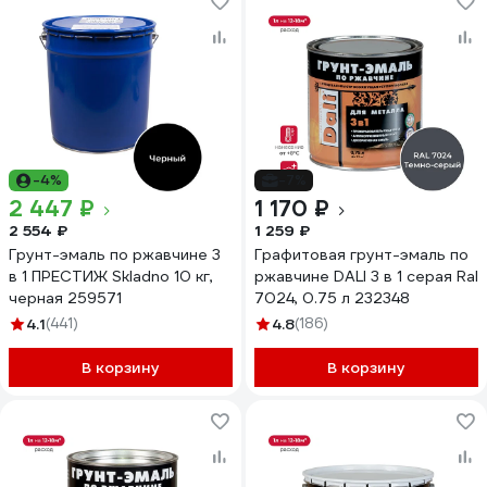
-4%
-7%
2 447 ₽
1 170 ₽
2 554 ₽
1 259 ₽
Грунт-эмаль по ржавчине 3
Графитовая грунт-эмаль по
в 1 ПРЕСТИЖ Skladno 10 кг,
ржавчине DALI 3 в 1 серая Ral
черная 259571
7024, 0.75 л 232348
4.1
(441)
4.8
(186)
В корзину
В корзину