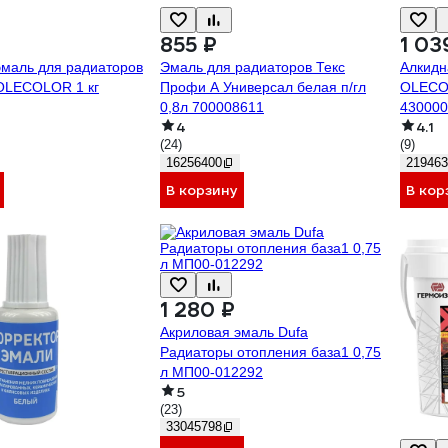
855 ₽
1 03
эмаль для радиаторов
Эмаль для радиаторов Текс
Алкидн
OLECOLOR 1 кг
Профи А Универсал белая п/гл
OLECOL
0,8л 700008611
430000
4
4.1
(24)
(9)
16256400
219463
В корзину
В кор
1 280 ₽
Акриловая эмаль Dufa
Радиаторы отопления база1 0,75
л МП00-012292
5
(23)
33045798