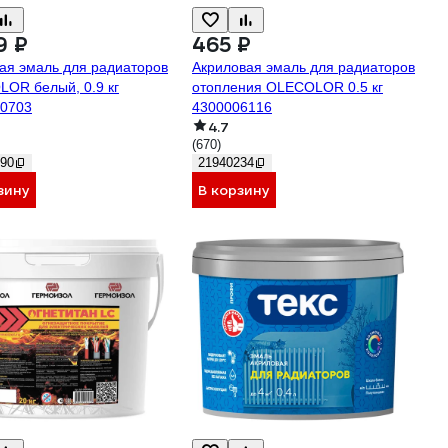
9 ₽
465 ₽
ая эмаль для радиаторов
Акриловая эмаль для радиаторов
OR белый, 0.9 кг
отопления OLECOLOR 0.5 кг
0703
4300006116
4.7
(670)
90
21940234
зину
В корзину