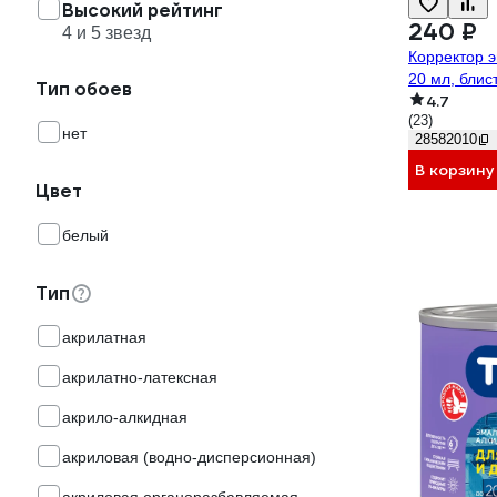
Высокий рейтинг
240 ₽
4 и 5 звезд
Корректор 
20 мл, блис
Тип обоев
4.7
(23)
нет
28582010
В корзину
Цвет
белый
Тип
акрилатная
акрилатно-латексная
акрило-алкидная
акриловая (водно-дисперсионная)