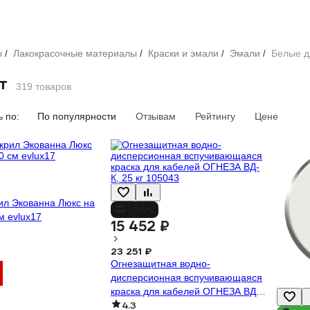
ы
Лакокрасочные материалы
Краски и эмали
Эмали
Белые д
/
/
/
/
т
319 товаров
 по:
По популярности
Отзывам
Рейтингу
Цене
ил Экованна Люкс на
-34%
м evlux17
15 452 ₽
23 251 ₽
Огнезащитная водно-
дисперсионная вспучивающаяся
краска для кабелей ОГНЕЗА ВД-
4.3
К, 25 кг 105043