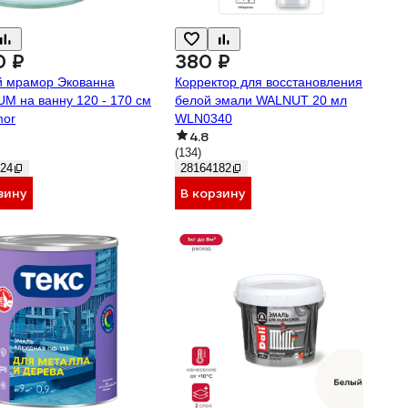
0 ₽
380 ₽
 мрамор Экованна
Корректор для восстановления
M на ванну 120 - 170 см
белой эмали WALNUT 20 мл
mor
WLN0340
4.8
(134)
24
28164182
зину
В корзину