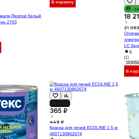
В корзину
-1
18 2
эмали Resmat белый,
тер 2703
21 063
Огнеза
электр
LC бел
5
(1)
163056
В кор
-19%
365 ₽
449 ₽
Краска для печей ECOLINE 1,5 кг
4607130862674