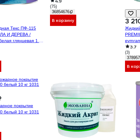
4.9
(75)
36854676
3 21
В корзину
дная Текс ПФ-115
Жидкий
ЛА И ДЕРЕВА /
PREMIU
лая глянцевая 1.9кг
evmra
3.7
(3)
378957
В кор
₽
арное покрытие
0 белый 10 кг 1031