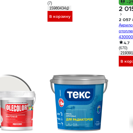
-2
(7)
2 01
15980434
В корзину
2 057 
Акрило
отопле
430000
4.7
(670)
219391
В кор