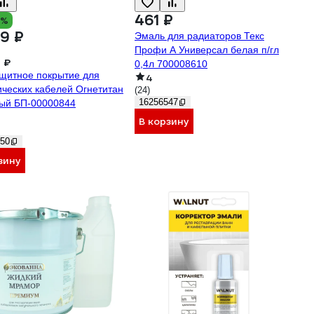
461 ₽
4%
19 ₽
Эмаль для радиаторов Текс
Профи А Универсал белая п/гл
 ₽
0,4л 700008610
щитное покрытие для
4
ических кабелей Огнетитан
(24)
16256547
ый БП-00000844
В корзину
50
зину