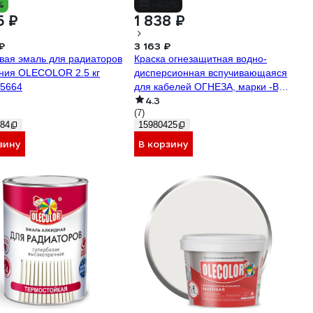
%
-42%
5 ₽
1 838 ₽
₽
3 163 ₽
вая эмаль для радиаторов
Краска огнезащитная водно-
ния OLECOLOR 2.5 кг
дисперсионная вспучивающаяся
5664
для кабелей ОГНЕЗА, марки -ВД-
4.3
К 105044
(7)
84
15980425
зину
В корзину