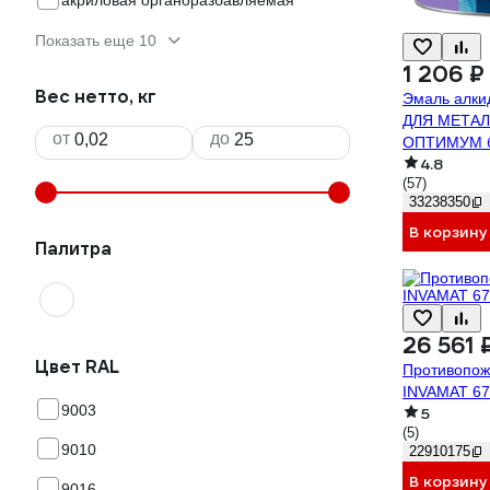
акриловая органоразбавляемая
Показать еще 10
1 206 ₽
Вес нетто, кг
Эмаль алки
ДЛЯ МЕТАЛ
от
до
ОПТИМУМ бе
4.8
700001603
(57)
33238350
В корзину
Палитра
26 561 
Цвет RAL
Противопож
INVAMAT 67
9003
5
(5)
9010
22910175
В корзину
9016