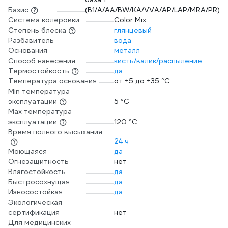
Базис
(B1/A/AA/BW/KA/VVA/AP/LAP/MRA/PR)
Система колеровки
Color Mix
Степень блеска
глянцевый
Разбавитель
вода
Основания
металл
Способ нанесения
кисть/валик/распыление
Термостойкость
да
Температура основания
от +5 до +35 °С
Min температура
эксплуатации
5 °С
Max температура
эксплуатации
120 °С
Время полного высыхания
24 ч
Моющаяся
да
Огнезащитность
нет
Влагостойкость
да
Быстросохнущая
да
Износостойкая
да
Экологическая
сертификация
нет
Для медицинских