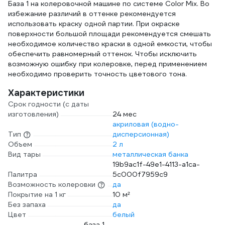
База 1 на колеровочной машине по системе Color Mix. Во
избежание различий в оттенке рекомендуется
использовать краску одной партии. При окраске
поверхности большой площади рекомендуется смешать
необходимое количество краски в одной емкости, чтобы
обеспечить равномерный оттенок. Чтобы исключить
возможную ошибку при колеровке, перед применением
необходимо проверить точность цветового тона.
Характеристики
Срок годности (с даты
изготовления)
24 мес
акриловая (водно-
Тип
дисперсионная)
Объем
2 л
Вид тары
металлическая банка
19b9ac1f-49e1-4113-a1ca-
Палитра
5c000f7959c9
Возможность колеровки
да
Покрытие на 1 кг
10 м²
Без запаха
да
Цвет
белый
база 1