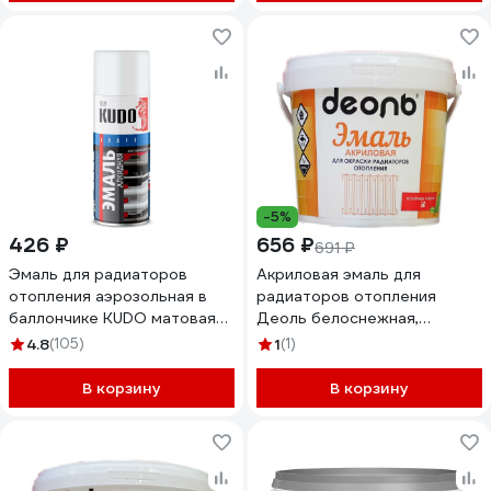
-5%
426 ₽
656 ₽
691 ₽
Эмаль для радиаторов
Акриловая эмаль для
отопления аэрозольная в
радиаторов отопления
баллончике KUDO матовая
Деоль белоснежная,
белая KU-5102
глянцевая, без запаха, 0.9 л
4.8
(105)
1
(1)
00020980
В корзину
В корзину