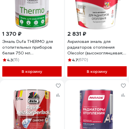
1 370 ₽
2 831 ₽
Эмаль Dufa THERMO для
Акриловая эмаль для
отопительных приборов
радиаторов отопления
белая 750 мл
Olecolor (высокоглянцевая;
Н0000002554
2.5 кг) 4300011045
4.3
(15)
4.7
(670)
В корзину
В корзину