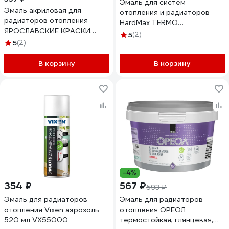
Эмаль для систем
Эмаль акриловая для
отопления и радиаторов
радиаторов отопления
HardMax TERMO
ЯРОСЛАВСКИЕ КРАСКИ
белоснежная, банка 0,9 кг
5
(2)
ЯРКРАСКИ, белая матовая,
5
(2)
4690417070121
ведро О06802
В корзину
В корзину
-4%
354 ₽
567 ₽
593 ₽
Эмаль для радиаторов
Эмаль для радиаторов
отопления Vixen аэрозоль
отопления ОРЕОЛ
520 мл VX55000
термостойкая, глянцевая,