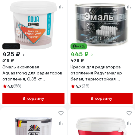
-18%
-7%
425 ₽
445 ₽
519 ₽
478 ₽
Эмаль акриловая
Краска для радиаторов
Aquastrong для радиаторов
отопления Радугамалер
отопления, 0,35 кг
белая, термостойкая,
4607130863541
акриловая, полуглянцевая,
4.8
(68)
4.7
(26)
0.4 кг 4650001276865
В корзину
В корзину