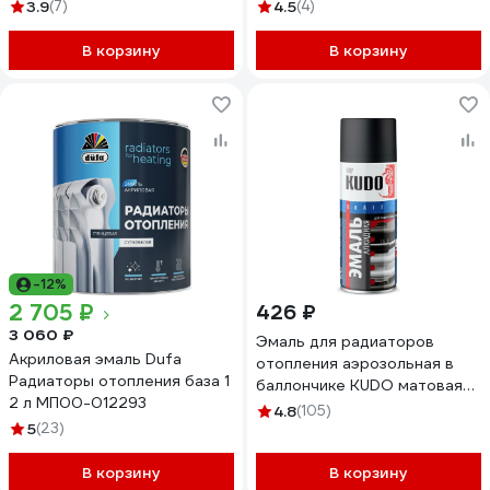
0.5 кг 85256
3.9
(7)
4.5
(4)
В корзину
В корзину
-12%
2 705 ₽
426 ₽
3 060 ₽
Эмаль для радиаторов
Акриловая эмаль Dufa
отопления аэрозольная в
Радиаторы отопления база 1
баллончике KUDO матовая
2 л МП00-012293
чёрная KU-5103
4.8
(105)
5
(23)
В корзину
В корзину