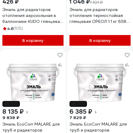
426 ₽
1 046 ₽
1 101 ₽
Эмаль для радиаторов
Эмаль для радиаторов
отопления аэрозольная в
отопления термостойкая
баллончике KUDO глянцевая
глянцевая ОРЕОЛ 1.1 кг 658
белая KU-5101
65807
4.8
(105)
В корзину
В корзину
-17%
-18%
8 135 ₽
6 385 ₽
9 838 ₽
7 829 ₽
Эмаль EcoCorr MALARE для
Эмаль EcoCorr MALARE для
труб и радиаторов
труб и радиаторов