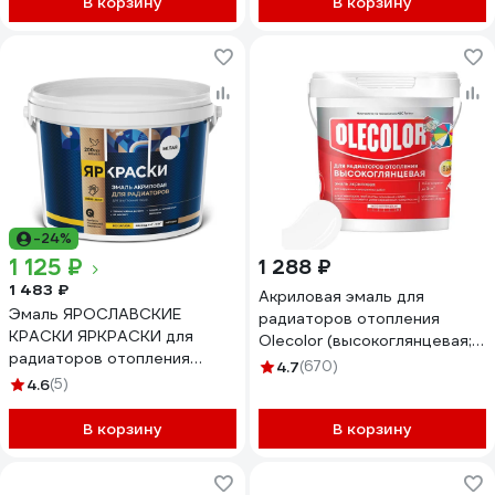
В корзину
В корзину
-24%
1 125 ₽
1 288 ₽
1 483 ₽
Акриловая эмаль для
Эмаль ЯРОСЛАВСКИЕ
радиаторов отопления
КРАСКИ ЯРКРАСКИ для
Olecolor (высокоглянцевая; 1
радиаторов отопления
кг) 4300011043
4.7
(670)
акриловая белая матовая,
4.6
(5)
ведро О06803
В корзину
В корзину