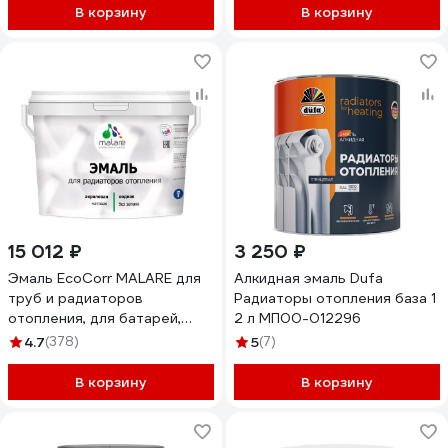
кг ЭЭКОЗЕММ0100
В корзину
В корзину
15 012 ₽
3 250 ₽
Эмаль EcoCorr MALARE для
Алкидная эмаль Dufa
труб и радиаторов
Радиаторы отопления база 1
отопления, для батарей,
2 л МП00-012296
водная акриловая без запаха
4.7
(378)
5
(7)
матовая, голубая пихта, 10 кг
ЭЭКОГОПМ1000
В корзину
В корзину