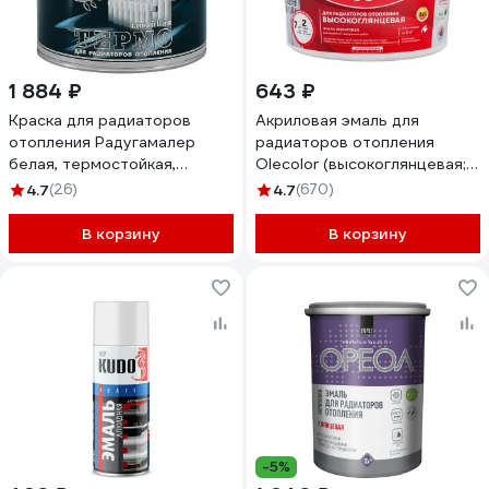
1 884 ₽
643 ₽
Краска для радиаторов
Акриловая эмаль для
отопления Радугамалер
радиаторов отопления
белая, термостойкая,
Olecolor (высокоглянцевая;
акриловая, полуглянцевая,
0.5 кг) 4300011044
4.7
(26)
4.7
(670)
1.9 кг 4640000602383
В корзину
В корзину
-5%