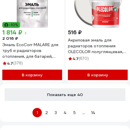
-10%
1 814 ₽
516 ₽
2 016 ₽
Акриловая эмаль для
Эмаль EcoCorr MALARE для
радиаторов отопления
труб и радиаторов
OLECOLOR полуглянцевая,
отопления, для батарей,
0.5 кг 4300007666
4.7
(670)
водная акриловая без запаха
4.7
(378)
матовая, греческая олива, 1
кг ЭЭКОГРОМ0100
В корзину
В корзину
Показать еще 40
1
2
3
4
5
...
14