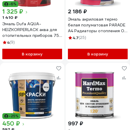
-6%
1 325 ₽
2 186 ₽
1 410 ₽
Эмаль акриловая термо
Эмаль Dufa AQUA-
белая полуматовая PARADE
HEIZKORPERLACK аква для
А4 Радиаторы отопления 0,9
отопительных приборов 750
л Россия 90003187636
4.7
(25)
мл Н0000004135
4
(9)
В корзину
В корзину
-25%
450 ₽
997 ₽
597 ₽