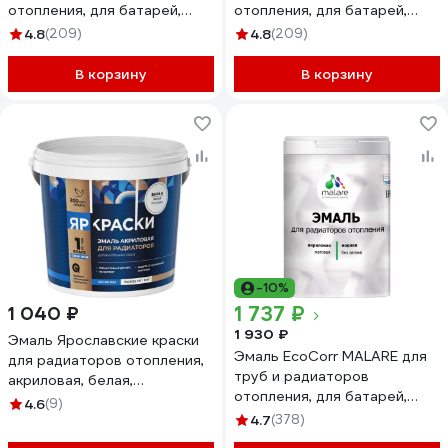
отопления, для батарей,
отопления, для батарей,
водная акриловая без запаха
водная акриловая без запаха
4.8
(209)
4.8
(209)
матовая, графитовый, 10 кг
матовая, светло-серый, 10
ЭЭКОГРФМ1000
кг ЭЭКОСВСМ1000
В корзину
В корзину
-10%
1 737 ₽
1 040 ₽
1 930 ₽
Эмаль Ярославские краски
Эмаль EcoCorr MALARE для
для радиаторов отопления,
труб и радиаторов
акриловая, белая,
отопления, для батарей,
шелковисто-матовая
4.6
(9)
водная акриловая без запаха
О06291
4.7
(378)
матовая, зеленый мичиган, 1