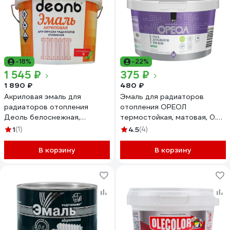
-18%
-22%
1 545 ₽
375 ₽
1 890 ₽
480 ₽
Акриловая эмаль для
Эмаль для радиаторов
радиаторов отопления
отопления ОРЕОЛ
Деоль белоснежная,
термостойкая, матовая, 0.5
глянцевая, без запаха, 2.7 л
кг 85231
1
(1)
4.5
(4)
00020981
В корзину
В корзину