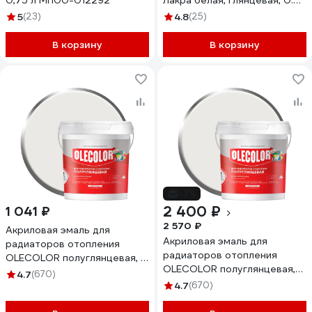
0,75 л МП00-012292
Лакра белая, глянцевая, 0.9
кг 90003485883
5
(23)
4.8
(25)
В корзину
В корзину
-7%
2 400 ₽
1 041 ₽
2 570 ₽
Акриловая эмаль для
Акриловая эмаль для
радиаторов отопления
радиаторов отопления
OLECOLOR полуглянцевая, 1
OLECOLOR полуглянцевая,
кг 4300007667
4.7
(670)
2.5 кг 4300007668
4.7
(670)