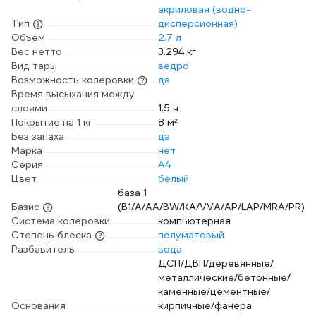
акриловая (водно-
Тип
дисперсионная)
Объем
2.7 л
Вес нетто
3.294 кг
Вид тары
ведро
Возможность колеровки
да
Время высыхания между
слоями
1.5 ч
Покрытие на 1 кг
8 м²
Без запаха
да
Марка
нет
Серия
А4
Цвет
белый
база 1
Базис
(B1/A/AA/BW/KA/VVA/AP/LAP/MRA/PR)
Система колеровки
компьютерная
Степень блеска
полуматовый
Разбавитель
вода
ДСП/ДВП/деревянные/
металлические/бетонные/
каменные/цементные/
Основания
кирпичные/фанера