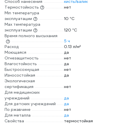
Способ нанесения
кисть/валик
Термостойкость
нет
Min температура
эксплуатации
10 °С
Max температура
эксплуатации
120 °С
Время полного высыхания
5 ч
Расход
0.13 л/м²
Моющаяся
да
Огнезащитность
нет
Влагостойкость
да
Быстросохнущая
нет
Износостойкая
да
Экологическая
сертификация
нет
Для медицинских
учреждений
да
Для детских учреждений
да
По ржавчине
нет
Для металла
да
Свойства
термостойкая