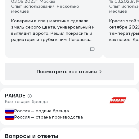
03.09.2023
г. Москва
19.03.2023
г. 
Опыт использования: Несколько
Опыт использ
месяцев
месяцев
Колерами в спец.магазине сделали
Красил этой 
эмаль серого цвета, универсальный и
октябре 202
выглядит дорого. Решил покрасить и
температуры,
радиаторы и трубы к ним. Покраска
как новое. К
заняла не много времени, так как не
в местах изг
было проблем с нанесением. 2х слоев
самое больш
хватило, чтобы сделать равномерное
воды. Краска
красивое покрытие. При высыхании
нюансы, удоб
цвет не изменился. Эмаль не надо
течет когда 
Посмотреть все отзывы
перемешивать каждых 5 минут,
Когда повыш
пигмент не оседает так быстро.
батарей нет 
Наносить кистью удобно. Эмаль без
Доволен.
PARADE
резкого запаха, так что все прекрасно.
Все товары бренда
Россия — родина бренда
Россия — страна производства
Вопросы и ответы