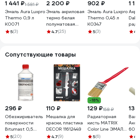
1 441 ₽
2 200 ₽
902 ₽
1 13
1 581 ₽
Эмаль Aura Luxpro
Эмаль акриловая
Эмаль Aura Luxpro
Акри
Thermo 0,9 л
термо белая
Thermo 0,45 л
Dali 
K0071
полуматовая
K0347
ради
PARADE А4
2781
5
(3)
4.7
(25)
5
(3)
4.
Радиаторы
отопления 0,9 л
Россия
Сопутствующие товары
90003187636
-18%
296 ₽
110 ₽
129 ₽
132
158 ₽
Обезжириватель
Мешалка для
Радиаторная
Вали
поверхности
краски, пластика
кисть MATRIX
Акор
Bitumast 0,5
DECOR 11612449
Color Line ЭМАЛИ
60 м
л/0,35 кг
50х12 мм 83358
шерс
5
(20)
4.7
(9)
5
(6)
4.