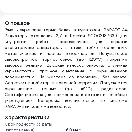
4607952901131
крон
Маст
060
О товаре
Эмаль акриловая термо белая полуматовая PARADE А4
Радиаторы отопления 2,7 л Россия 90003187639 для
внутренних работ. Предназначена для окраски
отопительных радиаторов, а также любых деревянных,
металлических и прочих поверхностей. Полуматовое
высокопрочное термостойкое (до 120°С) покрытие
высокой белизны. Высокая износостойкость. Отличная
укрывистость, прочное сцепление с окрашиваемой
поверхностью. Не желтеет со временем, без запаха.
Содержит ингибитор мгновенной коррозии. Допускается
окрашивание теплых (до 45°С) радиаторов.
Сертифицирована для применения в детских и лечебных
учреждениях. Колеровка компьютерная по системе
PARADE или водными колерами.
Характеристики
Срок годности (с даты
изготовления)
60 мес