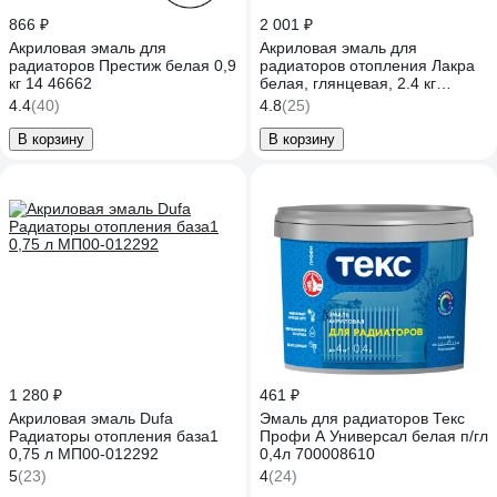
866 ₽
2 001 ₽
Акриловая эмаль для
Акриловая эмаль для
радиаторов Престиж белая 0,9
радиаторов отопления Лакра
кг 14 46662
белая, глянцевая, 2.4 кг
90003485890
4.4
(40)
4.8
(25)
В корзину
В корзину
1 280 ₽
461 ₽
Акриловая эмаль Dufa
Эмаль для радиаторов Текс
Радиаторы отопления база1
Профи А Универсал белая п/гл
0,75 л МП00-012292
0,4л 700008610
5
(23)
4
(24)