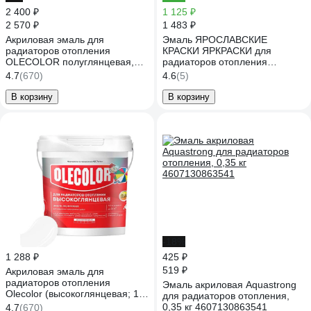
2 400 ₽
1 125 ₽
2 570 ₽
1 483 ₽
Акриловая эмаль для
Эмаль ЯРОСЛАВСКИЕ
радиаторов отопления
КРАСКИ ЯРКРАСКИ для
OLECOLOR полуглянцевая,
радиаторов отопления
2.5 кг 4300007668
акриловая белая матовая,
4.7
(670)
4.6
(5)
ведро О06803
В корзину
В корзину
-18%
1 288 ₽
425 ₽
519 ₽
Акриловая эмаль для
радиаторов отопления
Эмаль акриловая Aquastrong
Olecolor (высокоглянцевая; 1
для радиаторов отопления,
кг) 4300011043
0,35 кг 4607130863541
4.7
(670)