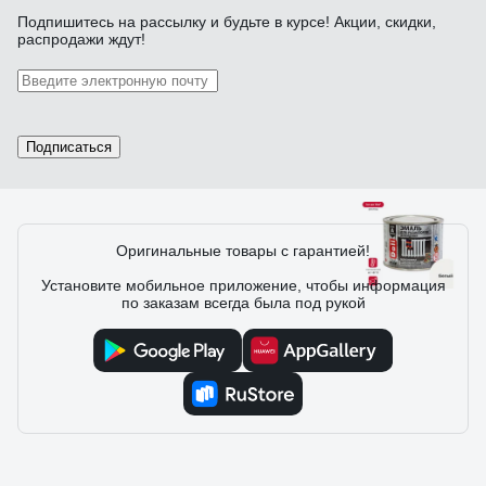
Подпишитесь
на рассылку
и будьте в курсе! Акции, скидки,
распродажи ждут!
Отзыв о Акриловая эмаль для радиаторов
отопления OLECOLOR 1 кг 4300004406
Евгений Г.
01.06.2022
Подписаться
Очень хорошее качество краски
Оригинальные товары с гарантией!
16 отзывов
Установите мобильное приложение, чтобы информация
по заказам всегда была под рукой
Отзыв о Алкидная эмаль для радиаторов Dali
0.5 кг 6 32566
Кузьмичев Александр
12.10.2021
Качественная краска