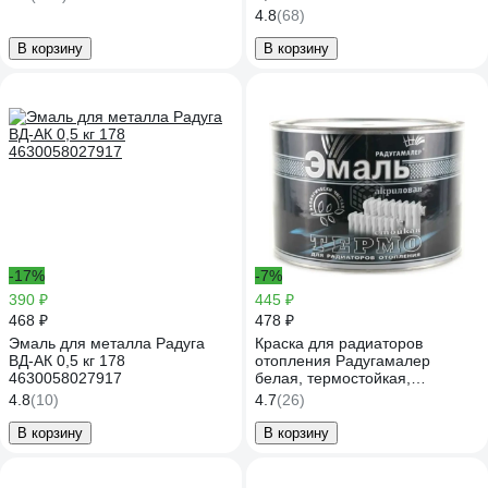
4.8
(68)
В корзину
В корзину
-17%
-7%
390 ₽
445 ₽
468 ₽
478 ₽
Эмаль для металла Радуга
Краска для радиаторов
ВД-АК 0,5 кг 178
отопления Радугамалер
4630058027917
белая, термостойкая,
акриловая, полуглянцевая, 0.4
4.8
(10)
4.7
(26)
кг 4650001276865
В корзину
В корзину