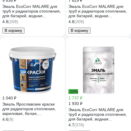
9 838 ₽
7 829 ₽
Эмаль EcoCorr MALARE для
Эмаль EcoCorr MALARE для
труб и радиаторов отопления,
труб и радиаторов отопления,
для батарей, водная
для батарей, водная
акриловая без запаха
акриловая без запаха
4.8
(209)
4.8
(209)
матовая, графитовый, 10 кг
матовая, светло-серый, 10 кг
ЭЭКОГРФМ1000
ЭЭКОСВСМ1000
В корзину
В корзину
-10%
1 040 ₽
1 737 ₽
1 930 ₽
Эмаль Ярославские краски
для радиаторов отопления,
Эмаль EcoCorr MALARE для
акриловая, белая,
труб и радиаторов отопления,
шелковисто-матовая О06291
для батарей, водная
4.6
(9)
акриловая без запаха
4.7
(378)
матовая, зеленый мичиган, 1