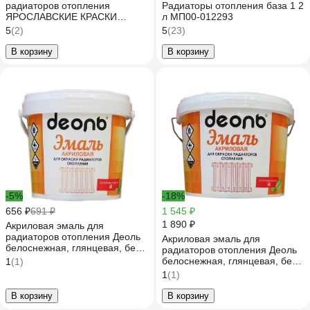
радиаторов отопления
Радиаторы отопления база 1 2
ЯРОСЛАВСКИЕ КРАСКИ
л МП00-012293
ЯРКРАСКИ, белая матовая,
5
(2)
5
(23)
ведро О06802
В корзину
В корзину
-5%
-18%
656 ₽
691 ₽
1 545 ₽
1 890 ₽
Акриловая эмаль для
радиаторов отопления Деоль
Акриловая эмаль для
белоснежная, глянцевая, без
радиаторов отопления Деоль
запаха, 0.9 л 00020980
белоснежная, глянцевая, без
1
(1)
запаха, 2.7 л 00020981
1
(1)
В корзину
В корзину