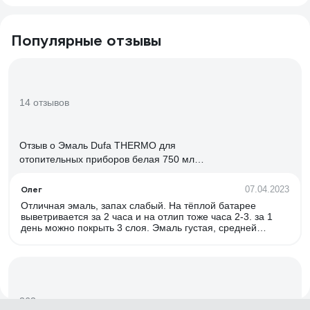
Популярные отзывы
14 отзывов
Отзыв о Эмаль Dufa THERMO для
отопительных приборов белая 750 мл
Н0000002554
Олег
07.04.2023
Отличная эмаль, запах слабый. На тёплой батарее
выветривается за 2 часа и на отлип тоже часа 2-3. за 1
день можно покрыть 3 слоя. Эмаль густая, средней
густоты, очень глянцевая, на хорошей ровной трубе
можно сделать качество как заводское распыление,
только кистью. Тиксотропная. На 2 стока длинной по 3
метра в 2 толстых слоя ушла не более 1/4-1,5 части
банки.
363 отзыва