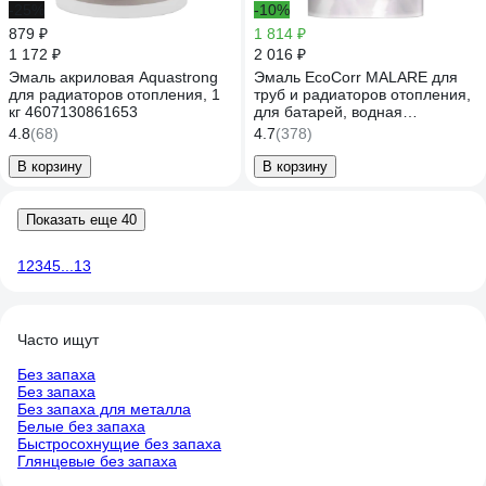
-25%
-10%
879 ₽
1 814 ₽
1 172 ₽
2 016 ₽
Эмаль акриловая Aquastrong
Эмаль EcoCorr MALARE для
для радиаторов отопления, 1
труб и радиаторов отопления,
кг 4607130861653
для батарей, водная
акриловая без запаха
4.8
(68)
4.7
(378)
матовая, греческая олива, 1 кг
ЭЭКОГРОМ0100
В корзину
В корзину
Показать еще 40
1
2
3
4
5
...
13
Часто ищут
Без запаха
Без запаха
Без запаха для металла
Белые без запаха
Быстросохнущие без запаха
Глянцевые без запаха