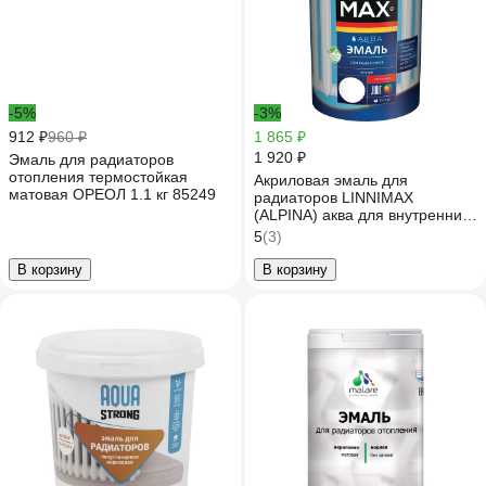
-5%
-3%
912 ₽
960 ₽
1 865 ₽
1 920 ₽
Эмаль для радиаторов
отопления термостойкая
Акриловая эмаль для
матовая ОРЕОЛ 1.1 кг 85249
радиаторов LINNIMAX
(ALPINA) аква для внутренних
работ глянцевая белый 0,9 л
5
(3)
948105458
В корзину
В корзину