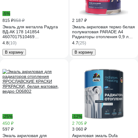
-5%
815 ₽
858 ₽
2 187 ₽
Эмаль для металла Радуга
Эмаль акриловая термо белая
ВД-АК 178 141854
полуматовая PARADE А4
4607017510469
Радиаторы отопления 0,9 л
4630058027900
Россия 90003187636
4.8
(10)
4.7
(25)
В корзину
В корзину
-25%
-12%
450 ₽
2 705 ₽
597 ₽
3 060 ₽
Эмаль акриловая для
Акриловая эмаль Dufa