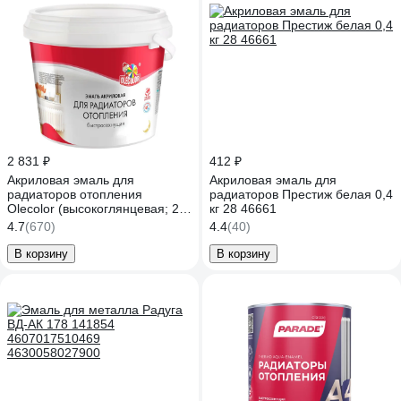
2 831 ₽
412 ₽
Акриловая эмаль для
Акриловая эмаль для
радиаторов отопления
радиаторов Престиж белая 0,4
Olecolor (высокоглянцевая; 2.5
кг 28 46661
кг) 4300011045
4.7
(670)
4.4
(40)
В корзину
В корзину