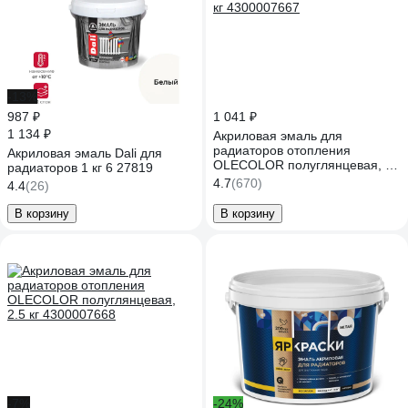
-13%
987 ₽
1 041 ₽
1 134 ₽
Акриловая эмаль для
радиаторов отопления
Акриловая эмаль Dali для
OLECOLOR полуглянцевая, 1
радиаторов 1 кг 6 27819
кг 4300007667
4.7
(670)
4.4
(26)
В корзину
В корзину
-7%
-24%