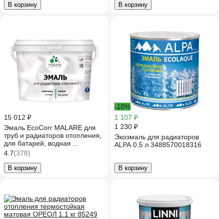
кг ЭЭКОЗЕММ0100
В корзину
В корзину
-10%
15 012 ₽
1 107 ₽
1 230 ₽
Эмаль EcoCorr MALARE для
труб и радиаторов отопления,
Экоэмаль для радиаторов
для батарей, водная
ALPA 0.5 л 3488570018316
акриловая без запаха
4.7
(378)
матовая, голубая пихта, 10 кг
ЭЭКОГОПМ1000
В корзину
В корзину