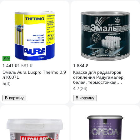
-9%
1 441 ₽
1 581 ₽
1 884 ₽
Эмаль Aura Luxpro Thermo 0,9
Краска для радиаторов
л K0071
отопления Радугамалер
белая, термостойкая,
5
(3)
акриловая, полуглянцевая, 1.9
4.7
(26)
кг 4640000602383
В корзину
В корзину