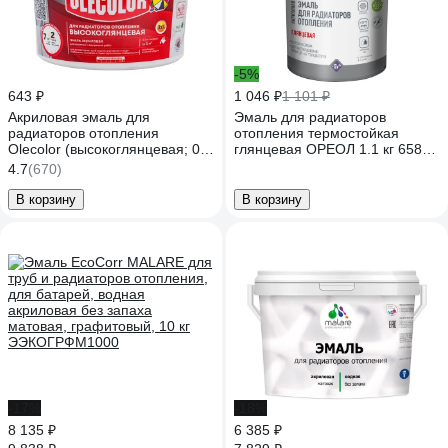
-5%
643 ₽
1 046 ₽
1 101 ₽
Акриловая эмаль для
Эмаль для радиаторов
радиаторов отопления
отопления термостойкая
Olecolor (высокоглянцевая; 0.5
глянцевая ОРЕОЛ 1.1 кг 658
кг) 4300011044
65807
4.7
(670)
В корзину
В корзину
-17%
-18%
8 135 ₽
6 385 ₽