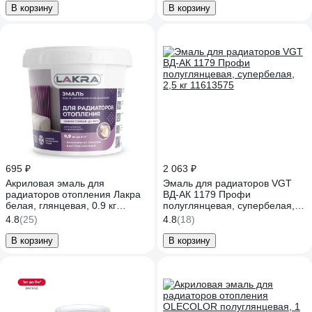
В корзину
В корзину
695 ₽
2 063 ₽
Акриловая эмаль для
Эмаль для радиаторов VGT
радиаторов отопления Лакра
ВД-АК 1179 Профи
белая, глянцевая, 0.9 кг
полуглянцевая, супербелая,
90003485883
2,5 кг 11613575
4.8
(25)
4.8
(18)
В корзину
В корзину