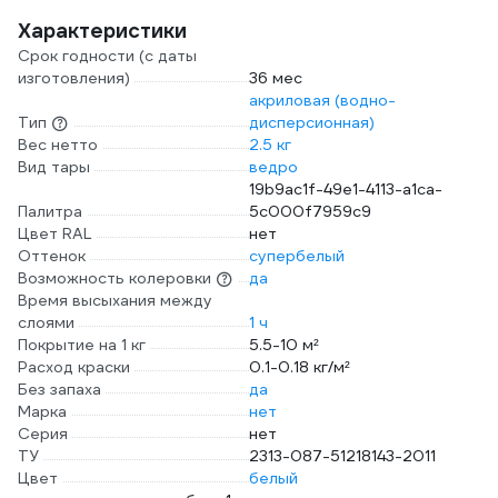
Характеристики
Срок годности (с даты
изготовления)
36 мес
акриловая (водно-
Тип
дисперсионная)
Вес нетто
2.5 кг
Вид тары
ведро
19b9ac1f-49e1-4113-a1ca-
Палитра
5c000f7959c9
Цвет RAL
нет
Оттенок
супербелый
Возможность колеровки
да
Время высыхания между
слоями
1 ч
Покрытие на 1 кг
5.5-10 м²
Расход краски
0.1-0.18 кг/м²
Без запаха
да
Марка
нет
Серия
нет
ТУ
2313-087-51218143-2011
Цвет
белый