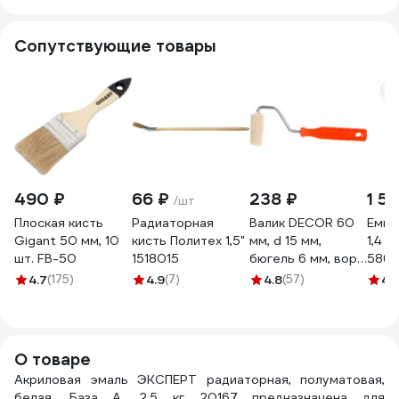
Сопутствующие товары
490 ₽
66 ₽
238 ₽
1 51
/шт
Плоская кисть
Радиаторная
Валик DECOR 60
Емко
Gigant 50 мм, 10
кисть Политех 1,5"
мм, d 15 мм,
1,4 л
шт. FB-50
1518015
бюгель 6 мм, ворс
5868
5 мм, велюр, ручка
4.7
(175)
4.9
(7)
4.8
(57)
4.
стандарт mini
903-3060
О товаре
Акриловая эмаль ЭКСПЕРТ радиаторная, полуматовая,
белая, База А, 2.5 кг 20167 предназначена для