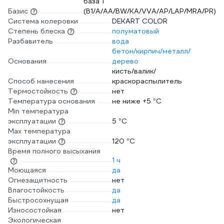
база 1
Базис
(B1/A/AA/BW/KA/VVA/AP/LAP/MRA/PR)
Система колеровки
DEKART COLOR
Степень блеска
полуматовый
Разбавитель
вода
бетон/кирпич/металл/
Основания
дерево
кисть/валик/
Способ нанесения
краскораспылитель
Термостойкость
нет
Температура основания
не ниже +5 °С
Min температура
эксплуатации
5 °С
Max температура
эксплуатации
120 °С
Время полного высыхания
1 ч
Моющаяся
да
Огнезащитность
нет
Влагостойкость
да
Быстросохнущая
да
Износостойкая
нет
Экологическая