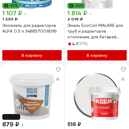
-10%
-10%
1 107 ₽
1 814 ₽
1 230 ₽
2 016 ₽
Экоэмаль для радиаторов
Эмаль EcoCorr MALARE для
ALPA 0.5 л 3488570018316
труб и радиаторов
отопления, для батарей,
водная акриловая без запаха
4.7
(378)
матовая, греческая олива, 1
кг ЭЭКОГРОМ0100
В корзину
В корзину
-25%
879 ₽
516 ₽