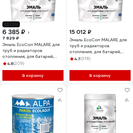
-18%
6 385 ₽
15 012 ₽
7 829 ₽
Эмаль EcoCorr MALARE для
Эмаль EcoCorr MALARE для
труб и радиаторов
труб и радиаторов
отопления, для батарей,
отопления, для батарей,
водная акриловая без запаха
4.7
(378)
водная акриловая без запаха
4.8
(209)
матовая, голубая пихта, 10 кг
матовая, светло-серый, 10
ЭЭКОГОПМ1000
кг ЭЭКОСВСМ1000
В корзину
В корзину