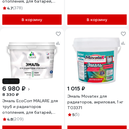
отопления, для батарей,
водная акриловая без запаха
4.7
(378)
матовая, зеленый мичиган, 1
кг ЭЭКОЗЕММ0100
В корзину
В корзину
-16%
6 980 ₽
1 015 ₽
8 330 ₽
Эмаль Movatex для
Эмаль EcoCorr MALARE для
радиаторов, акриловая, 1 кг
труб и радиаторов
Т03371
отопления, для батарей,
5
(5)
водная акриловая без запаха
4.8
(209)
матовая, тёмно-серый, 10 кг