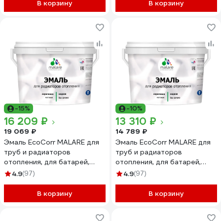
ЭЭКОТЕСМ1000
В корзину
В корзину
-15%
-10%
16 209 ₽
13 310 ₽
19 069 ₽
14 789 ₽
Эмаль EcoCorr MALARE для
Эмаль EcoCorr MALARE для
труб и радиаторов
труб и радиаторов
отопления, для батарей,
отопления, для батарей,
водная акриловая без запаха
водная акриловая без запаха
4.9
(97)
4.9
(97)
матовая, винный бордо, 10 кг
матовая, вишнёво-
ЭЭКОВИБМ1000
бордовый, 10 кг
В корзину
В корзину
ЭЭКОВИШМ1000