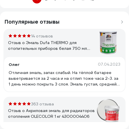
Популярные отзывы
14 отзывов
Отзыв о Эмаль Dufa THERMO для
отопительных приборов белая 750 мл
Н0000002554
Олег
07.04.2023
Отличная эмаль, запах слабый. На тёплой батарее
выветривается за 2 часа и на отлип тоже часа 2-3. за
1 день можно покрыть 3 слоя. Эмаль густая, средней
густоты, очень глянцевая, на хорошей ровной трубе
можно сделать качество как заводское распыление,
только кистью. Тиксотропная. На 2 стока длинной по 3
363 отзыва
метра в 2 толстых слоя ушла не более 1/4-1,5 части
Отзыв о Акриловая эмаль для радиаторов
банки.
отопления OLECOLOR 1 кг 4300004406