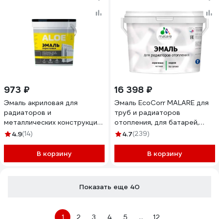
973 ₽
16 398 ₽
Эмаль акриловая для
Эмаль EcoCorr MALARE для
радиаторов и
труб и радиаторов
металлических конструкций
отопления, для батарей,
ALOE 11183
водная акриловая без запаха
4.9
(14)
4.7
(239)
матовая, орхидея, 10 кг
ЭЭКООРХМ1000
В корзину
В корзину
Показать еще 40
1
2
3
4
5
...
12