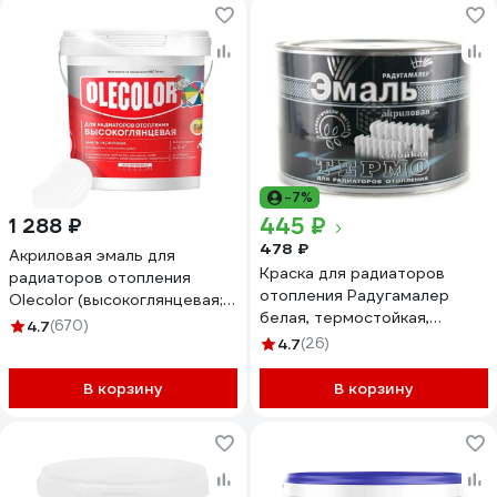
-7%
445 ₽
1 288 ₽
478 ₽
Акриловая эмаль для
Краска для радиаторов
радиаторов отопления
отопления Радугамалер
Olecolor (высокоглянцевая; 1
белая, термостойкая,
кг) 4300011043
4.7
(670)
акриловая, полуглянцевая,
4.7
(26)
0.4 кг 4650001276865
В корзину
В корзину