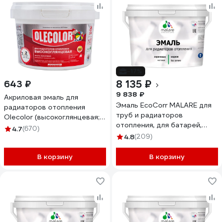
-17%
8 135 ₽
643 ₽
9 838 ₽
Акриловая эмаль для
Эмаль EcoCorr MALARE для
радиаторов отопления
труб и радиаторов
Olecolor (высокоглянцевая;
отопления, для батарей,
0.5 кг) 4300011044
4.7
(670)
водная акриловая без запаха
4.8
(209)
матовая, графитовый, 10 кг
ЭЭКОГРФМ1000
В корзину
В корзину