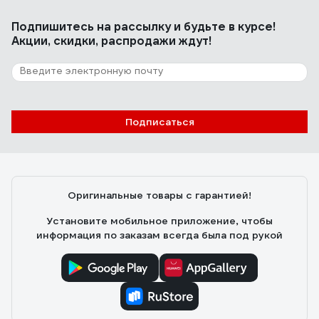
Евгений Г.
01.06.2022
Подпишитесь
на рассылку
и будьте в курсе!
Очень хорошее качество краски
Акции, скидки, распродажи ждут!
16 отзывов
Отзыв о Алкидная эмаль для радиаторов
Dali 0.5 кг 6 32566
Подписаться
Кузьмичев Александр
12.10.2021
Качественная краска
Оригинальные товары с гарантией!
Установите мобильное приложение, чтобы
информация по заказам всегда была под рукой