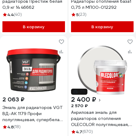
радиаторов Престиж белая
Радиаторы отопления база1
0,9 кг 14 46662
0,75 л МП00-012292
4.4
(40)
5
(23)
В корзину
В корзину
-7%
2 400 ₽
2 063 ₽
2 570 ₽
Эмаль для радиаторов VGT
Акриловая эмаль для
ВД-АК 1179 Профи
радиаторов отопления
полуглянцевая, супербелая,
OLECOLOR полуглянцевая,
2,5 кг 11613575
4.8
(18)
2.5 кг 4300007668
4.7
(670)