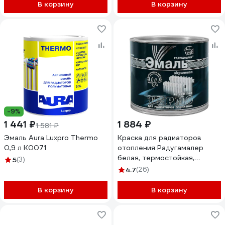
В корзину
В корзину
-9%
1 441 ₽
1 884 ₽
1 581 ₽
Эмаль Aura Luxpro Thermo
Краска для радиаторов
0,9 л K0071
отопления Радугамалер
белая, термостойкая,
5
(3)
акриловая, полуглянцевая,
4.7
(26)
1.9 кг 4640000602383
В корзину
В корзину