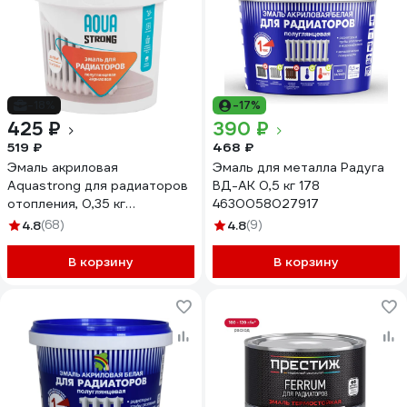
-18%
-17%
425 ₽
390 ₽
519 ₽
468 ₽
Эмаль акриловая
Эмаль для металла Радуга
Aquastrong для радиаторов
ВД-АК 0,5 кг 178
отопления, 0,35 кг
4630058027917
4607130863541
4.8
(68)
4.8
(9)
В корзину
В корзину