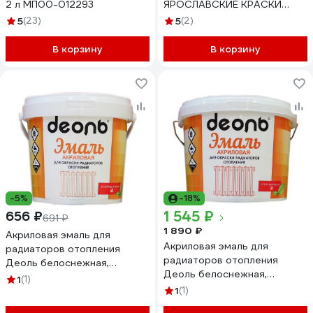
2 л МП00-012293
ЯРОСЛАВСКИЕ КРАСКИ
ЯРКРАСКИ, белая матовая,
5
(23)
5
(2)
ведро О06802
В корзину
В корзину
-5%
-18%
1 545 ₽
656 ₽
691 ₽
1 890 ₽
Акриловая эмаль для
Акриловая эмаль для
радиаторов отопления
радиаторов отопления
Деоль белоснежная,
Деоль белоснежная,
глянцевая, без запаха, 0.9 л
1
(1)
глянцевая, без запаха, 2.7 л
00020980
1
(1)
00020981