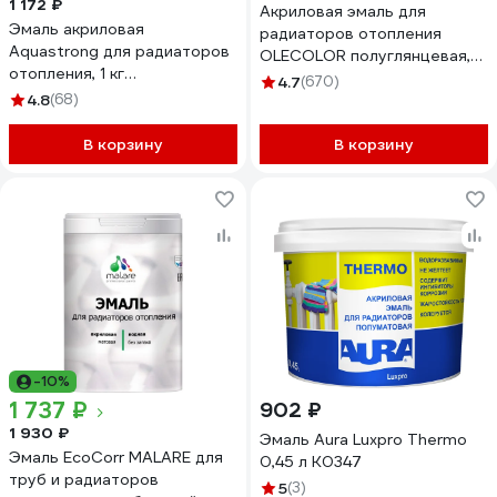
1 172 ₽
Акриловая эмаль для
Эмаль акриловая
радиаторов отопления
Aquastrong для радиаторов
OLECOLOR полуглянцевая,
отопления, 1 кг
0.5 кг 4300007666
4.7
(670)
4607130861653
4.8
(68)
В корзину
В корзину
-10%
1 737 ₽
902 ₽
1 930 ₽
Эмаль Aura Luxpro Thermo
Эмаль EcoCorr MALARE для
0,45 л K0347
труб и радиаторов
5
(3)