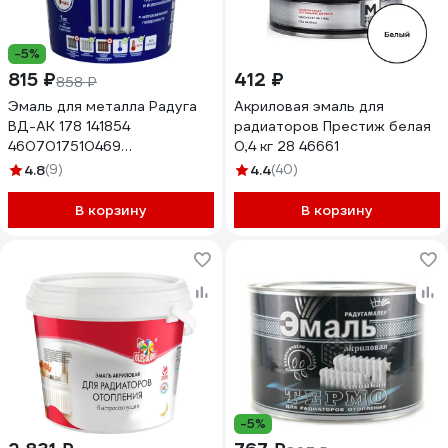
-5%
815 ₽
412 ₽
858 ₽
Эмаль для металла Радуга
Акриловая эмаль для
ВД-АК 178 141854
радиаторов Престиж белая
4607017510469
0,4 кг 28 46661
4630058027900
4.8
(9)
4.4
(40)
В корзину
В корзину
-5%