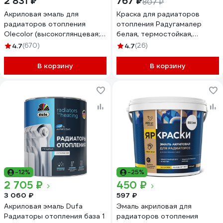
2 831 ₽
767 ₽
807 ₽
Акриловая эмаль для
Краска для радиаторов
радиаторов отопления
отопления Радугамалер
Olecolor (высокоглянцевая;
белая, термостойкая,
2.5 кг) 4300011045
акриловая, полуглянцевая,
4.7
(670)
4.7
(26)
0.9 кг 4650001276872
В корзину
В корзину
-12%
-25%
2 705 ₽
450 ₽
3 060 ₽
597 ₽
Акриловая эмаль Dufa
Эмаль акриловая для
Радиаторы отопления база 1
радиаторов отопления