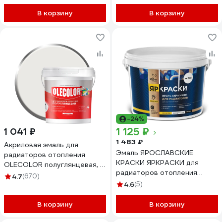
В корзину
В корзину
-24%
1 125 ₽
1 041 ₽
1 483 ₽
Акриловая эмаль для
Эмаль ЯРОСЛАВСКИЕ
радиаторов отопления
КРАСКИ ЯРКРАСКИ для
OLECOLOR полуглянцевая, 1
радиаторов отопления
кг 4300007667
4.7
(670)
акриловая белая матовая,
4.6
(5)
ведро О06803
В корзину
В корзину