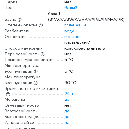
Серия
нет
Цвет
белый
база 1
Базис
(B1/A/AA/BW/KA/VVA/AP/LAP/MRA/PR)
Степень блеска
глянцевый
Разбавитель
вода
Основания
металл
кисть/валик/
Способ нанесения
краскораспылитель
Термостойкость
нет
Температура основания
5 °С
Min температура
эксплуатации
5 °С
Max температура
эксплуатации
90 °С
Время полного высыхания
24 ч
Моющаяся
да
Огнезащитность
нет
Влагостойкость
да
Быстросохнущая
да
Износостойкая
да
Экологическая