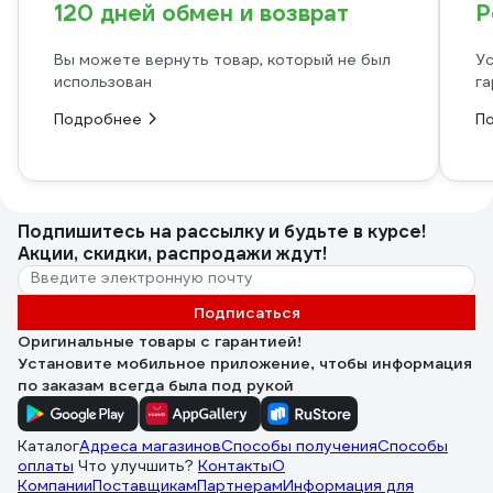
120 дней обмен и возврат
Р
Вы можете вернуть товар, который не был
Ус
использован
га
Подробнее
П
Подпишитесь
на рассылку
и будьте в курсе!
Акции, скидки, распродажи ждут!
Подписаться
Оригинальные товары с гарантией!
Установите мобильное приложение, чтобы информация
по заказам всегда была под рукой
Каталог
Адреса магазинов
Способы получения
Способы
оплаты
Что улучшить?
Контакты
О
Компании
Поставщикам
Партнерам
Информация для