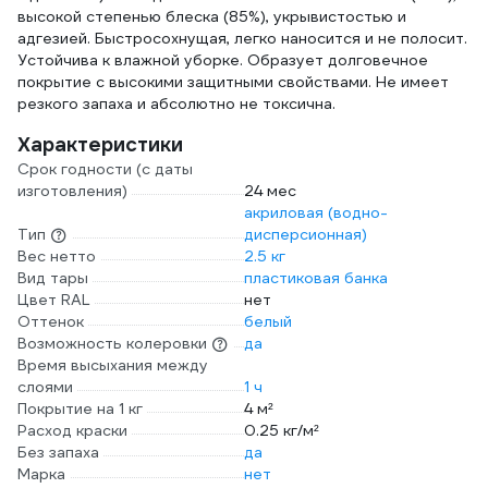
высокой степенью блеска (85%), укрывистостью и
адгезией. Быстросохнущая, легко наносится и не полосит.
Устойчива к влажной уборке. Образует долговечное
покрытие с высокими защитными свойствами. Не имеет
резкого запаха и абсолютно не токсична.
Характеристики
Срок годности (с даты
изготовления)
24 мес
акриловая (водно-
Тип
дисперсионная)
Вес нетто
2.5 кг
Вид тары
пластиковая банка
Цвет RAL
нет
Оттенок
белый
Возможность колеровки
да
Время высыхания между
слоями
1 ч
Покрытие на 1 кг
4 м²
Расход краски
0.25 кг/м²
Без запаха
да
Марка
нет