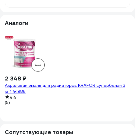
Аналоги
2 348 ₽
2
Акриловая эмаль для радиаторов KRAFOR супербелая 3
Ак
кг 1 44988
гл
4.4
(5)
(2
Сопутствующие товары