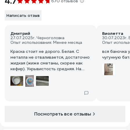
4.7
670 отзывов
Написать отзыв
Дмитрий
Виолетта
27.07.2025
г. Черноголовка
30.07.2023
г.
Опыт использования: Менее месяца
Опыт использ
Краска стоит не дорого. Белая. С
вся баночка 
металла не отваливается, достаточно
чугунную бата
жидкая (жиже сметаны, скорее как
кефир). Укрывистость средняя. На
фото после двух проходов кистью.
Посмотреть все отзывы