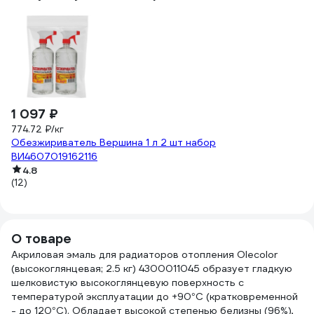
1 097 ₽
-
3
774.72 ₽/кг
Обезжириватель Вершина 1 л 2 шт набор
42
ВИ4607019162116
Пл
4.8
д
(12)
(3
О товаре
Акриловая эмаль для радиаторов отопления Olecolor
(высокоглянцевая; 2.5 кг) 4300011045 образует гладкую
шелковистую высокоглянцевую поверхность с
температурой эксплуатации до +90°С (кратковременной
- до 120°С). Обладает высокой степенью белизны (96%),