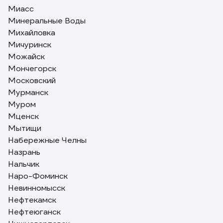
Миасс
Минеральные Воды
Михайловка
Мичуринск
Можайск
Мончегорск
Московский
Мурманск
Муром
Мценск
Мытищи
Набережные Челны
Назрань
Нальчик
Наро-Фоминск
Невинномысск
Нефтекамск
Нефтеюганск