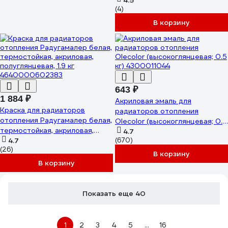
85231
4.5
(4)
В корзину
643 ₽
1 884 ₽
Акриловая эмаль для
Краска для радиаторов
радиаторов отопления
отопления Радугамалер белая,
Olecolor (высокоглянцевая; 0.5
термостойкая, акриловая,
кг) 4300011044
4.7
полуглянцевая, 1.9 кг
4.7
(670)
(26)
4640000602383
В корзину
В корзину
Показать еще 40
1
2
3
4
5
...
16