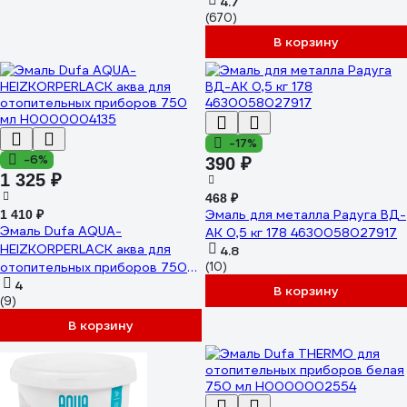
кг) 4300011043
4.7
(670)
В корзину
-17%
-6%
390 ₽
1 325 ₽
468 ₽
Эмаль для металла Радуга ВД-
1 410 ₽
Эмаль Dufa AQUA-
АК 0,5 кг 178 4630058027917
HEIZKORPERLACK аква для
4.8
отопительных приборов 750
(10)
мл Н0000004135
4
В корзину
(9)
В корзину