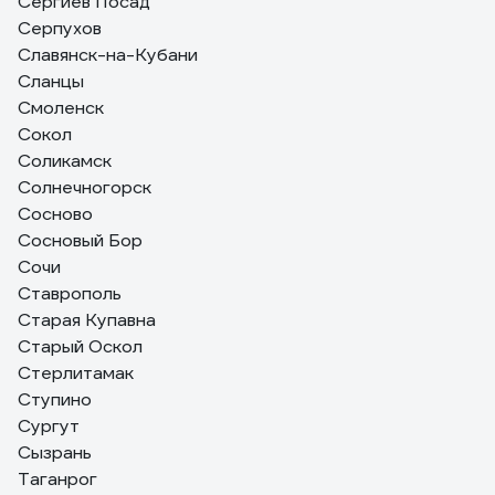
Сергиев Посад
Серпухов
Славянск-на-Кубани
Сланцы
Смоленск
Сокол
Соликамск
Солнечногорск
Сосново
Сосновый Бор
Сочи
Ставрополь
Старая Купавна
Старый Оскол
Стерлитамак
Ступино
Сургут
Сызрань
Таганрог