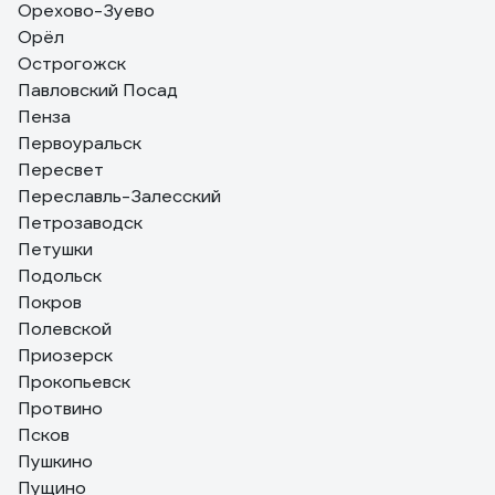
Орехово-Зуево
Орёл
Острогожск
Павловский Посад
Пенза
Первоуральск
Пересвет
Переславль-Залесский
Петрозаводск
Петушки
Подольск
Покров
Полевской
Приозерск
Прокопьевск
Протвино
Псков
Пушкино
Пущино