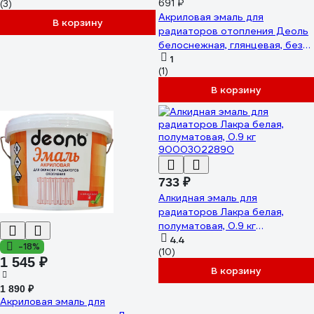
691 ₽
(3)
Акриловая эмаль для
В корзину
радиаторов отопления Деоль
белоснежная, глянцевая, без
запаха, 0.9 л 00020980
1
(1)
В корзину
733 ₽
Алкидная эмаль для
радиаторов Лакра белая,
полуматовая, 0.9 кг
90003022890
4.4
-18%
(10)
1 545 ₽
В корзину
1 890 ₽
Акриловая эмаль для