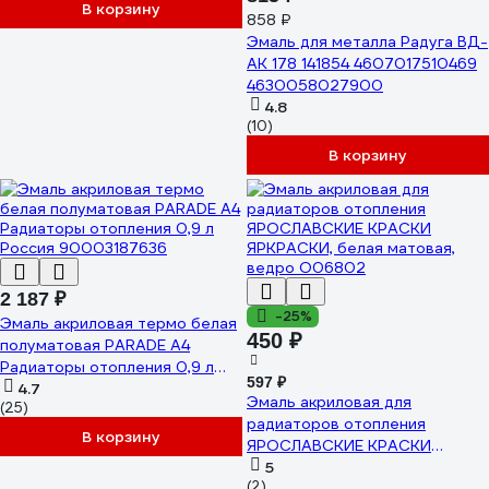
В корзину
858 ₽
Эмаль для металла Радуга ВД-
АК 178 141854 4607017510469
4630058027900
4.8
(10)
В корзину
2 187 ₽
-25%
Эмаль акриловая термо белая
450 ₽
полуматовая PARADE А4
Радиаторы отопления 0,9 л
597 ₽
Россия 90003187636
4.7
Эмаль акриловая для
(25)
радиаторов отопления
В корзину
ЯРОСЛАВСКИЕ КРАСКИ
ЯРКРАСКИ, белая матовая,
5
(2)