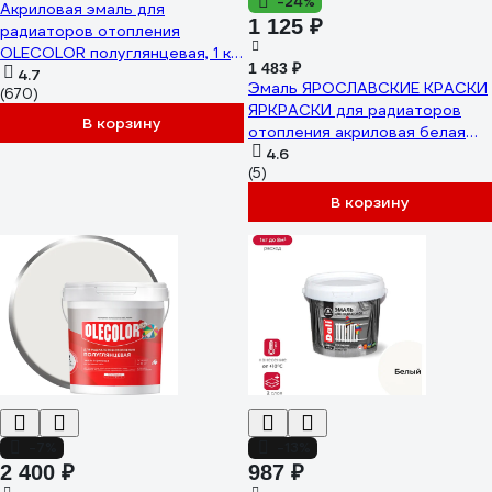
-24%
Акриловая эмаль для
1 125 ₽
радиаторов отопления
OLECOLOR полуглянцевая, 1 кг
1 483 ₽
4300007667
4.7
Эмаль ЯРОСЛАВСКИЕ КРАСКИ
(670)
ЯРКРАСКИ для радиаторов
В корзину
отопления акриловая белая
матовая, ведро О06803
4.6
(5)
В корзину
-7%
-13%
2 400 ₽
987 ₽