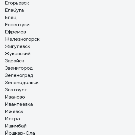
Егорьевск
Елабуга
Елец
Ессентуки
Ефремов
Железногорск
Жигулевск
Жуковский
Зарайск
Звенигород
Зеленоград
Зеленодольск
Златоуст
Иваново
Ивантеевка
Ижевск
Истра
Ишимбай
Йошкар-Ола