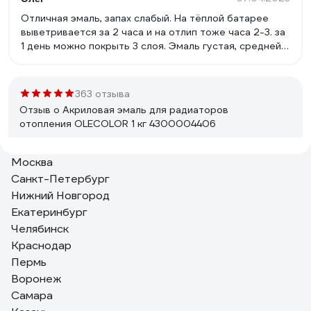
Отличная эмаль, запах слабый. На тёплой батарее
выветривается за 2 часа и на отлип тоже часа 2-3. за
1 день можно покрыть 3 слоя. Эмаль густая, средней
густоты, очень глянцевая, на хорошей ровной трубе
можно сделать качество как заводское распыление,
только кистью. Тиксотропная. На 2 стока длинной по 3
363 отзыва
метра в 2 толстых слоя ушла не более 1/4-1,5 части
Отзыв о Акриловая эмаль для радиаторов
банки.
отопления OLECOLOR 1 кг 4300004406
Москва
01.06.2022
Евгений Г.
Санкт-Петербург
Очень хорошее качество краски
Нижний Новгород
Екатеринбург
Челябинск
16 отзывов
Краснодар
Отзыв о Алкидная эмаль для радиаторов
Dali 0.5 кг 6 32566
Пермь
Воронеж
Самара
12.10.2021
Кузьмичев Александр