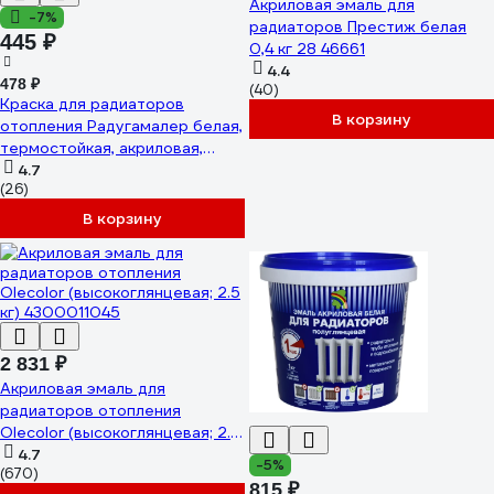
Акриловая эмаль для
-7%
радиаторов Престиж белая
445 ₽
0,4 кг 28 46661
4.4
478 ₽
(40)
Краска для радиаторов
В корзину
отопления Радугамалер белая,
термостойкая, акриловая,
полуглянцевая, 0.4 кг
4.7
(26)
4650001276865
В корзину
2 831 ₽
Акриловая эмаль для
радиаторов отопления
Olecolor (высокоглянцевая; 2.5
кг) 4300011045
4.7
-5%
(670)
815 ₽