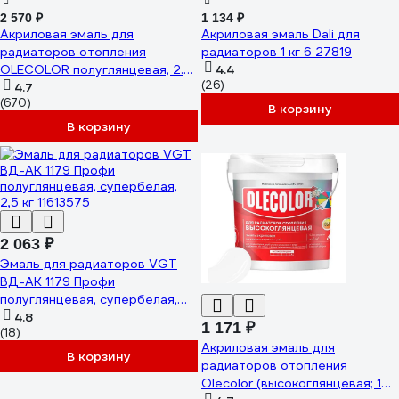
2 570 ₽
1 134 ₽
Акриловая эмаль для
Акриловая эмаль Dali для
радиаторов отопления
радиаторов 1 кг 6 27819
OLECOLOR полуглянцевая, 2.5
4.4
(26)
кг 4300007668
4.7
(670)
В корзину
В корзину
2 063 ₽
Эмаль для радиаторов VGT
ВД-АК 1179 Профи
полуглянцевая, супербелая,
2,5 кг 11613575
4.8
1 171 ₽
(18)
Акриловая эмаль для
В корзину
радиаторов отопления
Olecolor (высокоглянцевая; 1