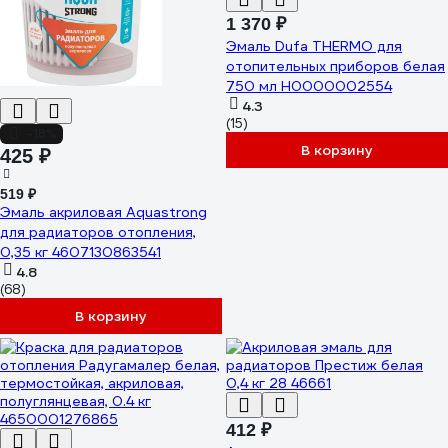
1 370 ₽
Эмаль Dufa THERMO для
отопительных приборов белая
750 мл Н0000002554
4.3
(15)
-18%
В корзину
425 ₽
519 ₽
Эмаль акриловая Aquastrong
для радиаторов отопления,
0,35 кг 4607130863541
4.8
(68)
В корзину
412 ₽