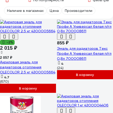
По популярности
Фильтры
Наличие в магазинах
Цена
Производители
-2%
855 ₽
2 015 ₽
Эмаль для радиаторов Текс
Профи А Универсал белая п/гл
2 057 ₽
0,8л 700008611
Акриловая эмаль для
4
радиаторов отопления
(24)
OLECOLOR 2.5 кг 4300005664
В корзину
4.7
(670)
В корзину