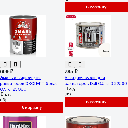
ведро О06802
В корзину
609 ₽
785 ₽
Эмаль алкидная для
Алкидная эмаль для
радиаторов ЭКСПЕРТ белая
радиаторов Dali 0.5 кг 6 32566
0,9 кг 25080
4.4
(16)
4.6
(15)
В корзину
В корзину