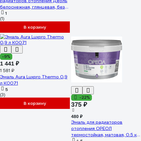
радиаторов отопления Деоль
белоснежная, глянцевая, без
запаха, 2.7 л 00020981
1
(1)
В корзину
-9%
1 441 ₽
1 581 ₽
Эмаль Aura Luxpro Thermo 0,9
л K0071
5
(3)
-22%
В корзину
375 ₽
480 ₽
Эмаль для радиаторов
отопления ОРЕОЛ
термостойкая, матовая, 0.5 кг