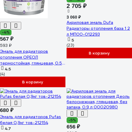
2 705 ₽
3 060 ₽
Акриловая эмаль Dufa
Радиаторы отопления база 1 2
-4%
л МП00-012293
567 ₽
5
593 ₽
(23)
Эмаль для радиаторов
В корзину
отопления ОРЕОЛ
термостойкая, глянцевая, 0.5
кг 85256
4.5
(4)
В корзину
680 ₽
Эмаль для радиаторов Pufas
-5%
белая 0,9кг тов-212154
656 ₽
4.7