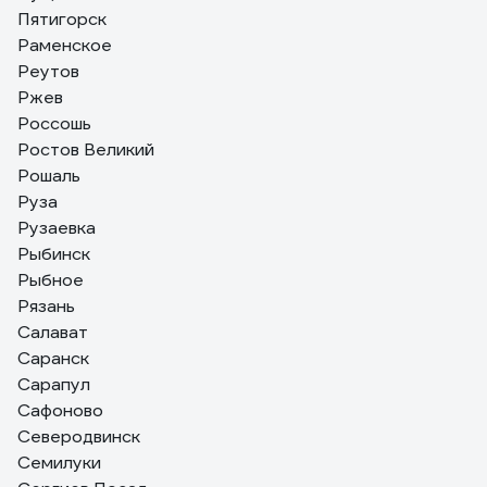
Пятигорск
Раменское
Реутов
Ржев
Россошь
Ростов Великий
Рошаль
Руза
Рузаевка
Рыбинск
Рыбное
Рязань
Салават
Саранск
Сарапул
Сафоново
Северодвинск
Семилуки