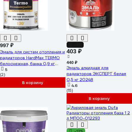
-8%
997 ₽
403 ₽
Эмаль для систем отопления и
радиаторов HardMax TERMO
440 ₽
белоснежная, банка 0,9 кг
Эмаль алкидная для
4690417070121
5
радиаторов ЭКСПЕРТ белая
(2)
0,5 кг 20248
В корзину
4.6
(15)
В корзину
-12%