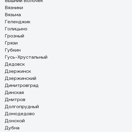
Вышний Волочек
Вязники
Вязьма
Геленджик
Голицыно
Грозный
Грязи
Губкин
Гусь-Хрустальный
Дедовск
Дзержинск
Дзержинский
Димитровград
Динская
Дмитров
Долгопрудный
Домодедово
Донской
Дубна