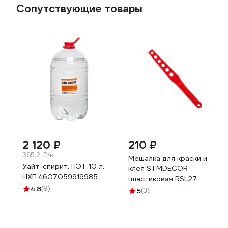
Сопутствующие товары
2 120 ₽
210 ₽
365.2 ₽/кг
Мешалка для краски и
Уайт-спирит, ПЭТ 10 л.
клея STMDECOR
НХП 4607059919985
пластиковая RSL27
4.8
(9)
5
(3)