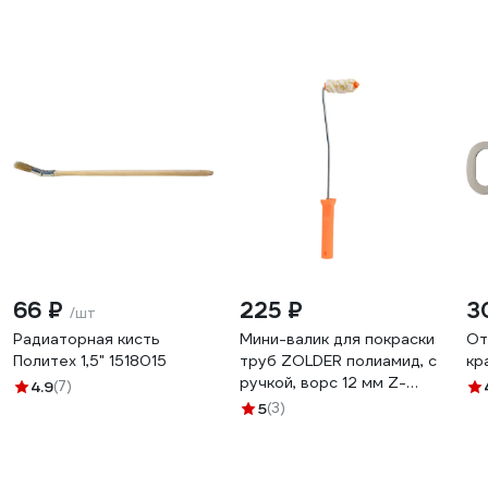
66 ₽
225 ₽
3
/шт
Радиаторная кисть
Мини-валик для покраски
От
Политех 1,5" 1518015
труб ZOLDER полиамид, с
кр
ручкой, ворс 12 мм Z-
4.9
(7)
105126 ЭК000135628
5
(3)