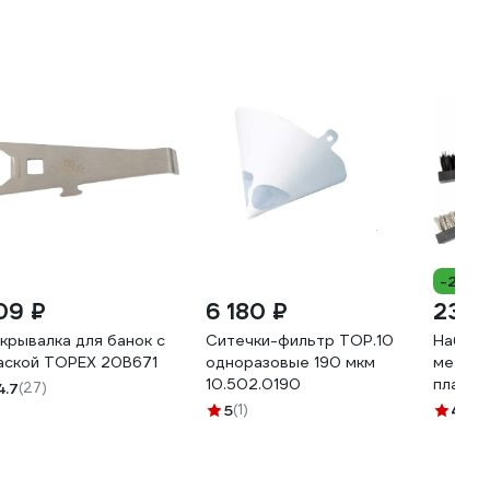
-25%
09 ₽
6 180 ₽
235 
крывалка для банок с
Ситечки-фильтр TOP.10
Набор 
аской TOPEX 20B671
одноразовые 190 мкм
металл
10.502.0190
пластм
4.7
(27)
шт.) M
5
(1)
4.7
(3