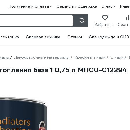
Получение и оплата
Сервис и поддержка
О нас
Инве
Избранное
лектрика
Силовая техника
Станки
Спецодежда и СИЗ
иалы
Лакокрасочные материалы
Краски и эмали
Эмали
/
/
/
/
топления база 1 0,75 л МП00-012294