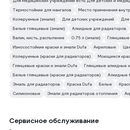
Для медицинских учреждений есть Для детских и меди
Термостойкие для мангалов
Место применения внутр
Колеруемые (эмали)
Для детских учреждений
Для
Белые глянцевые (эмали)
Алкидные для радиаторов
Валик, кисть, распыление
0.75 л (эмали)
Глянцевые
Износостойкие краски и эмали Dufa
Акриловые
Цв
Колеруемые (краски для радиаторов)
Моющиеся крас
Глянцевые краски и эмали Dufa
Глянцевые алкидные к
Белые глянцевые (краски для радиаторов)
Алкидные 
Эмаль для радиаторов
Краска Dufa
Белые
Крас
Силиконовые
Эмали для радиаторов отопления
Ак
Сервисное обслуживание