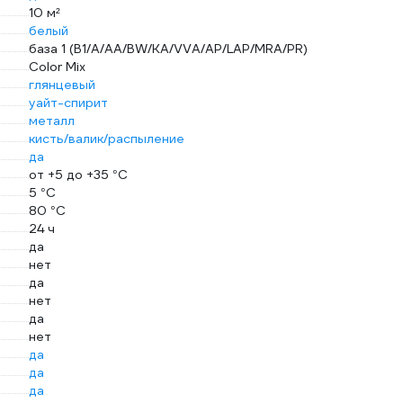
10 м²
белый
база 1 (B1/A/AA/BW/KA/VVA/AP/LAP/MRA/PR)
Color Mix
глянцевый
уайт-спирит
металл
кисть/валик/распыление
да
от +5 до +35 °С
5 °С
80 °С
24 ч
да
нет
да
нет
да
нет
да
да
да