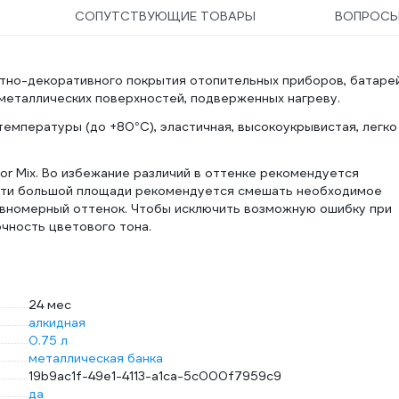
СОПУТСТВУЮЩИЕ ТОВАРЫ
ВОПРОС
тно-декоративного покрытия отопительных приборов, батарей
 металлических поверхностей, подверженных нагреву.
температуры (до +80°С), эластичная, высокоукрывистая, легко
or Mix. Во избежание различий в оттенке рекомендуется
ости большой площади рекомендуется смешать необходимое
равномерный оттенок. Чтобы исключить возможную ошибку при
чность цветового тона.
24 мес
алкидная
0.75 л
металлическая банка
19b9ac1f-49e1-4113-a1ca-5c000f7959c9
да