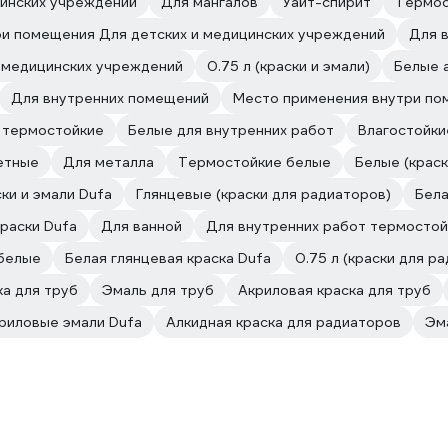
цинских учреждений
Для мангалов
Уайт-спирит
Термос
и помещения Для детских и медицинских учреждений
Для 
 медицинских учреждений
0.75 л (краски и эмали)
Белые 
Для внутренних помещений
Место применения внутри по
 термостойкие
Белые для внутренних работ
Влагостойки
етные
Для металла
Термостойкие белые
Белые (краск
ки и эмали Dufa
Глянцевые (краски для радиаторов)
Бела
раски Dufa
Для ванной
Для внутренних работ термостой
белые
Белая глянцевая краска Dufa
0.75 л (краски для р
ка для труб
Эмаль для труб
Акриловая краска для труб
риловые эмали Dufa
Алкидная краска для радиаторов
Эм