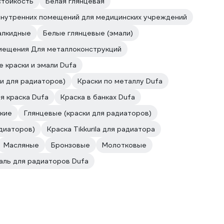
тойкость
Белая глянцевая
внутренних помещений для медицинских учреждений
алкидные
Белые глянцевые (эмали)
мещения Для металлоконструкций
е краски и эмали Dufa
и для радиаторов)
Краски по металлу Dufa
я краска Dufa
Краска в банках Dufa
кие
Глянцевые (краски для радиаторов)
адиаторов)
Краска Tikkurila для радиатора
Масляные
Бронзовые
Молотковые
аль для радиаторов Dufa