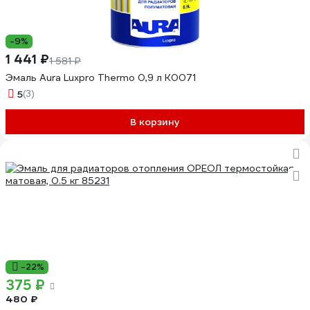
-9%
1 441 ₽
1 581 ₽
Эмаль Aura Luxpro Thermo 0,9 л K0071
5
(3)
В корзину
-22%
375 ₽
480 ₽