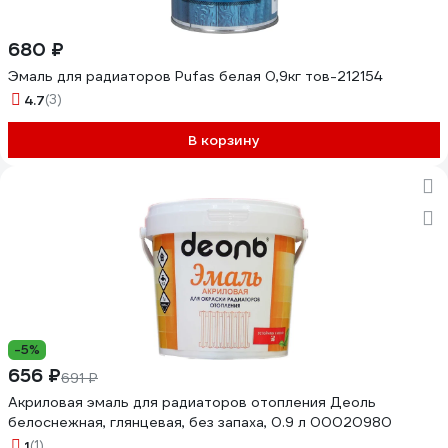
680 ₽
Эмаль для радиаторов Pufas белая 0,9кг тов-212154
4.7
(3)
В корзину
-5%
656 ₽
691 ₽
Акриловая эмаль для радиаторов отопления Деоль
белоснежная, глянцевая, без запаха, 0.9 л 00020980
1
(1)