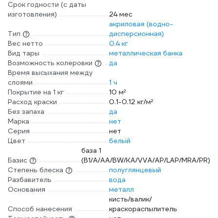
Срок годности (с даты
изготовления)
24 мес
акриловая (водно-
Тип
дисперсионная)
Вес нетто
0.4 кг
Вид тары
металлическая банка
Возможность колеровки
да
Время высыхания между
слоями
1 ч
Покрытие на 1 кг
10 м²
Расход краски
0.1-0.12 кг/м²
Без запаха
да
Марка
нет
Серия
нет
Цвет
белый
база 1
Базис
(B1/A/AA/BW/KA/VVA/AP/LAP/MRA/PR)
Степень блеска
полуглянцевый
Разбавитель
вода
Основания
металл
кисть/валик/
Способ нанесения
краскораспылитель