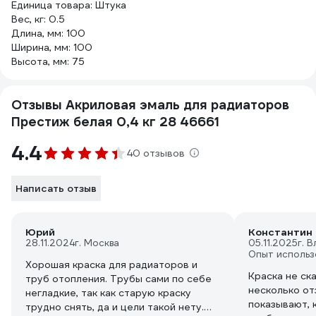
Единица товара: Штука
Вес, кг: 0.5
Длина, мм: 100
Ширина, мм: 100
Высота, мм: 75
Отзывы Акриловая эмаль для радиаторов
Престиж белая 0,4 кг 28 46661
4.4
40 отзывов
Написать отзыв
Юрий
Константин
28.11.2024
г. Москва
05.11.2025
г. 
Опыт использ
Хорошая краска для радиаторов и
Краска не ск
труб отопления. Трубы сами по себе
несколько от
негладкие, так как старую краску
показывают, как она скатывается с
трудно снять, да и цели такой нету.