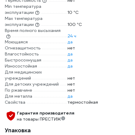
Термостойкость
нет
Min температура
эксплуатации
10 °С
Max температура
эксплуатации
100 °С
Время полного высыхания
24 ч
Моющаяся
да
Огнезащитность
нет
Влагостойкость
да
Быстросохнущая
да
Износостойкая
да
Для медицинских
учреждений
нет
Для детских учреждений
нет
По ржавчине
нет
Для металла
да
Свойства
термостойкая
Гарантия производителя
на товары ПРЕСТИЖ
Упаковка