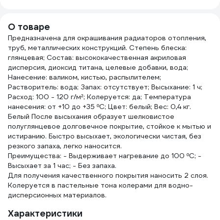
903
О товаре
Предназначена для окрашивания радиаторов отопления,
труб, металлических конструкций. Степень блеска:
глянцевая; Состав: высококачественная акриловая
дисперсия, диоксид титана, целевые добавки, вода;
Нанесение: валиком, кистью, распылителем;
Растворитель: вода; Запах: отсутствует; Высыхание: 1 ч;
Расход: 100 - 120 г/м²; Колеруется: да; Температура
нанесения: от +10 до +35 ºС; Цвет: белый; Вес: 0,4 кг.
Белый После высыхания образует шелковистое
полуглянцевое долговечное покрытие, стойкое к мытью и
истиранию. Быстро высыхает, экологически чистая, без
резкого запаха, легко наносится.
Преимущества: - Выдерживает нагревание до 100 ºС; -
Высыхает за 1 час; - Без запаха.
Для получения качественного покрытия наносить 2 слоя.
Колеруется в пастельные тона колерами для водно-
дисперсионных материалов.
Характеристики