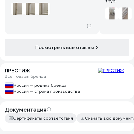
труб.
Положить краску ровным слоем - надо
Наверное он
приноровиться. Ровнее будет
сильно с вод
толстый слой засчет поверхностного
Мешать не на
натяжения, но кисть сбивает этот
Красил чугун
слой. Краскопультои красить
проблем. Кра
полдюймовые трубы с учётом, что в
На горячую б
трех сантиметрах обои - неправильно.
Берите, не п
Поэтому здесь компромисс: белые - и
Посмотреть все отзывы
Краску не ра
хорошо.
перемешал.
На фото: до, 1й слой, 2й слой.
Сохла достат
ПРЕСТИЖ
Все товары бренда
Россия — родина бренда
Россия — страна производства
Документация
Сертификаты соответствия
Скачать всю докумен