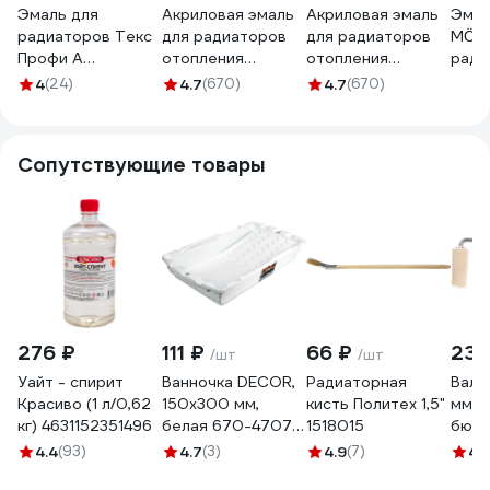
Эмаль для
Акриловая эмаль
Акриловая эмаль
Эмал
радиаторов Текс
для радиаторов
для радиаторов
MÖKK
Профи А
отопления
отопления
ради
Универсал белая
OLECOLOR
OLECOLOR
белый
4
(24)
4.7
(670)
4.7
(670)
п/гл 0,4л
полуглянцевая,
полуглянцевая,
700008610
0.5 кг
2.5 кг
4300007666
4300007668
Сопутствующие товары
276 ₽
111 ₽
66 ₽
238
/шт
/шт
Уайт - спирит
Ванночка DECOR,
Радиаторная
Вали
Красиво (1 л/0,62
150х300 мм,
кисть Политех 1,5"
мм, d
кг) 4631152351496
белая 670-4707
1518015
бюге
11606307
5 мм
4.4
(93)
4.7
(3)
4.9
(7)
4.
стан