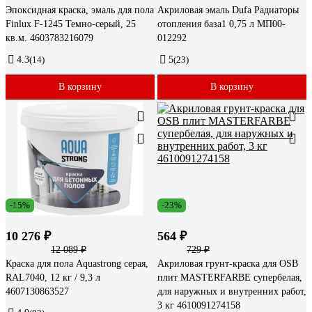
Эпоксидная краска, эмаль для пола
Акриловая эмаль Dufa Радиаторы
Finlux F-1245 Темно-серый, 25
отопления база1 0,75 л МП00-
кв.м. 4603783216079
012292
4.3
(14)
5
(23)
В корзину
В корзину
-15%
-23%
10 276 ₽
564 ₽
12 089 ₽
729 ₽
Краска для пола Aquastrong серая,
Акриловая грунт-краска для OSB
RAL7040, 12 кг / 9,3 л
плит MASTERFARBE супербелая,
4607130863527
для наружных и внутренних работ,
3 кг 4610091274158