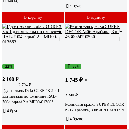
4.9
(82)
4.9
(54)
В корзину
В корзину
-22%
-22%
2 100 ₽
1 745 ₽
2 704 ₽
Грунт-эмаль Dufa CORREX 3 в 1
2 240 ₽
для металла по ржавчине RAL-
7004 серый 2 л МП00-013663
Резиновая краска SUPER DECOR
№06 Арабика, 3 кг 4630024700530
4.8
(24)
4.9
(698)