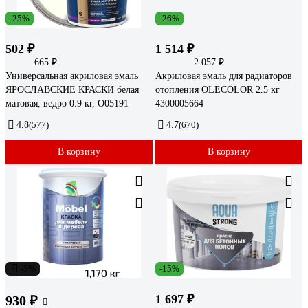
-25%
-26%
502 ₽
1 514 ₽
665 ₽
2 057 ₽
Универсальная акриловая эмаль
Акриловая эмаль для радиаторов
ЯРОСЛАВСКИЕ КРАСКИ белая
отопления OLECOLOR 2.5 кг
матовая, ведро 0.9 кг, О05191
4300005664
4.8
(577)
4.7
(670)
В корзину
В корзину
-5%
-15%
1 697 ₽
930 ₽