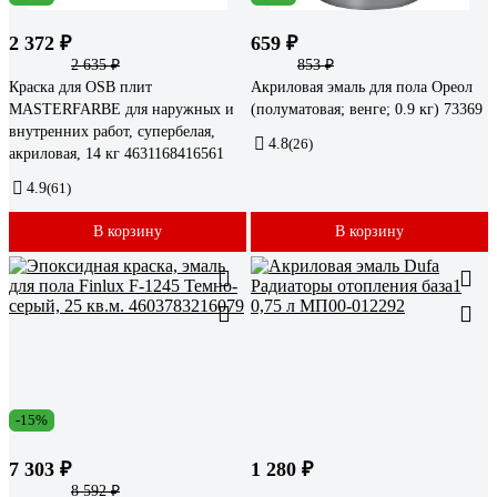
2 372 ₽
659 ₽
2 635 ₽
853 ₽
Краска для OSB плит
Акриловая эмаль для пола Ореол
MASTERFARBE для наружных и
(полуматовая; венге; 0.9 кг) 73369
внутренних работ, супербелая,
4.8
(26)
акриловая, 14 кг 4631168416561
4.9
(61)
В корзину
В корзину
-15%
7 303 ₽
1 280 ₽
8 592 ₽