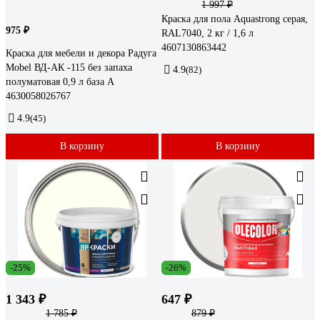
1 997 ₽
Краска для пола Aquastrong серая,
975 ₽
RAL7040, 2 кг / 1,6 л
4607130863442
Краска для мебели и декора Радуга
Mobel ВД-АК -115 без запаха
4.9
(82)
полуматовая 0,9 л база А
4630058026767
4.9
(45)
В корзину
В корзину
-25%
-26%
1 343 ₽
647 ₽
1 785 ₽
879 ₽