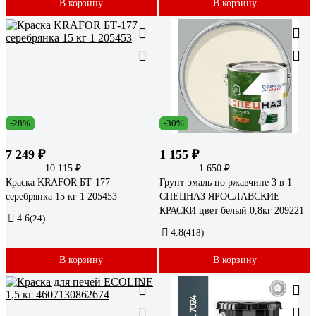
В корзину
В корзину
-28%
-30%
7 249 ₽
1 155 ₽
10 115 ₽
1 650 ₽
Краска KRAFOR БТ-177
Грунт-эмаль по ржавчине 3 в 1
серебрянка 15 кг 1 205453
СПЕЦНАЗ ЯРОСЛАВСКИЕ
КРАСКИ цвет белый 0,8кг 209221
4.6
(24)
4.8
(418)
В корзину
В корзину