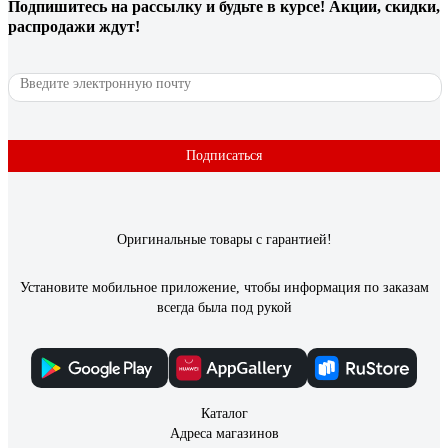
Подпишитесь
на рассылку
и будьте в курсе! Акции, скидки,
За небольшие деньги напоминает эпоксидную краску, только
распродажи ждут!
обращаться с ней проще, сохнет быстрее.
41 отзыв
Отзыв о Краска DULUX ОКНА И ДВЕРИ (база
BW; 0,75 л) 5327289
Подписаться
Дмитрий .
05.04.2023
Наносится тонкими слоями, хорошо растушевывается.
Оригинальные товары с гарантией!
Установите мобильное приложение, чтобы информация по заказам
всегда была под рукой
Каталог
Адреса магазинов