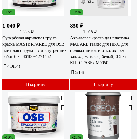
-15%
-16%
1 040 ₽
850 ₽
1 223 ₽
1 015 ₽
Супербелая акриловая грунт-
Акриловая краска для пластика
краска MASTERFARBE для OSB
MALARE Plastic для ПВХ, для
плит для наружных и внутренних
подоконников и откосов, без
работ 6 кг 4610091274462
запаха, матовая, белый, 0.5 кг
КПЛСТАБЕЛМ0050
4.9
(54)
5
(14)
В корзину
В корзину
-10%
-23%