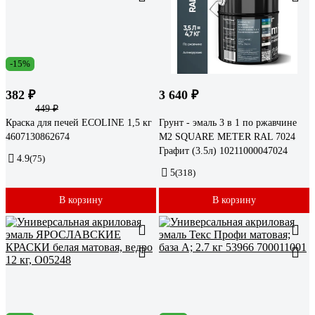
-15%
382 ₽
3 640 ₽
449 ₽
Краска для печей ECOLINE 1,5 кг
Грунт - эмаль 3 в 1 по ржавчине
4607130862674
M2 SQUARE METER RAL 7024
Графит (3.5л) 10211000047024
4.9
(75)
5
(318)
В корзину
В корзину