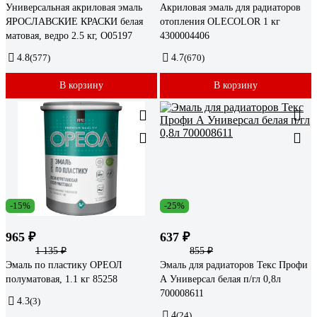
Универсальная акриловая эмаль
Акриловая эмаль для радиаторов
ЯРОСЛАВСКИЕ КРАСКИ белая
отопления OLECOLOR 1 кг
матовая, ведро 2.5 кг, О05197
4300004406
4.8
(577)
4.7
(670)
В корзину
В корзину
-15%
-25%
965 ₽
637 ₽
1 135 ₽
855 ₽
Эмаль по пластику ОРЕОЛ
Эмаль для радиаторов Текс Профи
полуматовая, 1.1 кг 85258
А Универсал белая п/гл 0,8л
700008611
4.3
(3)
4
(24)