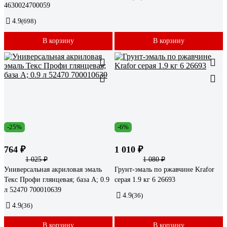
4630024700059
4.9
(698)
В корзину
В корзину
-25%
-6%
764 ₽
1 010 ₽
1 025 ₽
1 080 ₽
Универсальная акриловая эмаль
Грунт-эмаль по ржавчине Krafor
Текс Профи глянцевая; база A; 0.9
серая 1.9 кг 6 26693
л 52470 700010639
4.9
(36)
4.9
(36)
В корзину
В корзину