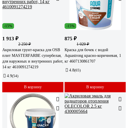
-15%
-15%
1 913 ₽
875 ₽
2 250 ₽
1 029 ₽
Акриловая грунт-краска для OSB
Краска для бочек с водой
плит MASTERFARBE супербелая,
Aquastrong красно-коричневая, 1
для наружных и внутренних работ,
кг 4607130861707
14 кг 4610091274219
4.8
(65)
4.9
(54)
В корзину
В корзину