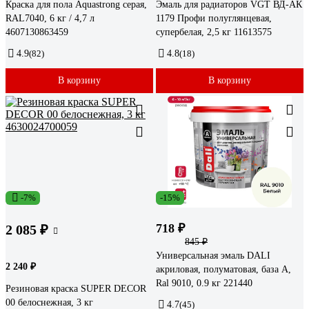
Краска для пола Aquastrong серая,
Эмаль для радиаторов VGT ВД-АК
RAL7040, 6 кг / 4,7 л
1179 Профи полуглянцевая,
4607130863459
супербелая, 2,5 кг 11613575
4.9
(82)
4.8
(18)
В корзину
В корзину
-7%
-15%
718 ₽
2 085 ₽
845 ₽
Универсальная эмаль DALI
2 240 ₽
акриловая, полуматовая, база А,
Ral 9010, 0.9 кг 221440
Резиновая краска SUPER DECOR
00 белоснежная, 3 кг
4.7
(45)