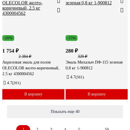
-26%
-15%
1 754 ₽
280 ₽
2 384 ₽
329 ₽
Акриловая эмаль для полов
Эмаль Михалыч ПФ-115 зеленая
OLECOLOR желто-коричневый,
0,8 кг 1-900812
2.5 кг 4300004562
4.7
(561)
4.7
(261)
В корзину
В корзину
Показать еще 40
1
2
3
4
5
...
50