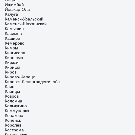
Ишимбай
Йошкар-Ола
Калуга
Каменск-Уральский
Каменск-Шахтинский
Камышин
Касимов
Кашира
Кемерово
Кимры
Кингисепп
Кинешма
Киржач
Кириши
Киров
Кирово-Чепецк
Кировск Ленинградская обл.
Клин
Клинцы
Ковров
Коломна
Кольчугино
Коммунарка
Конаково
Копейск
Королёв
Кострома
Котельники