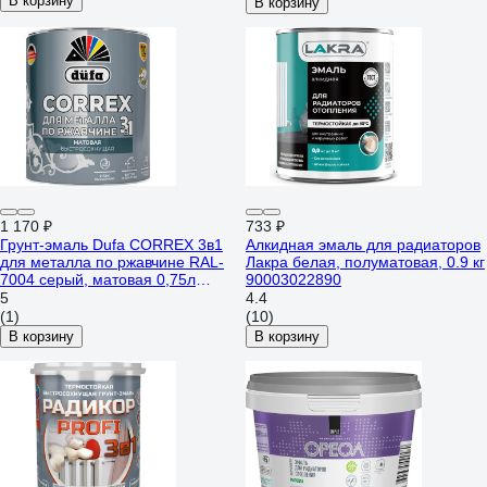
В корзину
В корзину
1 170 ₽
733 ₽
Грунт-эмаль Dufa CORREX 3в1
Алкидная эмаль для радиаторов
для металла по ржавчине RAL-
Лакра белая, полуматовая, 0.9 кг
7004 серый, матовая 0,75л
90003022890
МП00-014774
5
4.4
(1)
(10)
В корзину
В корзину