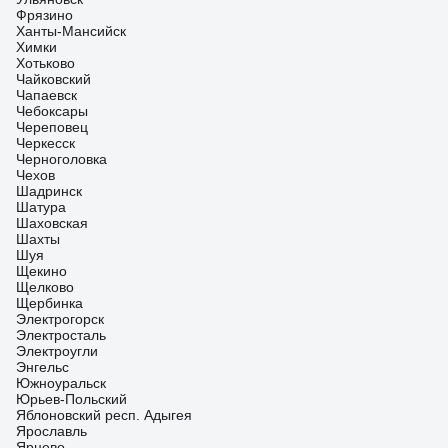
Фрязино
Ханты-Мансийск
Химки
Хотьково
Чайковский
Чапаевск
Чебоксары
Череповец
Черкесск
Черноголовка
Чехов
Шадринск
Шатура
Шаховская
Шахты
Шуя
Щекино
Щелково
Щербинка
Электрогорск
Электросталь
Электроугли
Энгельс
Южноуральск
Юрьев-Польский
Яблоновский респ. Адыгея
Ярославль
Ярцево