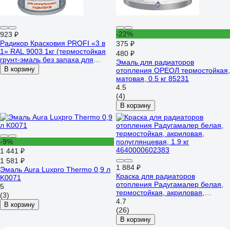
-22%
923 ₽
Радикор Красковия PROFI «3 в
375 ₽
1» RAL 9003 1кг (термостойкая
480 ₽
грунт-эмаль без запаха для
Эмаль для радиаторов
радиаторов и батарей) ER-
В корзину
отопления ОРЕОЛ термостойкая,
00006162
матовая, 0.5 кг 85231
4.5
(4)
В корзину
-9%
1 441 ₽
1 581 ₽
1 884 ₽
Эмаль Aura Luxpro Thermo 0,9 л
Краска для радиаторов
K0071
отопления Радугамалер белая,
5
термостойкая, акриловая,
(3)
полуглянцевая, 1.9 кг
4.7
В корзину
4640000602383
(26)
В корзину