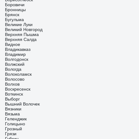
Боровичи
Бронницы
Брянск
Бугульма
Великие Луки
Великий Новгород
Верхняя Пышма
Верхняя Салда
Видное
Владикавказ
Владимир
Волгодонск
Волжский
Вологда
Волоколамск
Волосово
Волхов
Воскресенск
Воткинск
Выборг
Вышний Волочек
Вязники
Вязьма
Геленджик
Голицыно
Грозный
Грязи
Губкин