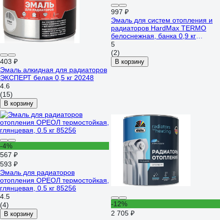
997 ₽
Эмаль для систем отопления и
радиаторов HardMax TERMO
белоснежная, банка 0,9 кг
4690417070121
5
(2)
403 ₽
В корзину
Эмаль алкидная для радиаторов
ЭКСПЕРТ белая 0,5 кг 20248
4.6
(15)
В корзину
-4%
567 ₽
593 ₽
Эмаль для радиаторов
отопления ОРЕОЛ термостойкая,
глянцевая, 0.5 кг 85256
4.5
-12%
(4)
2 705 ₽
В корзину