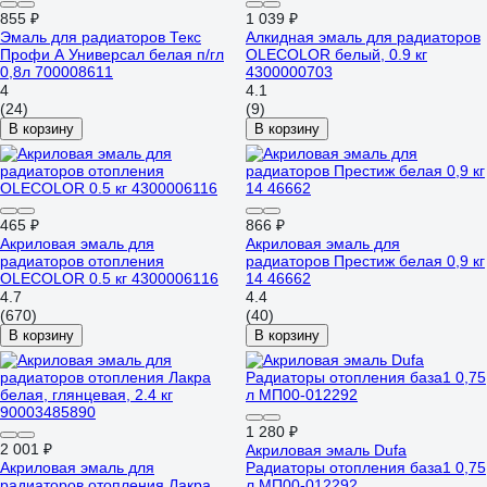
855 ₽
1 039 ₽
Эмаль для радиаторов Текс
Алкидная эмаль для радиаторов
Профи А Универсал белая п/гл
OLECOLOR белый, 0.9 кг
0,8л 700008611
4300000703
4
4.1
(24)
(9)
В корзину
В корзину
465 ₽
866 ₽
Акриловая эмаль для
Акриловая эмаль для
радиаторов отопления
радиаторов Престиж белая 0,9 кг
OLECOLOR 0.5 кг 4300006116
14 46662
4.7
4.4
(670)
(40)
В корзину
В корзину
1 280 ₽
2 001 ₽
Акриловая эмаль Dufa
Акриловая эмаль для
Радиаторы отопления база1 0,75
радиаторов отопления Лакра
л МП00-012292