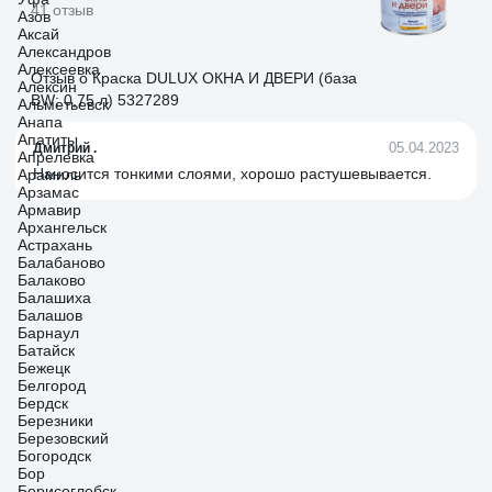
41 отзыв
Азов
Аксай
Александров
Алексеевка
Отзыв о Краска DULUX ОКНА И ДВЕРИ (база
Алексин
BW; 0,75 л) 5327289
Альметьевск
Анапа
Апатиты
05.04.2023
Дмитрий .
Апрелевка
Наносится тонкими слоями, хорошо растушевывается.
Арамиль
Арзамас
Армавир
Архангельск
Астрахань
Балабаново
Балаково
Балашиха
Балашов
Барнаул
Батайск
Бежецк
Белгород
Бердск
Березники
Березовский
Богородск
Бор
Борисоглебск