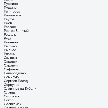
Пушкино
Пущино
Пятигорск
Раменское
Реутов
Ржев
Россошь
Ростов Великий
Рошаль
Руза
Рузаевка
Рыбинск
Рыбное
Рязань
Салават
Саранск
Сарапул
Сафоново
Северодвинск
Семилуки
Сергиев Посад
Серпухов
Славянск-на-Кубани
Сланцы
Смоленск
Сокол
Соликамск
Солнечногорск