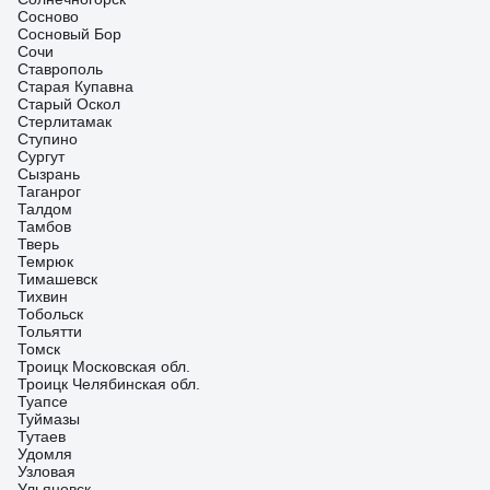
Сосново
Сосновый Бор
Сочи
Ставрополь
Старая Купавна
Старый Оскол
Стерлитамак
Ступино
Сургут
Сызрань
Таганрог
Талдом
Тамбов
Тверь
Темрюк
Тимашевск
Тихвин
Тобольск
Тольятти
Томск
Троицк Московская обл.
Троицк Челябинская обл.
Туапсе
Туймазы
Тутаев
Удомля
Узловая
Ульяновск