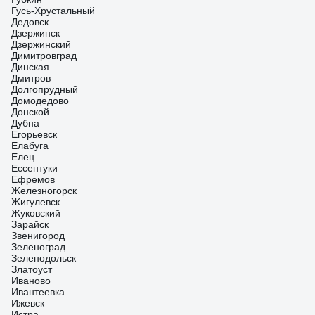
Гусь-Хрустальный
Дедовск
Дзержинск
Дзержинский
Димитровград
Динская
Дмитров
Долгопрудный
Домодедово
Донской
Дубна
Егорьевск
Елабуга
Елец
Ессентуки
Ефремов
Железногорск
Жигулевск
Жуковский
Зарайск
Звенигород
Зеленоград
Зеленодольск
Златоуст
Иваново
Ивантеевка
Ижевск
Истра