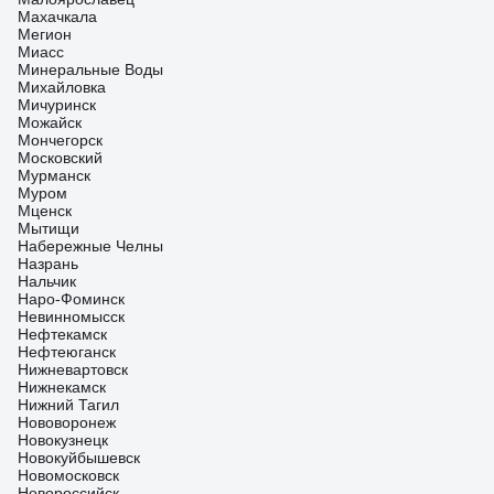
Махачкала
Мегион
Миасс
Минеральные Воды
Михайловка
Мичуринск
Можайск
Мончегорск
Московский
Мурманск
Муром
Мценск
Мытищи
Набережные Челны
Назрань
Нальчик
Наро-Фоминск
Невинномысск
Нефтекамск
Нефтеюганск
Нижневартовск
Нижнекамск
Нижний Тагил
Нововоронеж
Новокузнецк
Новокуйбышевск
Новомосковск
Новороссийск