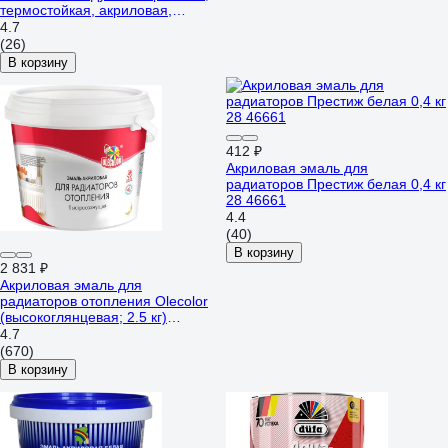
термостойкая, акриловая,
полуглянцевая, 0.4 кг
4.7
4650001276865
(26)
В корзину
412 ₽
Акриловая эмаль для
радиаторов Престиж белая 0,4 кг
28 46661
4.4
(40)
В корзину
2 831 ₽
Акриловая эмаль для
радиаторов отопления Olecolor
(высокоглянцевая; 2.5 кг)
4300011045
4.7
(670)
В корзину