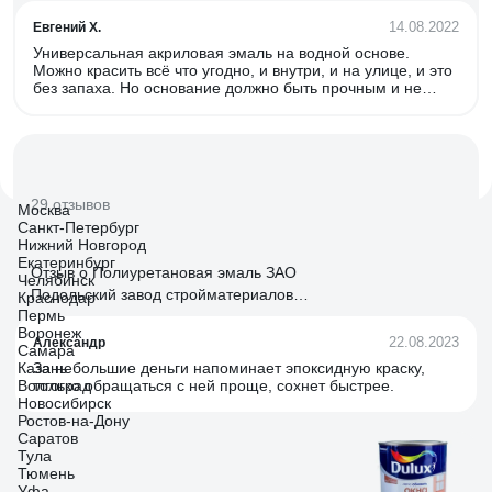
ведро 0.9 кг, О05191
14.08.2022
Евгений Х.
Универсальная акриловая эмаль на водной основе.
Можно красить всё что угодно, и внутри, и на улице, и это
без запаха. Но основание должно быть прочным и не
осыпающимся.
29 отзывов
Москва
Санкт-Петербург
Нижний Новгород
Екатеринбург
Отзыв о Полиуретановая эмаль ЗАО
Челябинск
Подольский завод стройматериалов
Краснодар
Пермь
БЕТЭЛАСТ цвет серый 5 кг 2000006640031
Воронеж
22.08.2023
Александр
Самара
Казань
За небольшие деньги напоминает эпоксидную краску,
Волгоград
только обращаться с ней проще, сохнет быстрее.
Новосибирск
Ростов-на-Дону
Саратов
Тула
Тюмень
Уфа