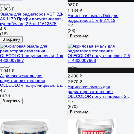
987 ₽
2 063 ₽
1 134 ₽
Эмаль для радиаторов VGT ВД-
Акриловая эмаль Dali для
АК 1179 Профи полуглянцевая,
радиаторов 1 кг 6 27819
супербелая, 2,5 кг 11613575
4.4
4.8
(26)
(18)
В корзину
В корзину
-7%
1 041 ₽
Акриловая эмаль для
2 400 ₽
радиаторов отопления
2 570 ₽
OLECOLOR полуглянцевая, 1 кг
Акриловая эмаль для
4300007667
4.7
радиаторов отопления
(670)
OLECOLOR полуглянцевая, 2.5
В корзину
кг 4300007668
4.7
(670)
В корзину