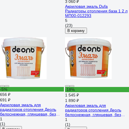
3 060 ₽
Акриловая эмаль Dufa
Радиаторы отопления база 1 2 л
МП00-012293
5
(23)
В корзину
-5%
-18%
656 ₽
1 545 ₽
691 ₽
1 890 ₽
Акриловая эмаль для
Акриловая эмаль для
радиаторов отопления Деоль
радиаторов отопления Деоль
белоснежная, глянцевая, без
белоснежная, глянцевая, без
запаха, 0.9 л 00020980
1
запаха, 2.7 л 00020981
1
(1)
(1)