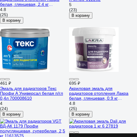
белая, глянцевая, 2.4 кг
5
90003485890
4.8
(23)
(25)
В корзину
В корзину
461 ₽
695 ₽
Эмаль для радиаторов Текс
Акриловая эмаль для
Профи А Универсал белая п/гл
радиаторов отопления Лакра
0,4л 700008610
белая, глянцевая, 0.9 кг
90003485883
4
4.8
(24)
(25)
В корзину
В корзину
-13%