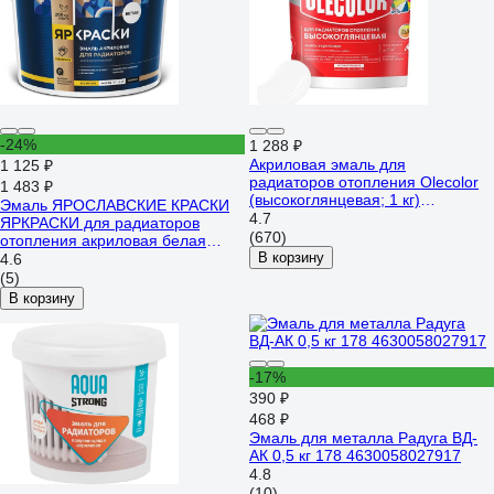
-24%
1 288 ₽
Акриловая эмаль для
1 125 ₽
радиаторов отопления Olecolor
1 483 ₽
(высокоглянцевая; 1 кг)
Эмаль ЯРОСЛАВСКИЕ КРАСКИ
4300011043
4.7
ЯРКРАСКИ для радиаторов
(670)
отопления акриловая белая
матовая, ведро О06803
В корзину
4.6
(5)
В корзину
-17%
390 ₽
468 ₽
Эмаль для металла Радуга ВД-
АК 0,5 кг 178 4630058027917
4.8
(10)