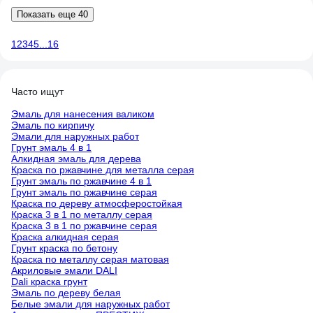
Показать еще 40
1
2
3
4
5
...
16
Часто ищут
Эмаль для нанесения валиком
Эмаль по кирпичу
Эмали для наружных работ
Грунт эмаль 4 в 1
Алкидная эмаль для дерева
Краска по ржавчине для металла серая
Грунт эмаль по ржавчине 4 в 1
Грунт эмаль по ржавчине серая
Краска по дереву атмосферостойкая
Краска 3 в 1 по металлу серая
Краска 3 в 1 по ржавчине серая
Краска алкидная серая
Грунт краска по бетону
Краска по металлу серая матовая
Акриловые эмали DALI
Dali краска грунт
Эмаль по дереву белая
Белые эмали для наружных работ