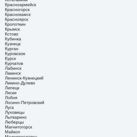
Красноармейск
Красногорск
Краснокамск
Красноярск
Кропоткин
Крымск
Кстово
Кубинка
Кузнецк
Курган
Куровское
Курск
Курчатов
Лабинск
Лакинск
Ленинск-Кузнецкий
Ликино-Дулево
Липецк
Лиски
Лобня
Лосино-Петровский
Луга
Луховицы
Лыткарино
Люберцы
Магнитогорск
Майкоп
Малоярославец