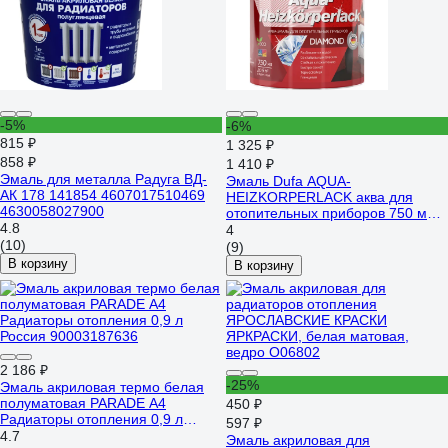
-5%
-6%
815 ₽
1 325 ₽
858 ₽
1 410 ₽
Эмаль для металла Радуга ВД-
Эмаль Dufa AQUA-
АК 178 141854 4607017510469
HEIZKORPERLACK аква для
4630058027900
отопительных приборов 750 мл
4.8
Н0000004135
4
(10)
(9)
В корзину
В корзину
2 186 ₽
-25%
Эмаль акриловая термо белая
полуматовая PARADE А4
450 ₽
Радиаторы отопления 0,9 л
597 ₽
Россия 90003187636
4.7
Эмаль акриловая для