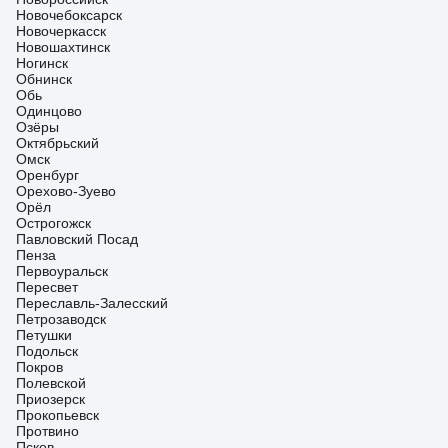
Новочебоксарск
Новочеркасск
Новошахтинск
Ногинск
Обнинск
Обь
Одинцово
Озёры
Октябрьский
Омск
Оренбург
Орехово-Зуево
Орёл
Острогожск
Павловский Посад
Пенза
Первоуральск
Пересвет
Переславль-Залесский
Петрозаводск
Петушки
Подольск
Покров
Полевской
Приозерск
Прокопьевск
Протвино
Псков