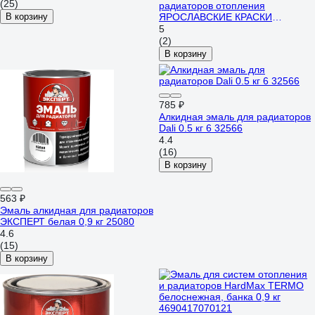
(25)
радиаторов отопления
В корзину
ЯРОСЛАВСКИЕ КРАСКИ
ЯРКРАСКИ, белая матовая,
5
ведро О06802
(2)
В корзину
785 ₽
Алкидная эмаль для радиаторов
Dali 0.5 кг 6 32566
4.4
(16)
В корзину
563 ₽
Эмаль алкидная для радиаторов
ЭКСПЕРТ белая 0,9 кг 25080
4.6
(15)
В корзину