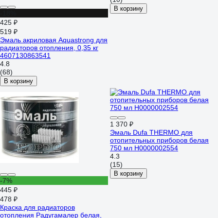
В корзину
-18%
425 ₽
519 ₽
Эмаль акриловая Aquastrong для
радиаторов отопления, 0,35 кг
4607130863541
4.8
(68)
В корзину
1 370 ₽
Эмаль Dufa THERMO для
отопительных приборов белая
750 мл Н0000002554
4.3
(15)
В корзину
-7%
445 ₽
478 ₽
Краска для радиаторов
отопления Радугамалер белая,