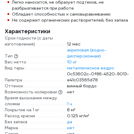
Легко наносится, не образует подтеков, не
разбрызгивается при работе
Обладает способностью к самовыравниванию
Не содержит органических растворителей, без запаха
Характеристики
Срок годности (с даты
изготовления)
12 мес
акриловая (водно-
Тип
дисперсионная)
Вес нетто
10 кг
Вид тары
металлическое ведро
0c53602c-0f86-4520-9013-
Палитра
e41c03565d78
Оттенок
винный бордо
Возможность колеровки
нет
Время высыхания между
слоями
1 ч
Покрытие на 1 кг
8 м²
Расход краски
0.125 кг/м²
Без запаха
да
Марка
нет
Серия
нет