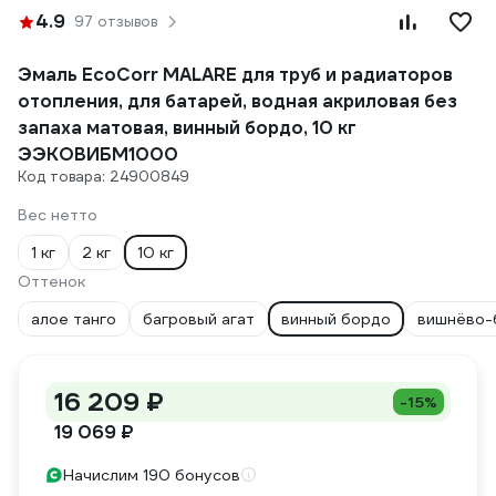
4.9
97 отзывов
Эмаль EcoCorr MALARE для труб и радиаторов
отопления, для батарей, водная акриловая без
запаха матовая, винный бордо, 10 кг
ЭЭКОВИБМ1000
Код товара: 24900849
Вес нетто
1 кг
2 кг
10 кг
Оттенок
алое танго
багровый агат
винный бордо
вишнёво-
16 209 ₽
-15%
19 069 ₽
Начислим 190 бонусов