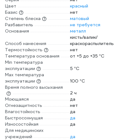
Цвет
красный
Базис
нет
Степень блеска
матовый
Разбавитель
не требуется
Основания
металл
кисть/валик/
Способ нанесения
краскораспылитель
Термостойкость
нет
Температура основания
от +5 до +35 °С
Min температура
эксплуатации
5 °С
Max температура
эксплуатации
100 °С
Время полного высыхания
2 ч
Моющаяся
да
Огнезащитность
нет
Влагостойкость
да
Быстросохнущая
да
Износостойкая
да
Для медицинских
учреждений
да