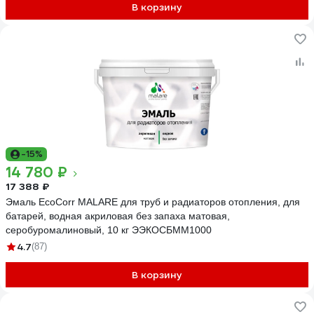
В корзину
-15%
14 780 ₽
17 388 ₽
Эмаль EcoCorr MALARE для труб и радиаторов отопления, для
батарей, водная акриловая без запаха матовая,
серобуромалиновый, 10 кг ЭЭКОСБММ1000
4.7
(87)
В корзину