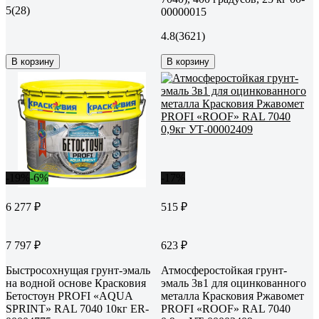
5
(28)
00000015
4.8
(3621)
В корзину
В корзину
-19%
-6%
-17%
6 277 ₽
515 ₽
7 797 ₽
623 ₽
Быстросохнущая грунт-эмаль
Атмосферостойкая грунт-
на водной основе Красковия
эмаль 3в1 для оцинкованного
Бетостоун PROFI «AQUA
металла Красковия Ржавомет
SPRINT» RAL 7040 10кг ER-
PROFI «ROOF» RAL 7040