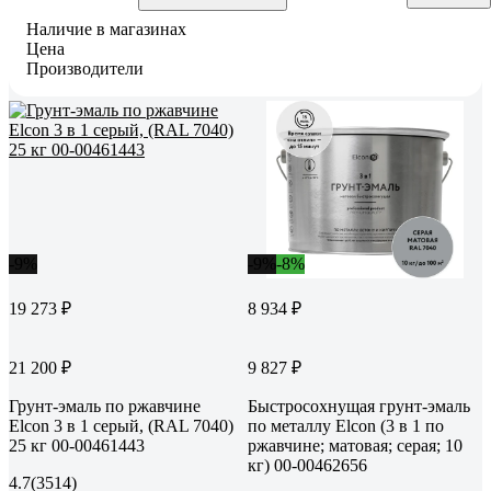
Наличие в магазинах
Цена
Производители
-9%
-9%
-8%
19 273 ₽
8 934 ₽
21 200 ₽
9 827 ₽
Грунт-эмаль по ржавчине
Быстросохнущая грунт-эмаль
Elcon 3 в 1 серый, (RAL 7040)
по металлу Elcon (3 в 1 по
25 кг 00-00461443
ржавчине; матовая; серая; 10
кг) 00-00462656
4.7
(3514)