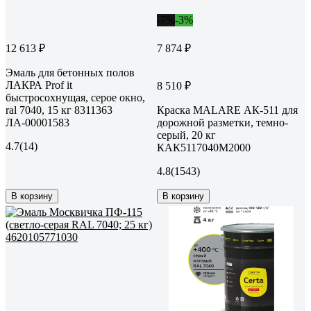
-7%
-3%
12 613 ₽
7 874 ₽
Эмаль для бетонных полов
ЛАКРА Prof it
8 510 ₽
быстросохнущая, серое окно,
ral 7040, 15 кг 8311363
Краска MALARE АК-511 для
ЛА-00001583
дорожной разметки, темно-
серый, 20 кг
4.7
(14)
КАК5117040М2000
4.8
(1543)
В корзину
В корзину