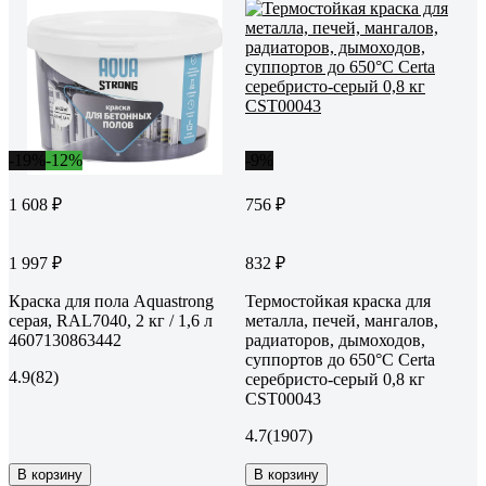
-19%
-12%
-9%
1 608 ₽
756 ₽
1 997 ₽
832 ₽
Краска для пола Aquastrong
Термостойкая краска для
серая, RAL7040, 2 кг / 1,6 л
металла, печей, мангалов,
4607130863442
радиаторов, дымоходов,
суппортов до 650°С Certa
4.9
(82)
серебристо-серый 0,8 кг
CST00043
4.7
(1907)
В корзину
В корзину