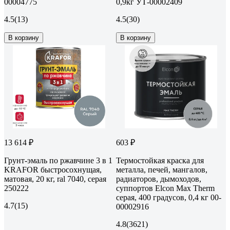
00004775
0,9кг УТ-00002409
4.5
(13)
4.5
(30)
В корзину
В корзину
13 614 ₽
603 ₽
Грунт-эмаль по ржавчине 3 в 1
Термостойкая краска для
KRAFOR быстросохнущая,
металла, печей, мангалов,
матовая, 20 кг, ral 7040, серая
радиаторов, дымоходов,
250222
суппортов Elcon Max Therm
серая, 400 градусов, 0,4 кг 00-
4.7
(15)
00002916
4.8
(3621)