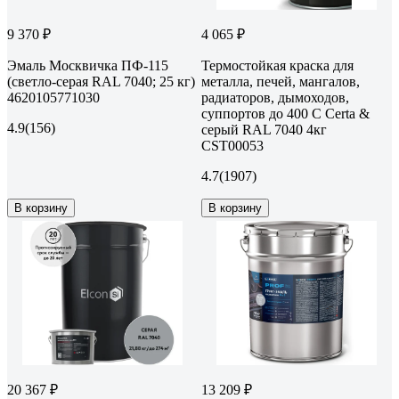
9 370 ₽
4 065 ₽
Эмаль Москвичка ПФ-115
Термостойкая краска для
(светло-серая RAL 7040; 25 кг)
металла, печей, мангалов,
4620105771030
радиаторов, дымоходов,
суппортов до 400 С Certa &
4.9
(156)
серый RAL 7040 4кг
CST00053
4.7
(1907)
В корзину
В корзину
20 367 ₽
13 209 ₽