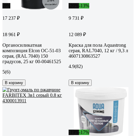
-9%
-20%
-13%
17 237 ₽
9 731 ₽
18 961 ₽
12 089 ₽
Органосиликатная
Краска для пола Aquastrong
композиция Elcon ОС-51-03
серая, RAL7040, 12 кг / 9,3 л
серая, (RAL 7040) 150
4607130863527
градусов, 25 кг 00-00461525
4.9
(82)
5
(6)
В корзину
В корзину
-19%
-17%