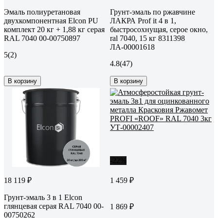
Эмаль полиуретановая
Грунт-эмаль по ржавчине
двухкомпонентная Elcon PU
ЛАКРА Prof it 4 в 1,
комплект 20 кг + 1,88 кг серая
быстросохнущая, серое окно,
RAL 7040 00-00750897
ral 7040, 15 кг 8311398
ЛА-00001618
5
(2)
4.8
(47)
В корзину
В корзину
-22%
18 119 ₽
1 459 ₽
Грунт-эмаль 3 в 1 Elcon
глянцевая серая RAL 7040 00-
1 869 ₽
00750262