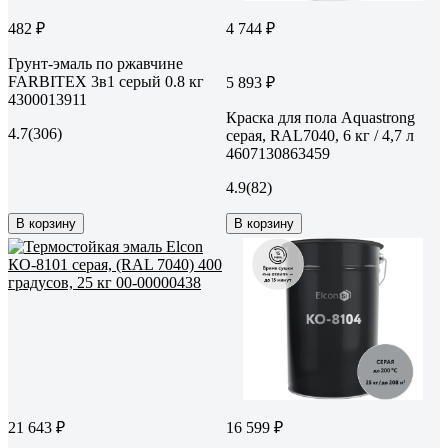
482 ₽
4 744 ₽
Грунт-эмаль по ржавчине
FARBITEX 3в1 серый 0.8 кг
5 893 ₽
4300013911
Краска для пола Aquastrong
4.7
(306)
серая, RAL7040, 6 кг / 4,7 л
4607130863459
4.9
(82)
В корзину
В корзину
21 643 ₽
16 599 ₽