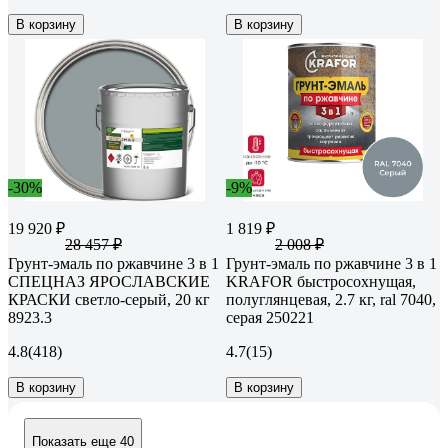
В корзину
В корзину
-30%
-9%
19 920 ₽
1 819 ₽
28 457 ₽
2 008 ₽
Грунт-эмаль по ржавчине 3 в 1
Грунт-эмаль по ржавчине 3 в 1
СПЕЦНАЗ ЯРОСЛАВСКИЕ
KRAFOR быстросохнущая,
КРАСКИ светло-серый, 20 кг
полуглянцевая, 2.7 кг, ral 7040,
8923.3
серая 250221
4.8
(418)
4.7
(15)
В корзину
В корзину
Показать еще 40