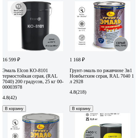
16 599 ₽
1 168 ₽
Эмаль Elcon КО-8101
Грунт-эмаль по ржавчине 3в1
термостойкая серая, (RAL
Новбытхим серая, RAL 7040 1
7040) 200 градусов, 25 кг 00-
л 2928
00003978
4.8
(218)
4.8
(42)
В корзину
В корзину