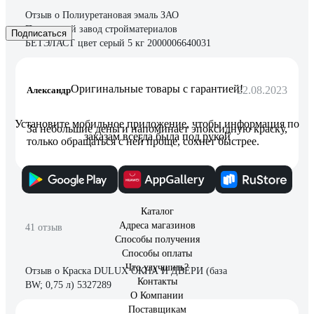
Отзыв о Полиуретановая эмаль ЗАО
Подольский завод стройматериалов
Подписаться
БЕТЭЛАСТ цвет серый 5 кг 2000006640031
Оригинальные товары с гарантией!
22.08.2023
Александр
Установите мобильное приложение, чтобы информация по
За небольшие деньги напоминает эпоксидную краску,
заказам всегда была под рукой
только обращаться с ней проще, сохнет быстрее.
Каталог
Адреса магазинов
41 отзыв
Способы получения
Способы оплаты
Что улучшить?
Отзыв о Краска DULUX ОКНА И ДВЕРИ (база
Контакты
BW; 0,75 л) 5327289
О Компании
Поставщикам