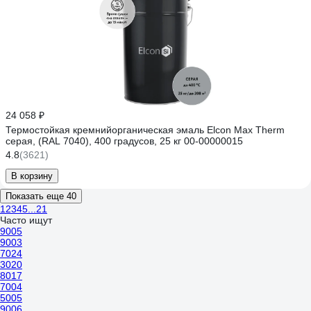
24 058 ₽
Термостойкая кремнийорганическая эмаль Elcon Max Therm
серая, (RAL 7040), 400 градусов, 25 кг 00-00000015
4.8
(3621)
В корзину
Показать еще 40
1
2
3
4
5
...
21
Часто ищут
9005
9003
7024
3020
8017
7004
5005
9006