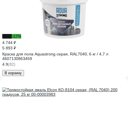
-19%
-17%
4 744 ₽
5 893 ₽
Краска для пола Aquastrong серая, RAL7040, 6 кг / 4,7 л
4607130863459
4.9
(82)
В корзину