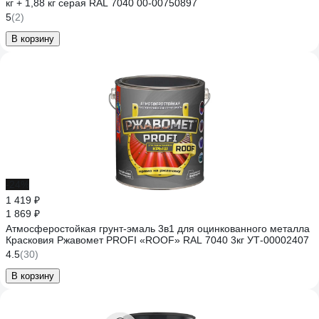
кг + 1,88 кг серая RAL 7040 00-00750897
5
(2)
В корзину
-24%
1 419 ₽
1 869 ₽
Атмосферостойкая грунт-эмаль 3в1 для оцинкованного металла
Красковия Ржавомет PROFI «ROOF» RAL 7040 3кг УТ-00002407
4.5
(30)
В корзину