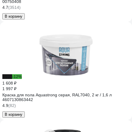
00750408
4.7
(3514)
В корзину
-19%
-12%
1 608 ₽
1 997 ₽
Краска для пола Aquastrong серая, RAL7040, 2 кг / 1,6 л
4607130863442
4.9
(82)
В корзину