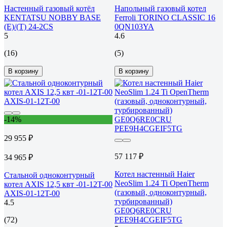
Настенный газовый котёл
Напольный газовый котел
KENTATSU NOBBY BASE
Ferroli TORINO CLASSIC 16
(E)/(T) 24-2CS
0QN103YA
5
4.6
(16)
(5)
В корзину
В корзину
-14%
29 955 ₽
57 117 ₽
34 965 ₽
Котел настенный Haier
Стальной одноконтурный
NeoSlim 1.24 Ti OpenTherm
котел AXIS 12,5 квт -01-12T-00
(газовый, одноконтурный,
AXIS-01-12T-00
турбированный)
4.5
GE0Q6RE0CRU
(72)
PEE9H4CGEIF5TG