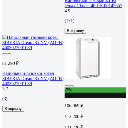
Напольный газовый котёл
lemax Classic-40 ЦБ-00147657
4.9
(171)
В корзину
81 290 ₽
Напольный газовый котел
SIBERIA Dream 35 NV (АОГВ)
4603027001089
3.7
-7%
-12%
(3)
106 969 ₽
В корзину
113 200 ₽
121 720 ₽