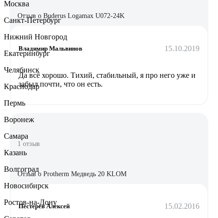
Москва
Отзыв о Buderus Logamax U072-24K
Санкт-Петербург
Нижний Новгород
15.10.2019
Владимир Мальвинов
Екатеринбург
Челябинск
Да всё хорошо. Тихий, стабильный, я про него уже и
забыл почти, что он есть.
Краснодар
Пермь
Воронеж
Самара
1 отзыв
Казань
Волгоград
Отзыв о Protherm Медведь 20 KLOM
Новосибирск
Ростов-на-Дону
15.02.2016
Пестерев Алексей