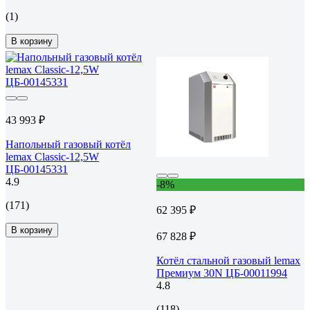
(1)
В корзину
43 993 ₽
Напольный газовый котёл
lemax Classic-12,5W
ЦБ-00145331
4.9
-8%
(171)
62 395 ₽
В корзину
67 828 ₽
Котёл стальной газовый lemax
Премиум 30N ЦБ-00011994
4.8
(118)