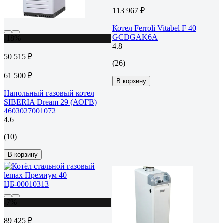
113 967 ₽
Котел Ferroli Vitabel F 40
GCDGAK6A
-18%
4.8
50 515 ₽
(26)
61 500 ₽
В корзину
Напольный газовый котел
SIBERIA Dream 29 (АОГВ)
4603027001072
4.6
(10)
В корзину
-7%
89 425 ₽