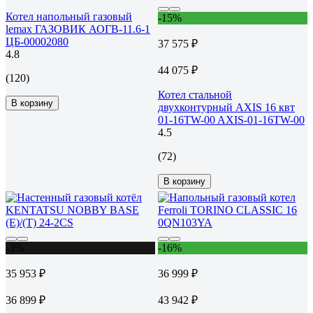
Котел напольный газовый
-15%
lemax ГАЗОВИК АОГВ-11.6-1
ЦБ-00002080
37 575 ₽
4.8
44 075 ₽
(120)
Котел стальной
В корзину
двухконтурный AXIS 16 квт
01-16TW-00 AXIS-01-16TW-00
4.5
(72)
В корзину
-3%
-16%
35 953 ₽
36 999 ₽
36 899 ₽
43 942 ₽