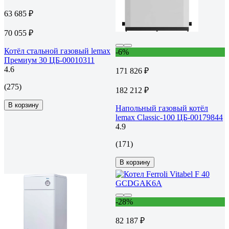
63 685 ₽
70 055 ₽
Котёл стальной газовый lemax
-6%
Премиум 30 ЦБ-00010311
4.6
171 826 ₽
(275)
182 212 ₽
В корзину
Напольный газовый котёл
lemax Classic-100 ЦБ-00179844
4.9
(171)
В корзину
-28%
82 187 ₽