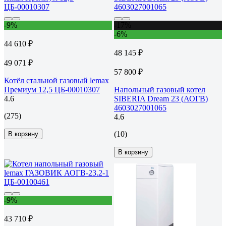
-9%
-17%
-6%
44 610 ₽
48 145 ₽
49 071 ₽
57 800 ₽
Котёл стальной газовый lemax
Премиум 12,5 ЦБ-00010307
Напольный газовый котел
4.6
SIBERIA Dream 23 (АОГВ)
4603027001065
(275)
4.6
(10)
В корзину
В корзину
-9%
43 710 ₽