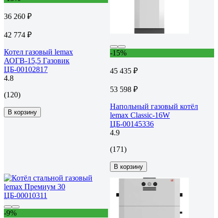
36 260 ₽
42 774 ₽
Котел газовый lemax
-15%
АОГВ-15,5 Газовик
ЦБ-00102817
45 435 ₽
4.8
53 598 ₽
(120)
Напольный газовый котёл
В корзину
lemax Classic-16W
ЦБ-00145336
4.9
(171)
В корзину
-9%