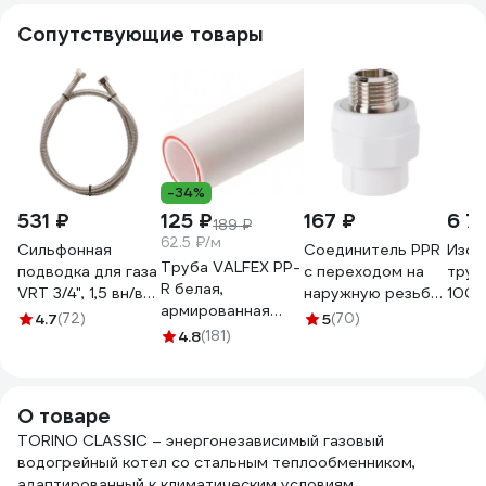
Сопутствующие товары
-34%
531 ₽
125 ₽
167 ₽
6 7
189 ₽
62.5 ₽/м
Сильфонная
Соединитель PPR
Изол
Труба VALFEX PP-
подводка для газа
с переходом на
тру
R белая,
VRT 3/4", 1,5 вн/вн
наружную резьбу
1000
армированная
201500 522264
20х1/2 Valtec
(304
4.7
(72)
5
(70)
стекловолокном,
4.8
(181)
VTp.701.0.02004
НФ-
20х3.4 мм, 2 м, Т
90°С Ру25 SDR6
101060202 033-
О товаре
2476
TORINO CLASSIC – энергонезависимый газовый
водогрейный котел со стальным теплообменником,
адаптированный к климатическим условиям.