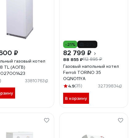
-21%
-27%
 600 ₽
82 799 ₽
88 855 ₽
112 895 ₽
льный газовый котел
Газовый напольный котел
8 TL (АОГВ)
Ferroli TORINO 35
3027001423
0QN011YA
)
33810763
4.9
(35)
32739834
орзину
В корзину