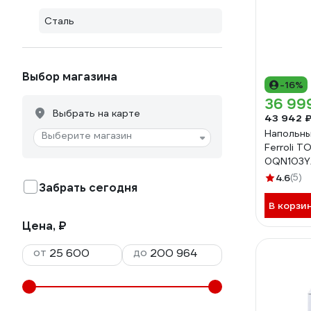
Сталь
Выбор магазина
-16%
36 99
Выбрать на карте
43 942 
Напольны
Выберите магазин
Ferroli T
0QN103Y
4.6
(5)
Забрать сегодня
В корзи
Цена, ₽
от
до