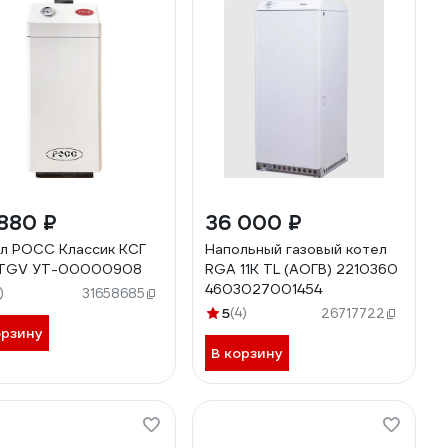
880 ₽
36 000 ₽
л РОСС Классик КСГ
Напольный газовый котел
5 TGV УТ-00000908
RGA 11K TL (АОГВ) 2210360
4603027001454
)
31658685
5
(4)
26717722
орзину
В корзину