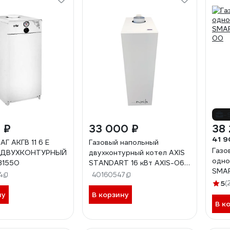
-
 ₽
33 000 ₽
38 
41 9
Г АКГВ 11 6 Е
Газовый напольный
Газо
 ДВУХКОНТУРНЫЙ
двухконтурный котел AXIS
одно
1550
STANDART 16 кВт AXIS-06-
SMAR
16TW-00
4
40160547
00
5
(
ну
В корзину
В к