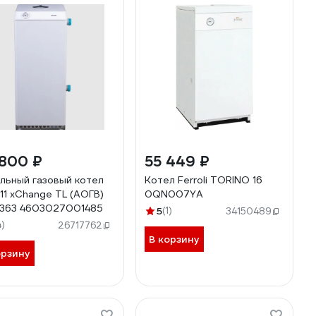
 800 ₽
55 449 ₽
льный газовый котел
Котел Ferroli TORINO 16
11 хChange TL (АОГВ)
0QN007YA
363 4603027001485
5
(1)
34150489
4)
26717762
В корзину
орзину