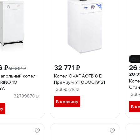
-
6 ₽
32 771 ₽
26 
46 312 ₽
28 3
напольный котел
Котел ОЧАГ АОГВ 8 Е
Коте
ORINO 10
Премиум УТ000019121
Стан
YA
36695514
366
32739870
В корзину
В к
ну