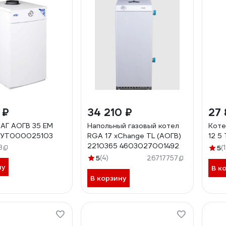
 ₽
34 210 ₽
27 
АГ АОГВ 35 ЕM
Напольный газовый котел
Коте
 УТ000025103
RGA 17 хChange TL (АОГВ)
12 
2210365 4603027001492
8
5
(1
5
(4)
26717757
ну
В к
В корзину