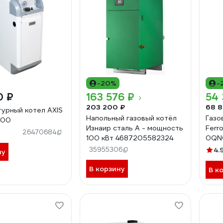
-20%
-
0 ₽
163 576 ₽
54 
203 200 ₽
68 8
урный котел AXIS
Напольный газовый котёл
Газо
-00
Изнаир сталь А - мощность
Ferr
26470684
100 кВт 4687205582324
0QN
35955306
4.
ну
В корзину
В к