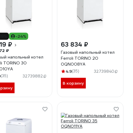
29%
-24%
119 ₽
63 834 ₽
72 ₽
Газовый напольный котел
вый напольный котел
Ferroli TORINO 20
oli TORINO 30
0QN008YA
010YA
4.9
(35)
32739840
9
(35)
32739882
В корзину
орзину