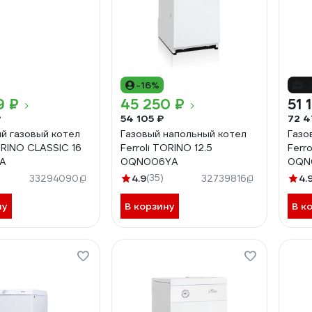
-16%
-
9 ₽
45 250 ₽
51 
₽
54 105 ₽
72 4
й газовый котел
Газовый напольный котел
Газо
ORINO CLASSIC 16
Ferroli TORINO 12.5
Ferr
A
0QN006YA
0QN
4.9
(35)
4.
33294090
32739816
ну
В корзину
В к