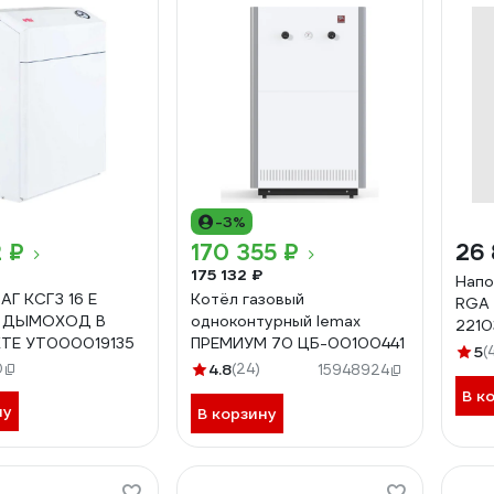
-3%
 ₽
170 355 ₽
26
175 132 ₽
Напо
АГ КСГЗ 16 Е
Котёл газовый
RGA 
t ДЫМОХОД В
одноконтурный lemax
2210
ТЕ УТ000019135
ПРЕМИУМ 70 ЦБ-00100441
5
(
0
4.8
(24)
15948924
В к
ну
В корзину