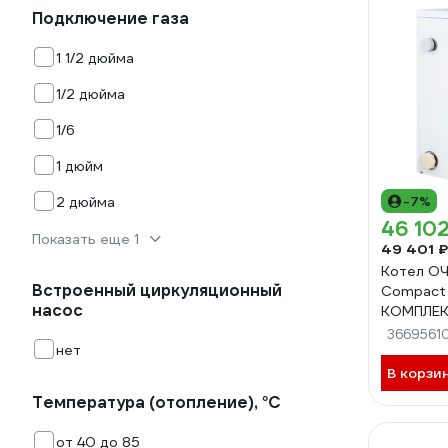
Подключение газа
1 1/2 дюйма
1/2 дюйма
1/6
1 дюйм
-7%
2 дюйма
46 102
Показать еще 1
49 401 ₽
Котел ОЧ
Встроенный циркуляционный
Compac
насос
КОМПЛЕК
3669561
нет
В корзи
Температура (отопление), °С
от 40 до 85