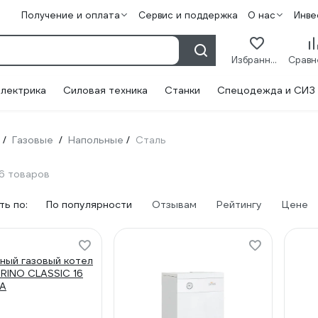
Получение и оплата
Сервис и поддержка
О нас
Инве
Избранное
лектрика
Силовая техника
Станки
Спецодежда и СИЗ
Газовые
Напольные
Сталь
/
/
/
6 товаров
ь по:
По популярности
Отзывам
Рейтингу
Цене