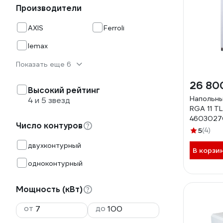
Производители
AXIS
Ferroli
lemax
Показать еще 6
26 80
Высокий рейтинг
Напольны
4 и 5 звезд
RGA 11 T
4603027
Число контуров
5
(4)
двухконтурный
В корзи
одноконтурный
Мощность (кВт)
от
до