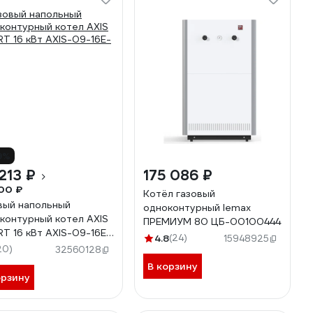
9%
213 ₽
175 086 ₽
00 ₽
Котёл газовый
вый напольный
одноконтурный lemax
контурный котел AXIS
ПРЕМИУМ 80 ЦБ-00100444
T 16 кВт AXIS-09-16E-
4.8
(24)
15948925
20)
32560128
В корзину
орзину