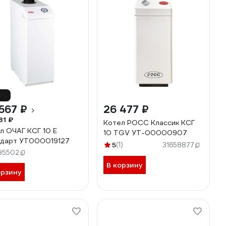
6%
567 ₽
26 477 ₽
31 ₽
Котел РОСС Классик КСГ
л ОЧАГ КСГ 10 Е
10 TGV УТ-00000907
дарт УТ000019127
5
(1)
31658877
95502
В корзину
орзину