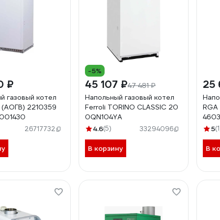
-5%
0 ₽
45 107 ₽
25
47 481 ₽
й газовый котел
Напольный газовый котел
Напо
L (АОГВ) 2210359
Ferroli TORINO CLASSIC 20
RGA 
001430
0QN104YA
460
4.6
(5)
5
(1
26717732
33294096
ну
В корзину
В к