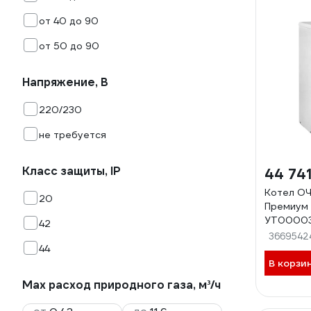
от 40 до 90
от 50 до 90
Напряжение, В
220/230
не требуется
Класс защиты, IP
44 741
Котел ОЧА
20
Премиум
УТ00003
42
3669542
44
В корзи
Max расход природного газа, м³/ч