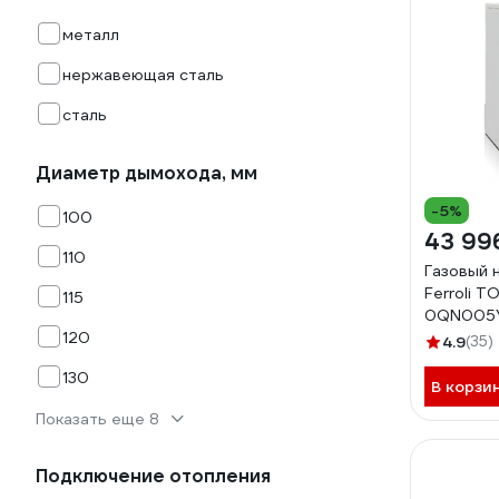
металл
нержавеющая сталь
сталь
Диаметр дымохода, мм
-5%
100
43 99
110
Газовый 
Ferroli T
115
0QN005
120
4.9
(35)
130
В корзи
Показать еще 8
Подключение отопления