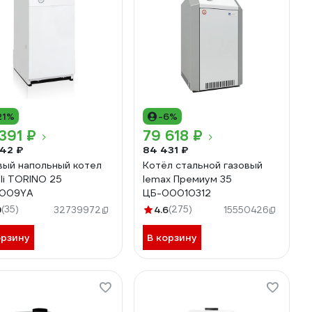
21%
-6%
391 ₽
79 618 ₽
42 ₽
84 431 ₽
вый напольный котел
Котёл стальной газовый
oli TORINO 25
lemax Премиум 35
009YA
ЦБ-00010312
9
(35)
4.6
(275)
32739972
15550426
орзину
В корзину