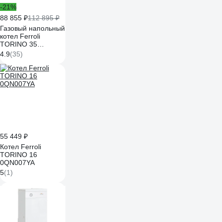
-21%
88 855 ₽
112 895 ₽
Газовый напольный
котел Ferroli
TORINO 35
0QN011YA
4.9
(35)
55 449 ₽
Котел Ferroli
TORINO 16
0QN007YA
5
(1)