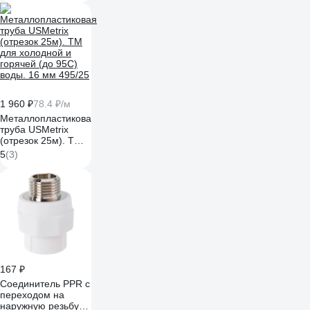
1 960 ₽
78.4 ₽/м
Металлопластиковая
труба USMetrix
(отрезок 25м). ТМ
для холодной и
5
(3)
горячей (до 95С)
воды. 16 мм 495/25
167 ₽
Соединитель PPR с
переходом на
наружную резьбу