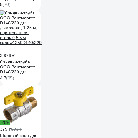
20х1/2 Valtec
5
(70)
VTp.701.0.02004
3 978 ₽
Сэндвич-труба
ООО Вентмаркет
D140/220 для
дымохода, 1,25 м,
4.7
(95)
оцинкованная
сталь 0,5 мм
sandw1250D140/220
-25%
375 ₽
503 ₽
Шаровой кран для