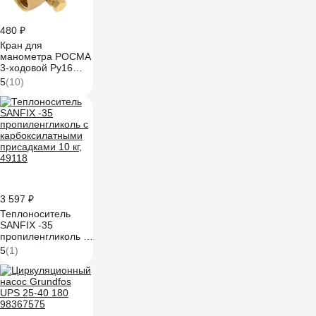
480 ₽
Кран для
манометра РОСМА
3-ходовой Ру16
латунь, ВР/ВР G1/2-
5
(10)
М20x1.5, с краном
Маевского D900-
02616
3 597 ₽
Теплоноситель
SANFIX -35
пропиленгликоль с
карбоксилатными
5
(1)
присадками 10 кг,
49118