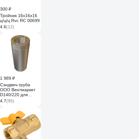
300 ₽
Тройник 16х16х16
ц/ц/ц Rvc RC 00699
4.6
(12)
1 989 ₽
Сэндвич-труба
ООО Вентмаркет
D140/220 для
дымохода, 0,625 м,
4.7
(95)
оцинкованная
сталь 0,5 мм
sandw625D140/220