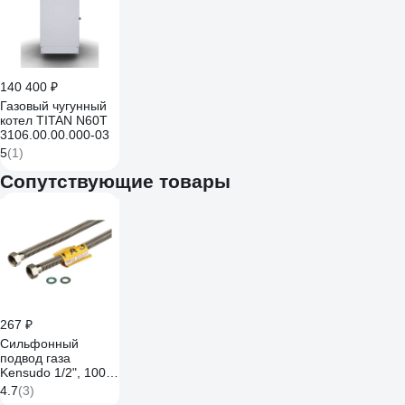
140 400 ₽
Газовый чугунный
котел TITAN N60T
3106.00.00.000-03
5
(1)
Сопутствующие товары
267 ₽
Сильфонный
подвод газа
Kensudo 1/2", 100
см, в/в 26715
4.7
(3)