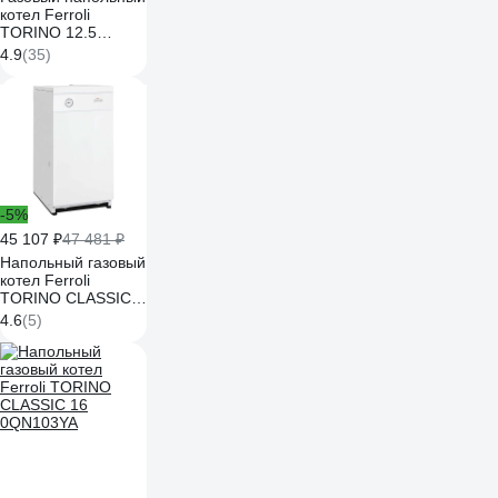
котел Ferroli
TORINO 12.5
0QN006YA
4.9
(35)
-5%
45 107 ₽
47 481 ₽
Напольный газовый
котел Ferroli
TORINO CLASSIC
20 0QN104YA
4.6
(5)