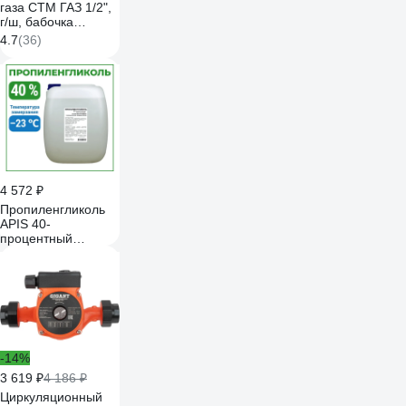
газа СТМ ГАЗ 1/2",
г/ш, бабочка
CGFMB012
4.7
(36)
4 572 ₽
Пропиленгликоль
APIS 40-
процентный
водный раствор, 20
кг RUQ-014-0009
-14%
3 619 ₽
4 186 ₽
Циркуляционный