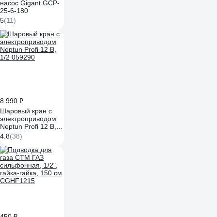
насос Gigant GСP-
25-6-180
5
(11)
8 990 ₽
Шаровый кран с
электроприводом
Neptun Profi 12 В,
1/2 059290
4.8
(38)
450 ₽