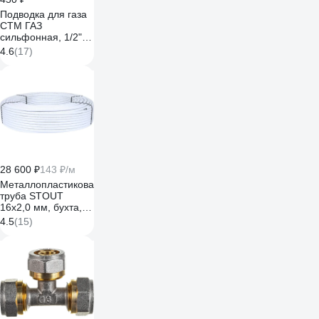
Подводка для газа
СТМ ГАЗ
сильфонная, 1/2",
гайка-гайка, 150 см
4.6
(17)
CGHF1215
28 600 ₽
143 ₽/м
Металлопластиковая
труба STOUT
16х2,0 мм, бухта,
200 м SPM-0001-
4.5
(15)
201620
RG008Q08V2G33R