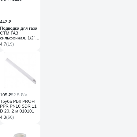
442 ₽
Подводка для газа
СТМ ГАЗ
сильфонная, 1/2",
гайка-гайка, 200 см
4.7
(19)
CGHF1220
105 ₽
52.5 ₽/м
Труба РВК PROFI
PPR PN10 SDR 11
D 20, 2 м 010101
4.3
(60)