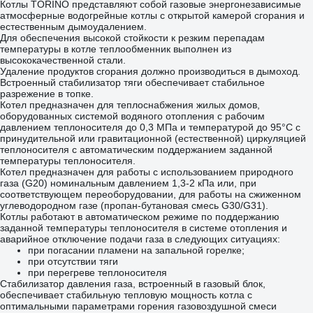
Котлы TORINO представляют собой газовые энергонезависимые
0,5 мм
атмосферные водогрейные котлы с открытой камерой сгорания и
sandw1250D140/220nerz
естественным дымоудалением.
Для обеспечения высокой стойкости к резким перепадам
температуры в котле теплообменник выполнен из
высококачественной стали.
Удаление продуктов сгорания должно производиться в дымоход.
Встроенный стабилизатор тяги обеспечивает стабильное
разрежение в топке.
Котел предназначен для теплоснабжения жилых домов,
оборудованных системой водяного отопления с рабочим
давлением теплоносителя до 0,3 МПа и температурой до 95°С с
принудительной или гравитационной (естественной) циркуляцией
теплоносителя с автоматическим поддержанием заданной
температуры теплоносителя.
Котел предназначен для работы с использованием природного
газа (G20) номинальным давлением 1,3-2 кПа или, при
соответствующем переоборудовании, для работы на сжиженном
углеводородном газе (пропан-бутановая смесь G30/G31).
Котлы работают в автоматическом режиме по поддержанию
заданной температуры теплоносителя в системе отопления и
аварийное отключение подачи газа в следующих ситуациях:
при погасании пламени на запальной горелке;
при отсутствии тяги
при перегреве теплоносителя
Стабилизатор давления газа, встроенный в газовый блок,
обеспечивает стабильную тепловую мощность котла с
оптимальными параметрами горения газовоздушной смеси