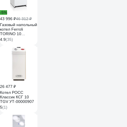
-5%
43 996 ₽
46 312 ₽
Газовый напольный
котел Ferroli
TORINO 10
0QN005YA
4.9
(35)
26 477 ₽
Котел РОСС
Классик КСГ 10
TGV УТ-00000907
5
(1)