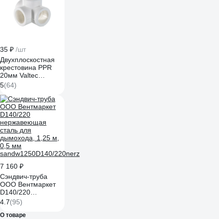
35 ₽
/шт
Двухплоскостная
крестовина PPR
20мм Valtec
VTp.778.0.020
5
(64)
7 160 ₽
Сэндвич-труба
ООО Вентмаркет
D140/220
нержавеющая
4.7
(95)
сталь для
дымохода, 1,25 м,
О товаре