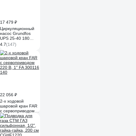
17 479 ₽
Циркуляционный
насос Grundfos
UPS 25-40 180
98367575
4.7
(147)
22 056 ₽
2-х ходовой
шаровой кран FAR
с сервоприводом
220 В, 1" FA 300116
140