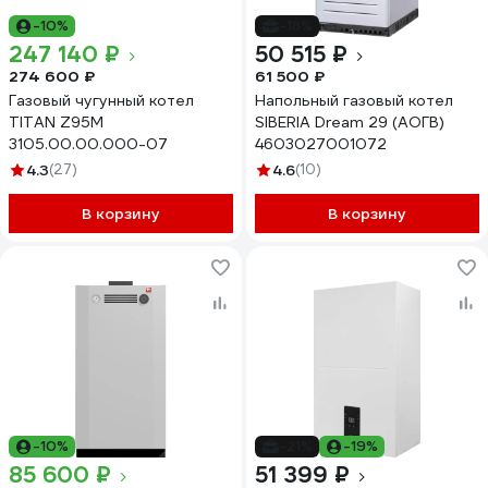
-10%
-18%
247 140 ₽
50 515 ₽
274 600 ₽
61 500 ₽
Газовый чугунный котел
Напольный газовый котел
TITAN Z95M
SIBERIA Dream 29 (АОГВ)
3105.00.00.000-07
4603027001072
4.3
(27)
4.6
(10)
В корзину
В корзину
-10%
-21%
-19%
85 600 ₽
51 399 ₽