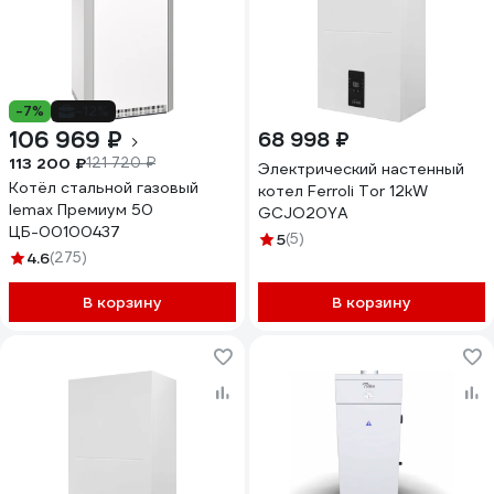
-7%
-12%
106 969 ₽
68 998 ₽
113 200 ₽
121 720 ₽
Электрический настенный
Котёл стальной газовый
котел Ferroli Tor 12kW
lemax Премиум 50
GCJO20YA
ЦБ-00100437
5
(5)
4.6
(275)
В корзину
В корзину