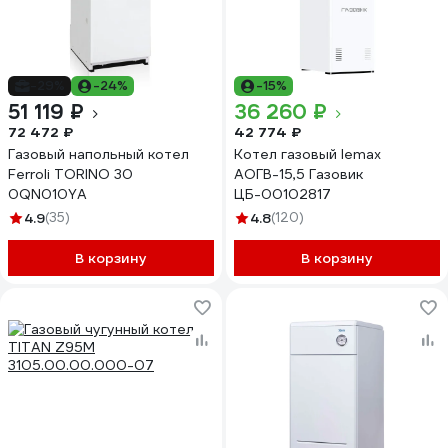
-29%
-24%
-15%
51 119 ₽
36 260 ₽
72 472 ₽
42 774 ₽
Газовый напольный котел
Котел газовый lemax
Ferroli TORINO 30
АОГВ-15,5 Газовик
0QN010YA
ЦБ-00102817
4.9
(35)
4.8
(120)
В корзину
В корзину