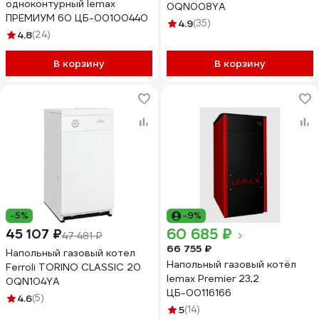
одноконтурный lemax
0QN008YA
ПРЕМИУМ 60 ЦБ-00100440
4.9
(35)
4.8
(24)
В корзину
В корзину
-5%
-9%
60 685 ₽
45 107 ₽
47 481 ₽
66 755 ₽
Напольный газовый котел
Напольный газовый котёл
Ferroli TORINO CLASSIC 20
lemax Premier 23,2
0QN104YA
ЦБ-00116166
4.6
(5)
5
(14)