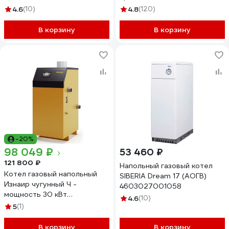
4.6
(10)
4.8
(120)
В корзину
В корзину
-20%
98 049 ₽
53 460 ₽
121 800 ₽
Напольный газовый котел
Котел газовый напольный
SIBERIA Dream 17 (АОГВ)
Изнаир чугунный Ч -
4603027001058
мощность 30 кВт
4.6
(10)
4687205582331
5
(1)
В корзину
В корзину