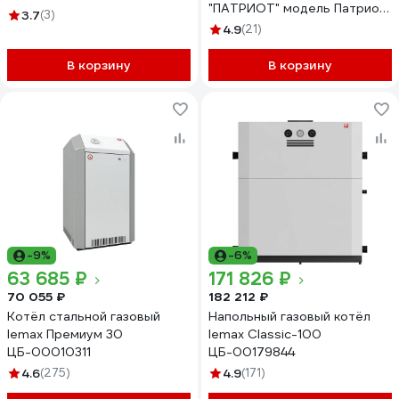
"ПАТРИОТ" модель Патриот
3.7
(3)
16 (без УСД) ЦБ-00105850
4.9
(21)
В корзину
В корзину
-9%
-6%
63 685 ₽
171 826 ₽
70 055 ₽
182 212 ₽
Котёл стальной газовый
Напольный газовый котёл
lemax Премиум 30
lemax Classic-100
ЦБ-00010311
ЦБ-00179844
4.6
(275)
4.9
(171)