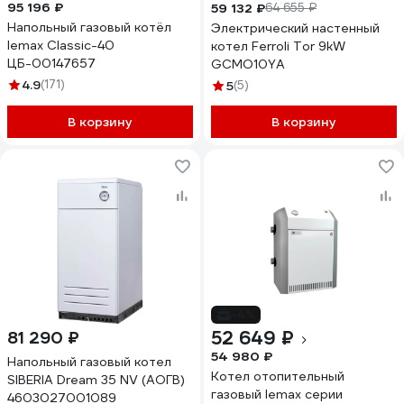
95 196 ₽
59 132 ₽
64 655 ₽
Напольный газовый котёл
Электрический настенный
lemax Classic-40
котел Ferroli Tor 9kW
ЦБ-00147657
GCMO10YA
4.9
(171)
5
(5)
В корзину
В корзину
-4%
52 649 ₽
81 290 ₽
54 980 ₽
Напольный газовый котел
Котел отопительный
SIBERIA Dream 35 NV (АОГВ)
газовый lemax серии
4603027001089