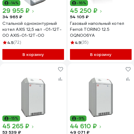
-14%
-16%
29 955 ₽
45 250 ₽
34 965 ₽
54 105 ₽
Стальной одноконтурный
Газовый напольный котел
котел AXIS 12,5 квт -01-12T-
Ferroli TORINO 12.5
00 AXIS-01-12T-00
0QN006YA
4.5
(72)
4.9
(35)
В корзину
В корзину
-15%
-9%
45 265 ₽
44 610 ₽
53 539 ₽
49 071 ₽