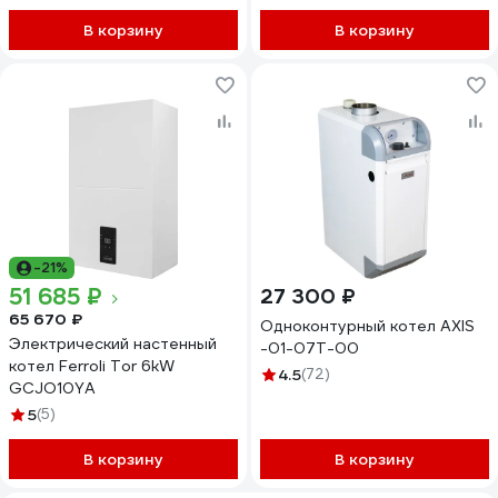
В корзину
В корзину
-21%
51 685 ₽
27 300 ₽
65 670 ₽
Одноконтурный котел AXIS
Электрический настенный
-01-07T-00
котел Ferroli Tor 6kW
4.5
(72)
GCJO10YA
5
(5)
В корзину
В корзину