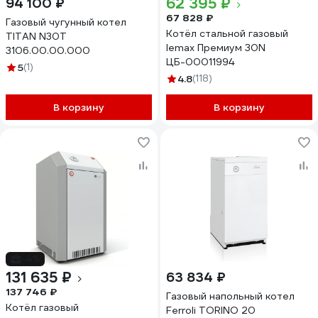
62 395 ₽
94 100 ₽
67 828 ₽
Газовый чугунный котел
Котёл стальной газовый
TITAN N30T
lemax Премиум 30N
3106.00.00.000
ЦБ-00011994
5
(1)
4.8
(118)
В корзину
В корзину
-4%
131 635 ₽
63 834 ₽
137 746 ₽
Газовый напольный котел
Котёл газовый
Ferroli TORINO 20