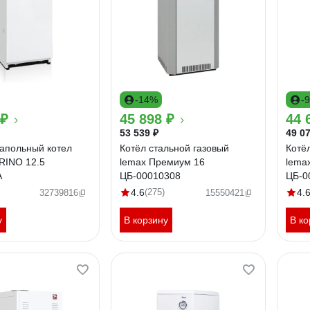
-14%
-
 ₽
45 898 ₽
44 
53 539 ₽
49 07
апольный котел
Котёл стальной газовый
Котё
ORINO 12.5
lemax Премиум 16
lema
A
ЦБ-00010308
ЦБ-0
4.6
(275)
4.
32739816
15550421
у
В корзину
В ко