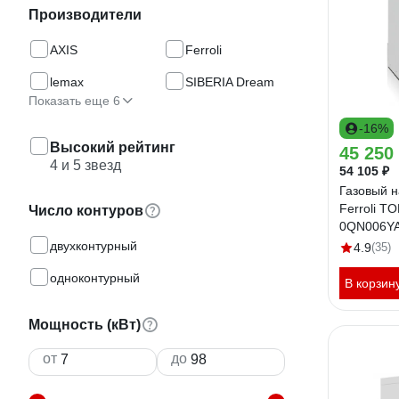
Производители
AXIS
Ferroli
lemax
SIBERIA Dream
Показать еще 6
-16%
Высокий рейтинг
45 250
4 и 5 звезд
54 105 ₽
Газовый н
Ferroli T
Число контуров
0QN006Y
двухконтурный
4.9
(35)
одноконтурный
В корзин
Мощность (кВт)
от
до