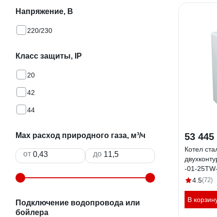
Напряжение, В
220/230
Класс защиты, IP
20
42
44
Max расход природного газа, м³/ч
53 445
Котел ста
от
до
двухконту
-01-25TW
00
4.5
(72)
В корзин
Подключение водопровода или
бойлера