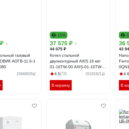
-15%
-
 ₽
37 575 ₽
36 
44 075 ₽
43 94
ольный газовый
Котел стальной
Напо
ЗОВИК АОГВ-11.6-1
двухконтурный AXIS 16 квт
Ferr
080
01-16TW-00 AXIS-01-16TW-
0QN1
00
4.5
(72)
4.
15948929
25191921
у
В корзину
В ко