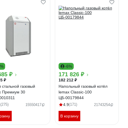
9%
-6%
685 ₽
171 826 ₽
5 ₽
182 212 ₽
л стальной газовый
Напольный газовый котёл
x Премиум 30
lemax Classic-100
0010311
ЦБ-00179844
6
(275)
4.9
(171)
15550417
21743254
рзину
В корзину