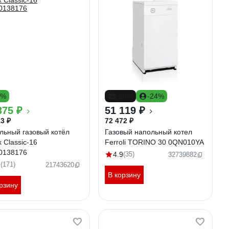
9%
-29%
-24%
375 ₽
51 119 ₽
3 ₽
72 472 ₽
льный газовый котёл
Газовый напольный котел
 Classic-16
Ferroli TORINO 30 0QN010YA
0138176
4.9
(35)
32739882
9
(171)
21743620
В корзину
рзину