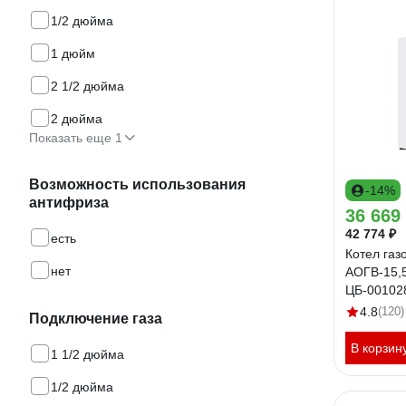
1/2 дюйма
1 дюйм
2 1/2 дюйма
2 дюйма
Показать еще 1
Возможность использования
-14%
антифриза
36 669
42 774 ₽
есть
Котел газ
нет
АОГВ-15,5
ЦБ-00102
4.8
(120)
Подключение газа
В корзин
1 1/2 дюйма
1/2 дюйма