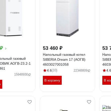
 ₽
53 460 ₽
53 
Напольный газовый котел
Напо
ольный газовый
SIBERIA Dream 17 (АОГВ)
SIBE
ЗОВИК АОГВ-23.2-1
4603027001058
4603
461
4.6
(10)
4.
22348809
15948930
В корзину
В ко
у