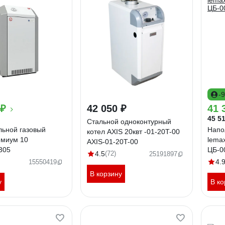
-
 ₽
42 050 ₽
41 
45 51
Стальной одноконтурный
льной газовый
Напо
котел AXIS 20квт -01-20T-00
емиум 10
lemax
AXIS-01-20T-00
305
ЦБ-0
4.5
(72)
25191897
4.
15550419
В корзину
у
В ко