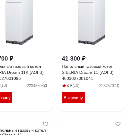
700 ₽
41 300 ₽
льный газовый котел
Напольный газовый котел
RIA Dream 11K (АОГВ)
SIBERIA Dream 11 (АОГВ)
027001096
4603027001041
6
(10)
4.6
(10)
22348803
22348797
рзину
В корзину