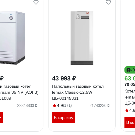
-
 ₽
43 993 ₽
63 
70 05
 газовый котел
Напольный газовый котёл
Котё
Dream 35 NV (АОГВ)
lemax Classic-12,5W
lema
01089
ЦБ-00145331
ЦБ-0
4.9
(171)
22348833
21743230
4.
у
В корзину
В ко