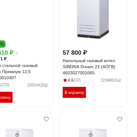
9%
610 ₽
57 800 ₽
1 ₽
Напольный газовый котел
л стальной газовый
SIBERIA Dream 23 (АОГВ)
x Премиум 12,5
4603027001065
0010307
4.6
(10)
22348815
6
(275)
15550420
В корзину
рзину