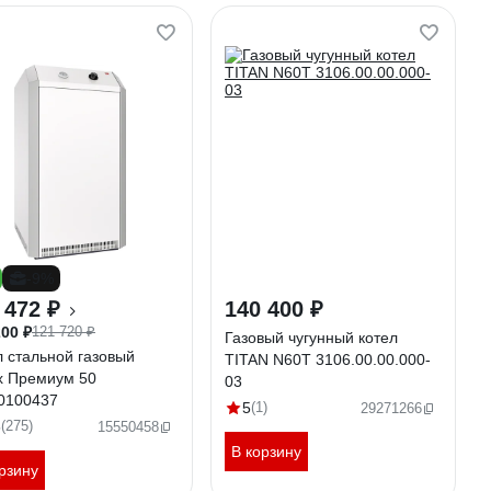
-9%
 472 ₽
140 400 ₽
200 ₽
121 720 ₽
Газовый чугунный котел
л стальной газовый
TITAN N60T 3106.00.00.000-
x Премиум 50
03
0100437
5
(1)
29271266
6
(275)
15550458
В корзину
рзину