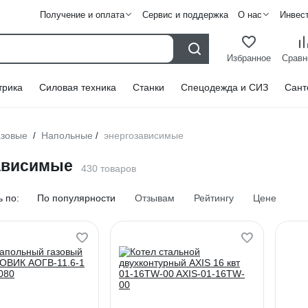
Получение и оплата
Сервис и поддержка
О нас
Инвес
Избранное
Сравн
трика
Силовая техника
Станки
Спецодежда и СИЗ
Сант
азовые
Напольные
энергозависимые
/
/
ависимые
430 товаров
 по:
По популярности
Отзывам
Рейтингу
Цене