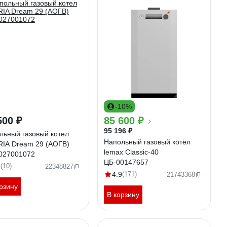
-10%
500 ₽
85 600 ₽
95 196 ₽
льный газовый котел
Напольный газовый котёл
RIA Dream 29 (АОГВ)
lemax Classic-40
027001072
ЦБ-00147657
6
(10)
22348827
4.9
(171)
21743368
рзину
В корзину