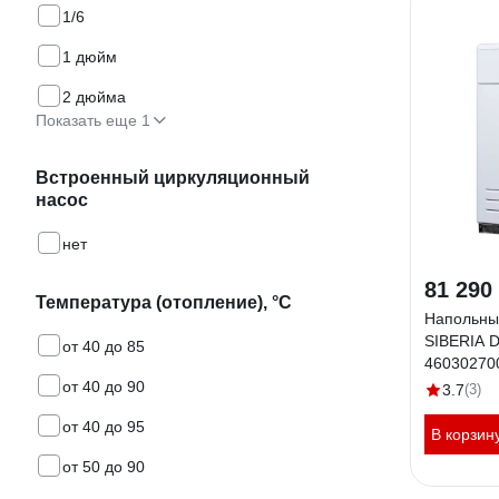
1/6
1 дюйм
2 дюйма
Показать еще 1
Встроенный циркуляционный
насос
нет
81 290
Температура (отопление), °С
Напольный
SIBERIA 
от 40 до 85
46030270
от 40 до 90
3.7
(3)
от 40 до 95
В корзин
от 50 до 90