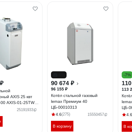
-6%
-7%
 ₽
90 674 ₽
110
96 155 ₽
113 
льной
Котёл стальной газовый
Котё
рный AXIS 25 квт
lemax Премиум 40
lema
-00 AXIS-01-25TW-
ЦБ-00010313
ЦБ-0
25191933
4.6
(275)
15550457
4.
у
В корзину
В ко