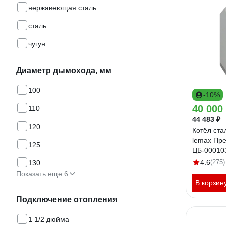
нержавеющая сталь
сталь
чугун
Диаметр дымохода, мм
100
-10%
40 000
110
44 483 ₽
120
Котёл ста
lemax Пр
125
ЦБ-00010
4.6
(275)
130
Показать еще 6
В корзин
Подключение отопления
1 1/2 дюйма