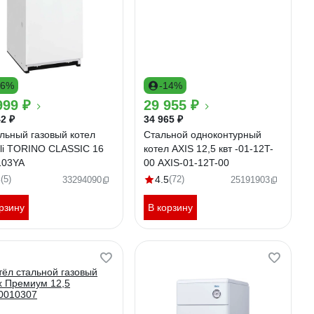
16%
-14%
999 ₽
29 955 ₽
2 ₽
34 965 ₽
льный газовый котел
Стальной одноконтурный
oli TORINO CLASSIC 16
котел AXIS 12,5 квт -01-12T-
03YA
00 AXIS-01-12T-00
6
(5)
4.5
(72)
33294090
25191903
рзину
В корзину