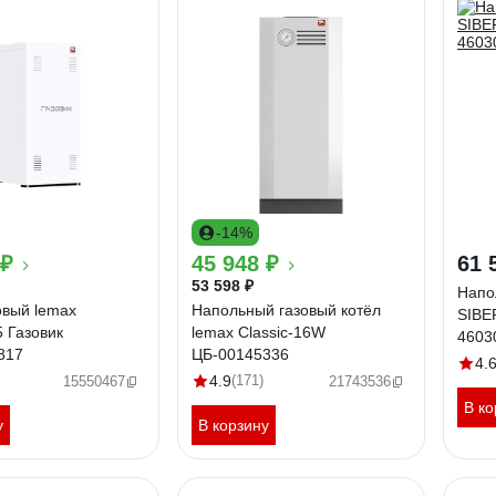
-14%
 ₽
45 948 ₽
61 
53 598 ₽
Напо
овый lemax
Напольный газовый котёл
SIBE
 Газовик
lemax Classic-16W
4603
817
ЦБ-00145336
4.
4.9
(171)
15550467
21743536
В ко
у
В корзину