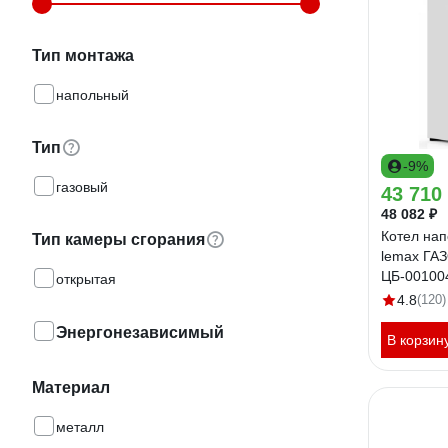
Тип монтажа
напольный
Тип
-9%
газовый
43 710
48 082 ₽
Котел нап
Тип камеры сгорания
lemax ГА
ЦБ-00100
открытая
4.8
(120)
Энергонезависимый
В корзин
Материал
металл