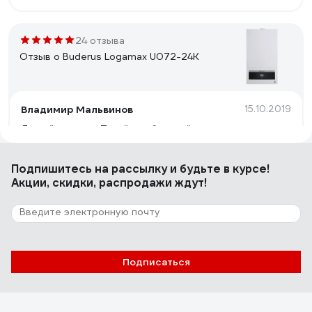
24 отзыва
Отзыв о Buderus Logamax U072-24K
Владимир Мальвинов
15.10.2019
Да всё хорошо. Тихий, стабильный, я про него уже и
забыл почти, что он есть.
Подпишитесь
на рассылку
и будьте в курсе!
Акции, скидки, распродажи ждут!
1 отзыв
Отзыв о Protherm Медведь 20 KLOM
Пестерев Алексей
15.02.2016
Подписаться
Компактный, надежный, долговечный, наличие
модуляции, наличие сервиса в городе.