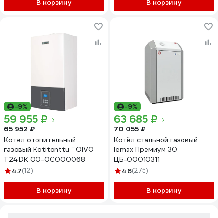
В корзину
В корзину
-9%
-9%
59 955 ₽
63 685 ₽
65 952 ₽
70 055 ₽
Котел отопительный
Котёл стальной газовый
газовый Kotitonttu TOIVO
lemax Премиум 30
T24 DK 00-00000068
ЦБ-00010311
4.7
(12)
4.6
(275)
В корзину
В корзину