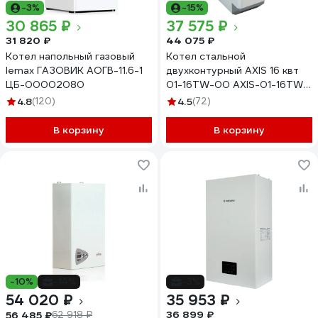
-3%
-15%
30 865 ₽
37 575 ₽
31 820 ₽
44 075 ₽
Котел напольный газовый
Котел стальной
lemax ГАЗОВИК АОГВ-11.6-1
двухконтурный AXIS 16 квт
ЦБ-00002080
01-16TW-00 AXIS-01-16TW-
00
4.8
(120)
4.5
(72)
В корзину
В корзину
-10%
-14%
-3%
54 020 ₽
35 953 ₽
36 899 ₽
56 485 ₽
62 918 ₽