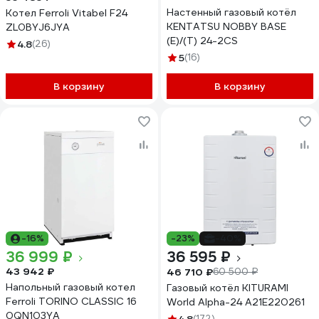
Настенный газовый котёл
Котел Ferroli Vitabel F24
KENTATSU NOBBY BASE
ZL0BYJ6JYA
(E)/(T) 24-2CS
4.8
(26)
5
(16)
В корзину
В корзину
-16%
-23%
-40%
36 999 ₽
36 595 ₽
43 942 ₽
46 710 ₽
60 500 ₽
Напольный газовый котел
Газовый котёл KITURAMI
Ferroli TORINO CLASSIC 16
World Alpha-24 A21E220261
0QN103YA
(172)