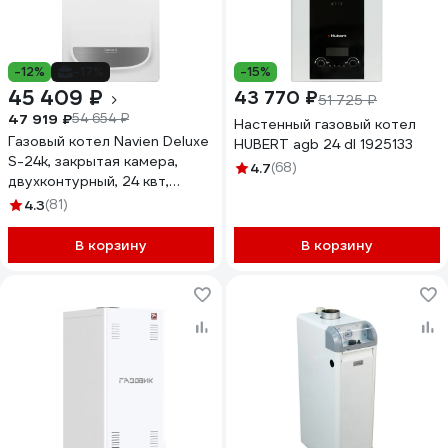
-12%
-17%
-15%
45 409 ₽
43 770 ₽
51 725 ₽
47 919 ₽
54 654 ₽
Настенный газовый котел
Газовый котел Navien Deluxe
HUBERT agb 24 dl 1925133
S-24k, закрытая камера,
4.7
(68)
двухконтурный, 24 квт,
коаксиальный НС-1205510
4.3
(81)
В корзину
В корзину