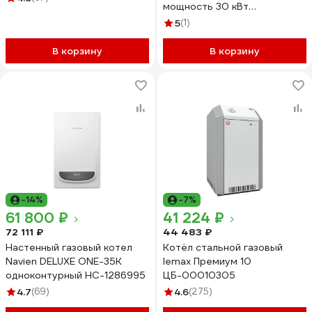
мощность 30 кВт
4687205582331
5
(1)
В корзину
В корзину
-14%
-7%
61 800 ₽
41 224 ₽
72 111 ₽
44 483 ₽
Настенный газовый котел
Котёл стальной газовый
Navien DELUXE ONE-35K
lemax Премиум 10
одноконтурный НС-1286995
ЦБ-00010305
4.7
(69)
4.6
(275)