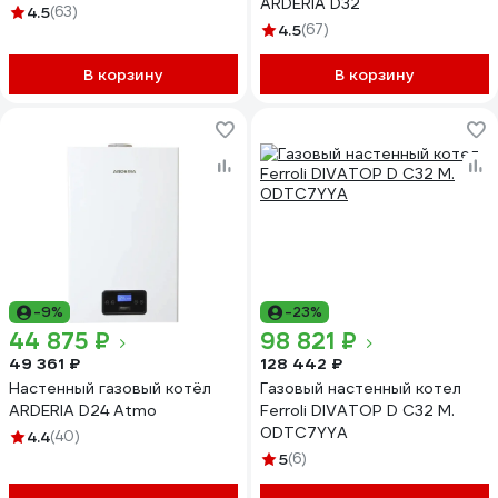
ARDERIA D32
4.5
(63)
4.5
(67)
В корзину
В корзину
-9%
-23%
44 875 ₽
98 821 ₽
49 361 ₽
128 442 ₽
Настенный газовый котёл
Газовый настенный котел
ARDERIA D24 Atmo
Ferroli DIVATOP D C32 M.
0DTC7YYA
4.4
(40)
5
(6)