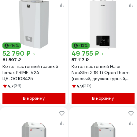
-14%
-13%
52 790 ₽
49 755 ₽
61 597 ₽
57 117 ₽
Котёл настенный газовый
Котел настенный Haier
lemax PRIME-V24
NeoSlim 2.18 Ti OpenTherm
ЦБ-00108425
(газовый, двухконтурный,
турбированный)
4.7
(36)
4.9
(20)
GE0Q6NE0CRU
PEE9H4CGEIF95H
В корзину
В корзину