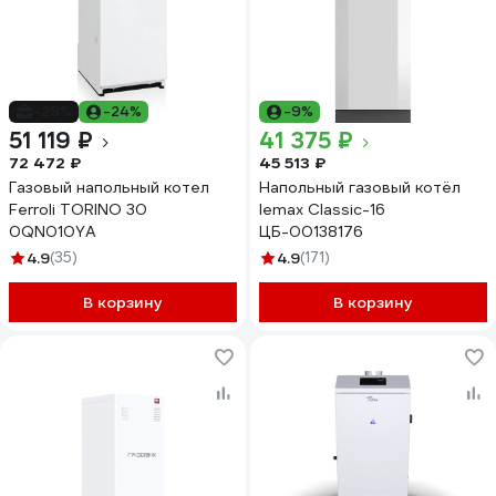
-29%
-24%
-9%
51 119 ₽
41 375 ₽
72 472 ₽
45 513 ₽
Газовый напольный котел
Напольный газовый котёл
Ferroli TORINO 30
lemax Classic-16
0QN010YA
ЦБ-00138176
4.9
(35)
4.9
(171)
В корзину
В корзину