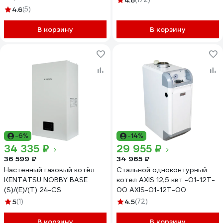
4.8
4.6
(5)
В корзину
В корзину
-6%
-14%
34 335 ₽
29 955 ₽
36 599 ₽
34 965 ₽
Настенный газовый котёл
Стальной одноконтурный
KENTATSU NOBBY BASE
котел AXIS 12,5 квт -01-12T-
(S)/(E)/(T) 24-CS
00 AXIS-01-12T-00
5
(1)
4.5
(72)
В корзину
В корзину