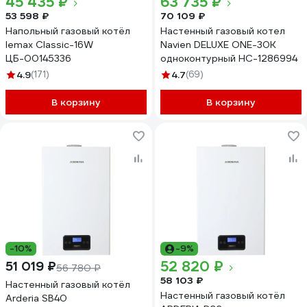
45 435 ₽
63 735 ₽
53 598 ₽
70 109 ₽
Напольный газовый котёл
Настенный газовый котел
lemax Classic-16W
Navien DELUXE ONE-30K
ЦБ-00145336
одноконтурный НС-1286994
4.9
(171)
4.7
(69)
В корзину
В корзину
-10%
-9%
52 820 ₽
51 019 ₽
56 780 ₽
58 103 ₽
Настенный газовый котёл
Настенный газовый котёл
Arderia SB40