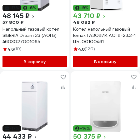
-17%
-6%
-9%
48 145 ₽
43 710 ₽
57 800 ₽
48 082 ₽
Напольный газовый котел
Котел напольный газовый
SIBERIA Dream 23 (АОГВ)
lemax ГАЗОВИК АОГВ-23.2-1
4603027001065
ЦБ-00100461
4.6
(10)
4.8
(120)
В корзину
В корзину
-17%
-14%
44 433 ₽
50 375 ₽