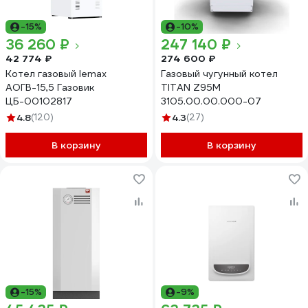
-15%
-10%
36 260 ₽
247 140 ₽
42 774 ₽
274 600 ₽
Котел газовый lemax
Газовый чугунный котел
АОГВ-15,5 Газовик
TITAN Z95M
ЦБ-00102817
3105.00.00.000-07
4.8
(120)
4.3
(27)
В корзину
В корзину
-15%
-9%