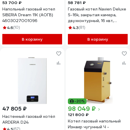
53 700 ₽
58 781 ₽
Напольный газовый котел
Газовый котел Navien Deluxe
SIBERIA Dream 11K (АОГВ)
S-16k, закрытая камера,
4603027001096
двухконтурный, 16 квт,
коаксиальный НС-1205496
4.6
(10)
4.3
(81)
В корзину
В корзину
-20%
98 049 ₽
47 805 ₽
121 800 ₽
Настенный газовый котёл
Котел газовый напольный
ARDERIA D24
Изнаир чугунный Ч -
4.5
(67)