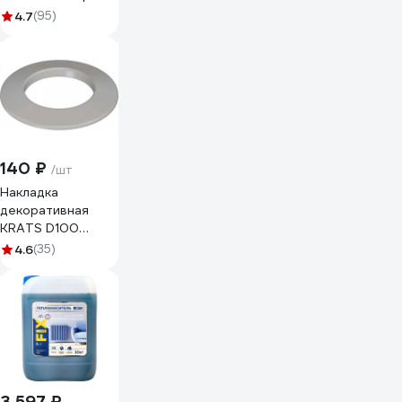
D100/180 1.25 м,
4.7
(95)
оцинкованная
сталь 0.5 мм
sandw1250D100/180
140 ₽
/шт
Накладка
декоративная
KRATS D100
(белая) ND-100
4.6
(35)
3 597 ₽