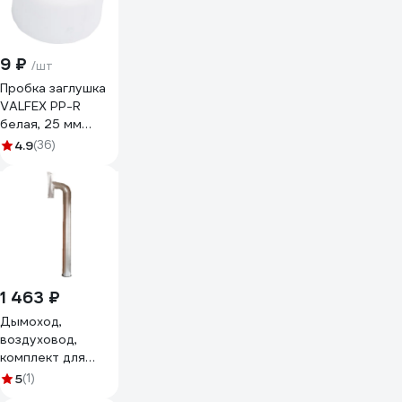
9 ₽
/шт
Пробка заглушка
VALFEX PP-R
белая, 25 мм
10162025 127-
4.9
(36)
0167
1 463 ₽
Дымоход,
воздуховод,
комплект для
газового котла
5
(1)
ООО Вентмаркет