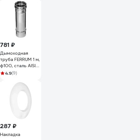
ф100 мм, аогв из
нержавеющей
стали aisi 430
Dum100nerz
781 ₽
Дымоходная
труба FERRUM 1 м,
ф100, сталь AISI
430, толщина
4.9
(9)
стали 0.5 мм
f1001
287 ₽
Накладка