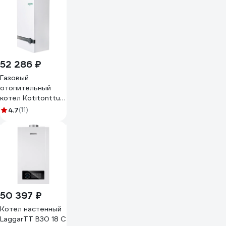
52 286 ₽
Газовый
отопительный
котел Kotitonttu
SUARI S15 DK 00-
4.7
(11)
00000325
50 397 ₽
Котел настенный
LaggarTT B30 18 C