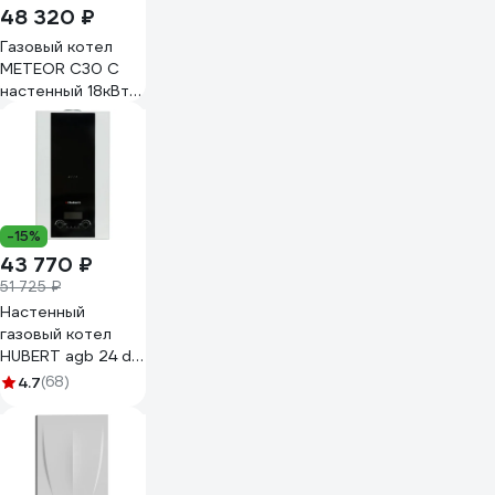
48 320 ₽
Газовый котел
METEOR С30 С
настенный 18кВт
10680202003
-15%
43 770 ₽
51 725 ₽
Настенный
газовый котел
HUBERT agb 24 dl
1925133
4.7
(68)