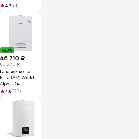
камера,
4.3
(81)
двухконтурный, 24
квт, коаксиальный
НС-1205510
-23%
46 710 ₽
60 500 ₽
Газовый котёл
KITURAMI World
Alpha-24
A21E220261
4.8
(172)