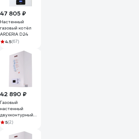
47 805 ₽
Настенный
газовый котёл
ARDERIA D24
4.5
(67)
42 890 ₽
Газовый
настенный
двухконтурный
котел Ресанта
5
(2)
ГК-16 74/9/2