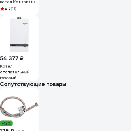
котел Kotitonttu
SUARI S17 DK 00-
4.7
(11)
00000327
54 377 ₽
Котел
отопительный
газовый
Сопутствующие товары
Kotitonttu SUARI
S14 DK 00-
00000324
-12%
125 ₽