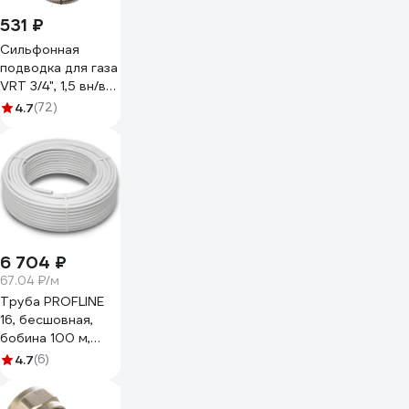
531 ₽
Сильфонная
подводка для газа
VRT 3/4", 1,5 вн/вн
201500 522264
4.7
(72)
6 704 ₽
67.04 ₽/м
Труба PROFLINE
16, бесшовная,
бобина 100 м,
металлопластик
4.7
(6)
УТ-00036285