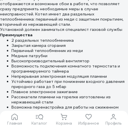
отображаются и возможные сбои в работе, что позволяет
сразу предпринять необходимые меры в случае
неисправностей. Котел имеет два раздельных
теплообменника: первичный из меди с защитным покрытием,
вторичный из нержавеющей стали.
Установкой должен заниматься специалист газовой службы
Преимущества
2 раздельных теплообменника
Закрытая камера сгорания
Первичный теплообменник из меди
Медные патрубки
Высокопроизводительный вентилятор
Возможность подключения комнатного термостата и
программируемого таймера
Непрерывная электронная модуляция пламени
Устойчиво работает при понижении входного давления
природного газа до 5 мбар
Плавное электронное зажигание
Рассекатели пламени на горелке изготовлены из
нержавеющей стали
Возможна перенастройка для работы на сжиженном
газе
Гидравлическая группа из композитных материалов
Турбинный датчик протока горячей воды (расходомер)
Главная
Каталог
Корзина
Избранное
Профиль
Энергосберегающий циркуляционный насос со