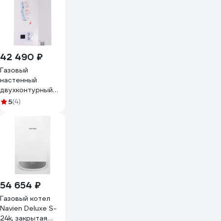
42 490 ₽
Газовый
настенный
двухконтурный
котел Ресанта
5
(4)
ГК-11 74/9/1
54 654 ₽
Газовый котел
Navien Deluxe S-
24k, закрытая