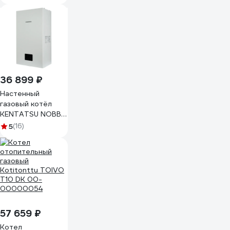
36 899 ₽
Настенный
газовый котёл
KENTATSU NOBBY
BASE (E)/(T) 24-
5
(16)
2CS
57 659 ₽
Котел