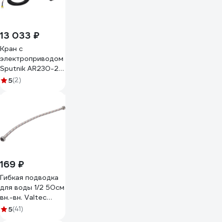
13 033 ₽
Кран с
электроприводом
Sputnik AR230-2-
S K2 DN20 Kvs4
5
(2)
169 ₽
Гибкая подводка
для воды 1/2 50см
вн.-вн. Valtec
VTf.001.IS.0404050
5
(41)