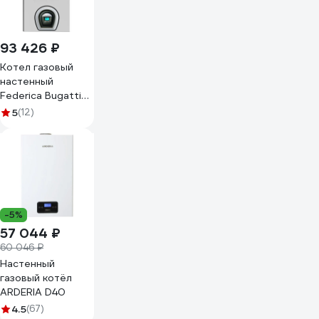
93 426 ₽
Котел газовый
настенный
Federica Bugatti
32 VARME 2-х
5
(12)
контурный с дисп
2049591 G32F1
-5%
57 044 ₽
60 046 ₽
Настенный
газовый котёл
ARDERIA D40
4.5
(67)