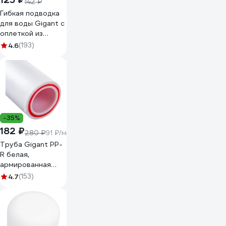
142 ₽
Гибкая подводка
для воды Gigant с
оплеткой из
нержавеющей
4.6
(193)
стали, 1/2"х60 см,
г/г P-60-GG
-35%
182 ₽
280 ₽
91 ₽/м
Труба Gigant PP-
R белая,
армированная
стекловолокном
4.7
(153)
SDR 6 (PN25)
25x4.2 мм, 2 м
GSG-8