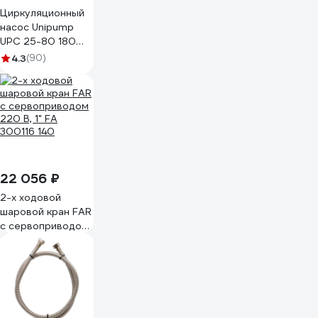
Циркуляционный
насос Unipump
UPС 25-80 180
93873
4.3
(90)
22 056 ₽
2-х ходовой
шаровой кран FAR
с сервоприводом
220 В, 1" FA
300116 140