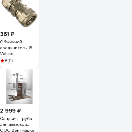
361 ₽
Обжимной
соединитель 16
Valtec
VTm.303.N.001616
5
(11)
2 999 ₽
Сэндвич-труба
для дымохода
ООО Вентмаркет