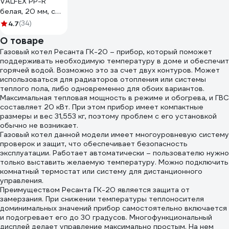
VALFEX PP-R
белая, 20 мм, с
муфтами
4.7
(34)
10170020 127-
О товаре
0503
Газовый котел Ресанта ГК-20 – прибор, который поможет
поддерживать необходимую температуру в доме и обеспечит
горячей водой. Возможно это за счет двух контуров. Может
использоваться для радиаторов отопления или системы
теплого пола, либо одновременно для обоих вариантов.
Максимальная тепловая мощность в режиме и обогрева, и ГВС
составляет 20 кВт. При этом прибор имеет компактные
размеры и вес 31,553 кг, поэтому проблем с его установкой
обычно не возникает.
Газовый котел данной модели имеет многоуровневую систему
проверок и защит, что обеспечивает безопасность
эксплуатации. Работает автоматически – пользователю нужно
только выставить желаемую температуру. Можно подключить
комнатный термостат или систему для дистанционного
управления.
Преимуществом Ресанта ГК-20 является защита от
замерзания. При снижении температуры теплоносителя
доминимальных значений прибор самостоятельно включается
и подогревает его до 30 градусов. Многофункциональный
дисплей делает управление максимально простым. На нем