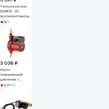
Теплоноситель
SANFIX -35
пропиленгликоль
с
5
(1)
карбоксилатными
присадками 10 кг,
49118
3 036 ₽
Насос
повышающий
давление с
автоматическим
3.7
(29)
включением JEMIX
мокрый ротор
WP-15/9-25
87560