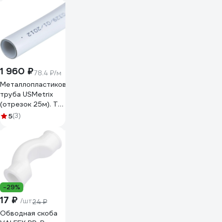
1 960 ₽
78.4 ₽/м
Металлопластиковая
труба USMetrix
(отрезок 25м). ТМ
для холодной и
5
(3)
горячей (до 95С)
воды. 16 мм
495/25
-29%
17 ₽
/шт
24 ₽
Обводная скоба