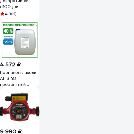
декоративная
d100 для
дымохода
4.9
(8)
VIVALDO
ШГ772368
4 572 ₽
Пропиленгликоль
APIS 40-
процентный
водный раствор,
20 кг RUQ-014-
0009
9 990 ₽