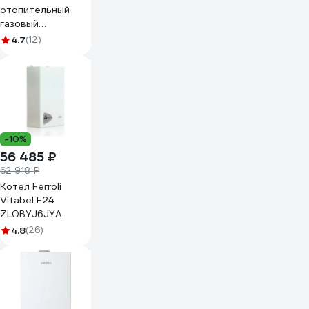
отопительный
газовый
Kotitonttu TOIVO
4.7
(12)
T10 DK 00-
00000054
-10%
56 485 ₽
62 918 ₽
Котел Ferroli
Vitabel F24
ZL0BYJ6JYA
4.8
(26)