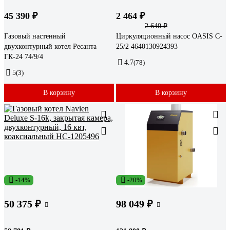
45 390 ₽
2 464 ₽
2 640 ₽
Газовый настенный
Циркуляционный насос OASIS C-
двухконтурный котел Ресанта
25/2 4640130924393
ГК-24 74/9/4
4.7
(78)
5
(3)
В корзину
В корзину
-14%
-20%
50 375 ₽
98 049 ₽