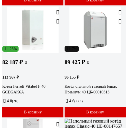
В корзину
В корзину
-28%
-7%
82 187 ₽
89 425 ₽
113 967 ₽
96 155 ₽
Котел Ferroli Vitabel F 40
Котёл стальной газовый lemax
GCDGAK6A
Премиум 40 ЦБ-00010313
4.8
(26)
4.6
(275)
В корзину
В корзину