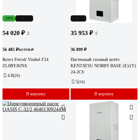
-10%
-14%
-3%
54 020 ₽
35 953 ₽
56 485 ₽
36 899 ₽
62 918 ₽
Котел Ferroli Vitabel F24
Настенный газовый котёл
ZL0BYJ6JYA
KENTATSU NOBBY BASE (E)/(T)
24-2CS
4.8
(26)
5
(16)
В корзину
В корзину