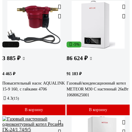
-13%
-5%
3 885 ₽
86 624 ₽
4 465 ₽
91 183 ₽
Повысительный насос AQUALINK
Газовый/конденсационный котел
15-9 160, с гайками 4706
METEOR М30 С настенный 26кВт
10680625001
4.3
(15)
В корзину
В корзину