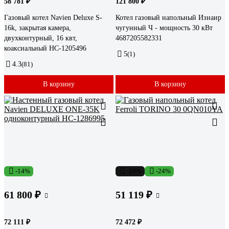
58 781 ₽
121 800 ₽
Газовый котел Navien Deluxe S-
Котел газовый напольный Изнаир
16k, закрытая камера,
чугунный Ч - мощность 30 кВт
двухконтурный, 16 квт,
4687205582331
коаксиальный НС-1205496
5
(1)
4.3
(81)
В корзину
В корзину
-14%
-29%
-24%
61 800 ₽
51 119 ₽
72 111 ₽
72 472 ₽