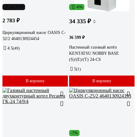
до -11%
-6%
2 783 ₽
34 335 ₽
Циркуляционный насос OASIS C-
36 599 ₽
32/2 4640130924454
Настенный газовый котёл
4.5
(49)
KENTATSU NOBBY BASE
(S)/(E)/(T) 24-CS
5
(1)
В корзину
В корзину
-7%