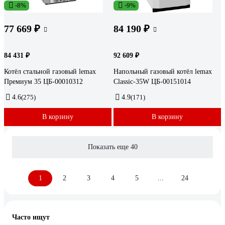
-8%
-9%
77 669 ₽
84 190 ₽
84 431 ₽
92 609 ₽
Котёл стальной газовый lemax
Напольный газовый котёл lemax
Премиум 35 ЦБ-00010312
Classic-35W ЦБ-00151014
4.6
(275)
4.9
(171)
В корзину
В корзину
Показать еще 40
1
2
3
4
5
...
24
Часто ищут