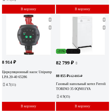
В корзину
В корзину
-21%
-27%
8 914 ₽
82 799 ₽
Циркуляционный насос Unipump
88 855 ₽
112 895 ₽
LPA 20-40 65286
Газовый напольный котел Ferroli
4.7
(11)
TORINO 35 0QN011YA
4.9
(35)
В корзину
В корзину