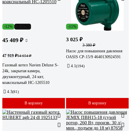
-12%
-17%
-11%
3 025 ₽
45 409 ₽
3 380 ₽
Насос для повышения давления
47 919 ₽
54 654 ₽
OASIS CP-15/9 4640130924591
Газовый котел Navien Deluxe S-
4.1
(194)
24k, закрытая камера,
двухконтурный, 24 квт,
коаксиальный НС-1205510
4.3
(81)
В корзину
В корзину