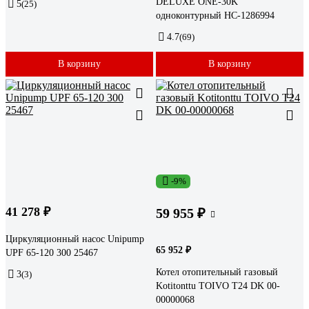
DELUXE ONE-30K
5
(25)
одноконтурный НС-1286994
4.7
(69)
В корзину
В корзину
-9%
41 278 ₽
59 955 ₽
Циркуляционный насос Unipump
65 952 ₽
UPF 65-120 300 25467
Котел отопительный газовый
3
(3)
Kotitonttu TOIVO T24 DK 00-
00000068