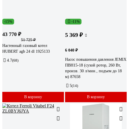
-15%
-11%
43 770 ₽
5 369 ₽
51 725 ₽
Настенный газовый котел
6 040 ₽
HUBERT agb 24 dl 1925133
Насос повышения давления JEMIX
4.7
(68)
ПВН15-18 (сухой ротор, 260 Вт,
произв. 30 л/мин., подъем до 18
м) 87658
5
(14)
В корзину
В корзину