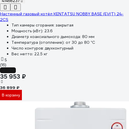
41468237
Настенный газовый котёл KENTATSU NOBBY BASE (E)/(T) 24-
2CS
Тип камеры сгорания:
закрытая
Мощность (кВт):
23.6
Диаметр коаксиального дымохода:
80 мм
Температура (отопление):
от 30 до 80 °С
Число контуров:
двухконтурный
Вес нетто:
22.5 кг
5
(16)
-3%
35 953 ₽
36 899 ₽
В корзину