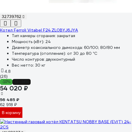
32739762
Котел Ferroli Vitabel F24 ZL0BYJ6JYA
Тип камеры сгорания:
закрытая
Мощность (кВт):
24
Диаметр коаксиального дымохода:
60/100; 80/80 мм
Температура (отопление):
от 30 до 80 °С
Число контуров:
двухконтурный
Вес нетто:
30 кг
4.8
(26)
-10%
-14%
54 020 ₽
56 485 ₽
62 918 ₽
В корзину