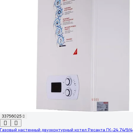
33756025
Газовый настенный двухконтурный котел Ресанта ГК-24 74/9/4