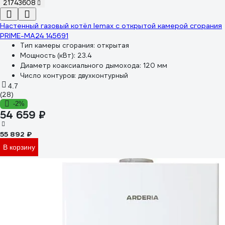
21743608
Настенный газовый котёл lemax с открытой камерой сгорания
PRIME-MA24 145691
Тип камеры сгорания:
открытая
Мощность (кВт):
23.4
Диаметр коаксиального дымохода:
120 мм
Число контуров:
двухконтурный
4.7
(28)
-2%
54 659 ₽
55 892 ₽
В корзину