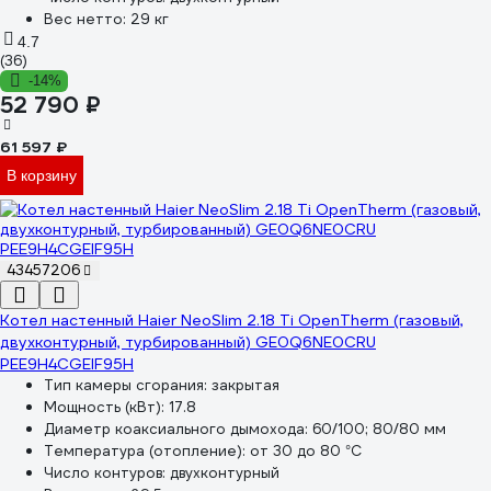
Вес нетто:
29 кг
4.7
(36)
-14%
52 790 ₽
61 597 ₽
В корзину
43457206
Котел настенный Haier NeoSlim 2.18 Ti OpenTherm (газовый,
двухконтурный, турбированный) GE0Q6NE0CRU
PEE9H4CGEIF95H
Тип камеры сгорания:
закрытая
Мощность (кВт):
17.8
Диаметр коаксиального дымохода:
60/100; 80/80 мм
Температура (отопление):
от 30 до 80 °С
Число контуров:
двухконтурный