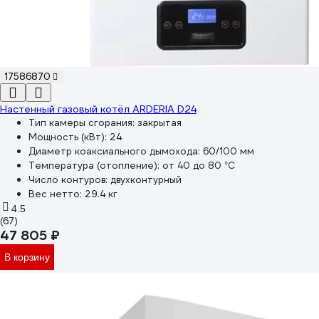
17586870
Настенный газовый котёл ARDERIA D24
Тип камеры сгорания:
закрытая
Мощность (кВт):
24
Диаметр коаксиального дымохода:
60/100 мм
Температура (отопление):
от 40 до 80 °С
Число контуров:
двухконтурный
Вес нетто:
29.4 кг
4.5
(67)
47 805 ₽
В корзину