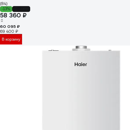
(84)
-13%
-16%
58 360 ₽
60 095 ₽
69 400 ₽
В корзину