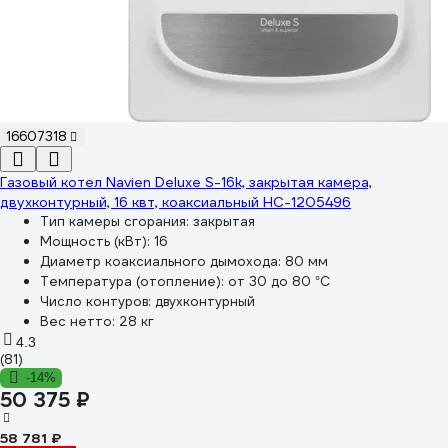
16607318
Газовый котел Navien Deluxe S-16k, закрытая камера,
двухконтурный, 16 квт, коаксиальный НС-1205496
Тип камеры сгорания:
закрытая
Мощность (кВт):
16
Диаметр коаксиального дымохода:
80 мм
Температура (отопление):
от 30 до 80 °С
Число контуров:
двухконтурный
Вес нетто:
28 кг
4.3
(81)
-14%
50 375 ₽
58 781 ₽