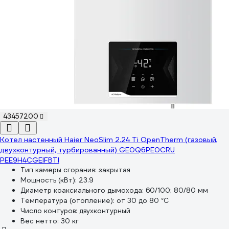
43457200
Котел настенный Haier NeoSlim 2.24 Ti OpenTherm (газовый,
двухконтурный, турбированный) GE0Q6PE0CRU
PEE9H4CGEIFBTI
Тип камеры сгорания:
закрытая
Мощность (кВт):
23.9
Диаметр коаксиального дымохода:
60/100; 80/80 мм
Температура (отопление):
от 30 до 80 °С
Число контуров:
двухконтурный
Вес нетто:
30 кг