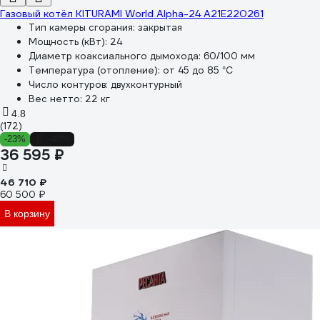
Газовый котёл KITURAMI World Alpha-24 A21E220261
Тип камеры сгорания:
закрытая
Мощность (кВт):
24
Диаметр коаксиального дымохода:
60/100 мм
Температура (отопление):
от 45 до 85 °С
Число контуров:
двухконтурный
Вес нетто:
22 кг
4.8
(172)
-23%
-40%
36 595 ₽
46 710 ₽
60 500 ₽
В корзину