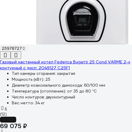
25978727
Газовый настенный котел Federica Bugatti 25 Cond VARME 2-х
контурный с дисп. 2049127 C25F1
Тип камеры сгорания:
закрытая
Мощность (кВт):
25
Диаметр коаксиального дымохода:
60/100 мм
Температура (отопление):
от 35 до 80 °С
Число контуров:
двухконтурный
Вес нетто:
34 кг
5
(12)
-6%
69 075 ₽