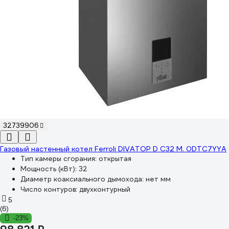
32739906
Газовый настенный котел Ferroli DIVATOP D C32 M. 0DTC7YYA
Тип камеры сгорания:
открытая
Мощность (кВт):
32
Диаметр коаксиального дымохода:
нет мм
Число контуров:
двухконтурный
5
(6)
-23%