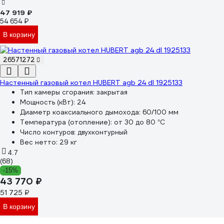
47 919 ₽
54 654 ₽
В корзину
26571272
Настенный газовый котел HUBERT agb 24 dl 1925133
Тип камеры сгорания:
закрытая
Мощность (кВт):
24
Диаметр коаксиального дымохода:
60/100 мм
Температура (отопление):
от 30 до 80 °С
Число контуров:
двухконтурный
Вес нетто:
29 кг
4.7
(68)
-15%
43 770 ₽
51 725 ₽
В корзину