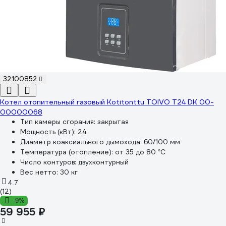
32100852
Котел отопительный газовый Kotitonttu TOIVO T24 DK 00-
00000068
Тип камеры сгорания:
закрытая
Мощность (кВт):
24
Диаметр коаксиального дымохода:
60/100 мм
Температура (отопление):
от 35 до 80 °С
Число контуров:
двухконтурный
Вес нетто:
30 кг
4.7
(12)
-9%
59 955 ₽