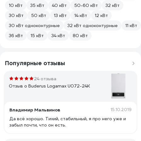
10 кВт
35 кВт
40 кВт
50-60 кВт
32 кВт
30 кВт
50 кВт
13 кВт
14 кВт
12 кВт
30 кВт одноконтурные
32 кВт одноконтурные
11 кВт
36 кВт
15 кВт
34 кВт
80 кВт
Популярные отзывы
24 отзыва
Отзыв о Buderus Logamax U072-24K
Владимир Мальвинов
15.10.2019
Да всё хорошо. Тихий, стабильный, я про него уже и
забыл почти, что он есть.