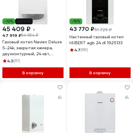
-12%
-17%
-15%
45 409 ₽
43 770 ₽
51 725 ₽
47 919 ₽
54 654 ₽
Настенный газовый котел
Газовый котел Navien Deluxe
HUBERT agb 24 dl 1925133
S-24k, закрытая камера,
4.7
(68)
двухконтурный, 24 квт,
коаксиальный НС-1205510
4.3
(81)
В корзину
В корзину