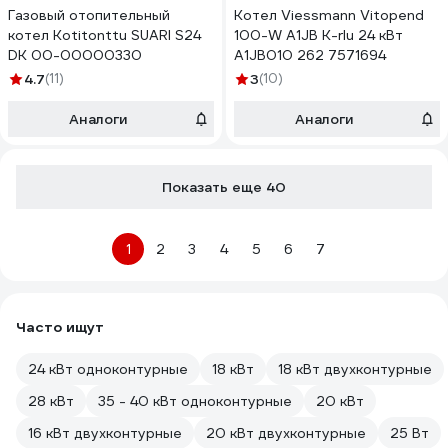
Газовый отопительный
Котел Viessmann Vitopend
котел Kotitonttu SUARI S24
100-W A1JB K-rlu 24 кВт
DK 00-00000330
A1JB010 262 7571694
4.7
(11)
3
(10)
Аналоги
Аналоги
Показать еще 40
1
2
3
4
5
6
7
Часто ищут
24 кВт одноконтурные
18 кВт
18 кВт двухконтурные
28 кВт
35 - 40 кВт одноконтурные
20 кВт
16 кВт двухконтурные
20 кВт двухконтурные
25 Вт