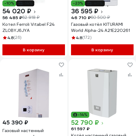
-10%
-14%
-23%
-40%
54 020 ₽
36 595 ₽
56 485 ₽
46 710 ₽
62 918 ₽
60 500 ₽
Котел Ferroli Vitabel F24
Газовый котёл KITURAMI
ZL0BYJ6JYA
World Alpha-24 A21E220261
4.8
(26)
4.8
(172)
В корзину
В корзину
-14%
52 790 ₽
45 390 ₽
61 597 ₽
Газовый настенный
Котёл настенный газовый