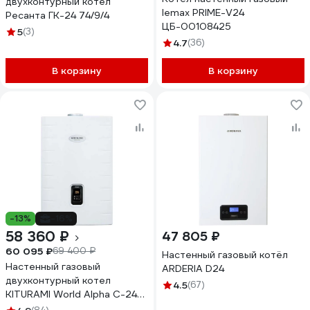
двухконтурный котел
lemax PRIME-V24
Ресанта ГК-24 74/9/4
ЦБ-00108425
5
(3)
4.7
(36)
В корзину
В корзину
-13%
-16%
58 360 ₽
47 805 ₽
60 095 ₽
69 400 ₽
Настенный газовый котёл
Настенный газовый
ARDERIA D24
двухконтурный котел
4.5
(67)
KITURAMI World Alpha C-24
A21E220271