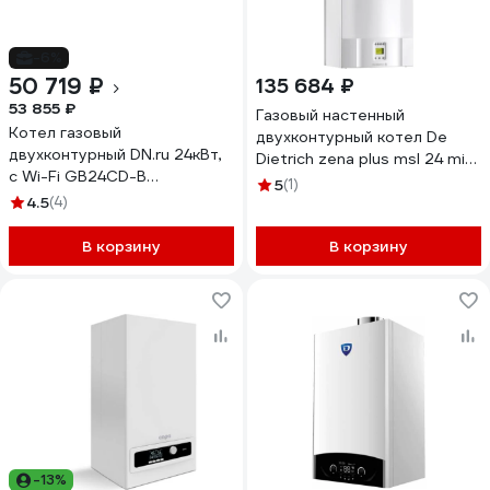
-6%
50 719 ₽
135 684 ₽
53 855 ₽
Газовый настенный
Котел газовый
двухконтурный котел De
двухконтурный DN.ru 24кВт,
Dietrich zena plus msl 24 mi
с Wi-Fi GB24CD-B
ff 24 квт, с закрытой
5
(1)
настенный, черный D380-
4.5
(4)
камерой сгорания 7116249
00004
В корзину
В корзину
-13%