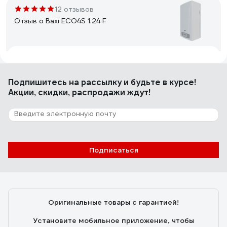
12 отзывов
Отзыв о Baxi ECO4S 1.24 F
Pavel Alexeev
17.09.2018
Все хорошо
Подпишитесь
на рассылку
и будьте в курсе!
Акции, скидки, распродажи ждут!
51 отзыв
Отзыв о Baxi ECO Four 24 F
Подписаться
Имя скрыто
27.10.2016
Надежный, неприхотливый котел. Купил в 2014 году,
поставил сам, перевел на сжиженный газ (замена
форсунок). С тех пор в него и не лез (практически).
Оригинальные товары с гарантией!
Установите мобильное приложение, чтобы