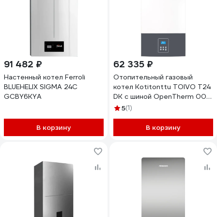
91 482 ₽
62 335 ₽
Настенный котел Ferroli
Отопительный газовый
BLUEHELIX SIGMA 24C
котел Kotitonttu TOIVO T24
GCBY6KYA
DK с шиной OpenTherm 00-
00000616
5
(1)
В корзину
В корзину