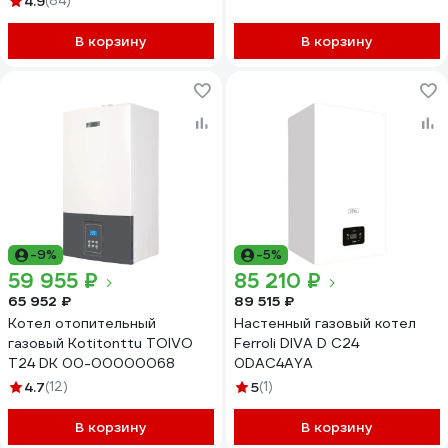
4.9
(84)
В корзину
В корзину
-9%
-5%
59 955 ₽
85 210 ₽
65 952 ₽
89 515 ₽
Котел отопительный
Настенный газовый котел
газовый Kotitonttu TOIVO
Ferroli DIVA D C24
T24 DK 00-00000068
0DAC4AYA
4.7
(12)
5
(1)
В корзину
В корзину