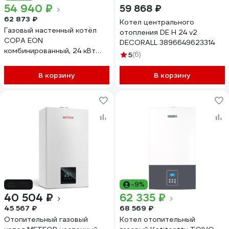
54 940 ₽
59 868 ₽
62 873 ₽
Котел центрального
Газовый настенный котёл
отопления DE Н 24 v2
COPA EON
DECORALL 3896649623314
комбинированный, 24 кВт
5
(6)
8010031
В корзину
В корзину
-11%
-9%
40 504 ₽
62 335 ₽
45 567 ₽
68 569 ₽
Отопительный газовый
Котел отопительный