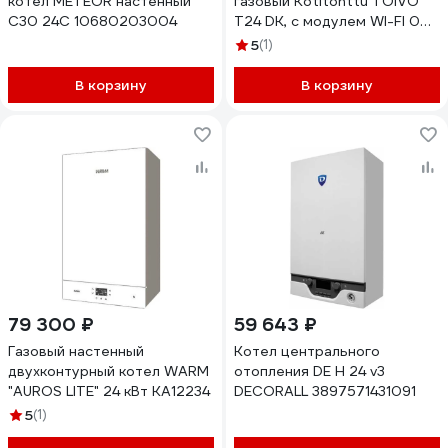
котел METEOR настенный
газовый Kotitonttu TOIVO
C30 24C 10680203004
T24 DK, с модулем WI-FI 00-
00000663
5
(1)
В корзину
В корзину
79 300 ₽
59 643 ₽
Газовый настенный
Котел центрального
двухконтурный котел WARM
отопления DE Н 24 v3
"AUROS LITE" 24 кВт KA12234
DECORALL 3897571431091
5
(1)