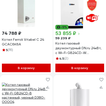
-9%
53 855 ₽
74 788 ₽
59 239 ₽
Котел Ferroli Vitabel C 24
Котел газовый
GCAC6K6A
двухконтурный DN.ru 24кВт,
5
(16)
с Wi-Fi GB24CD-W
настенный, белый D380-
4.5
(2)
00003
В корзину
В корзину