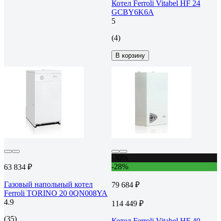
Котел Ferroli Vitabel HF 24
GCBY6K6A
5
(4)
В корзину
-30%
-28%
63 834 ₽
Газовый напольный котел
79 684 ₽
Ferroli TORINO 20 0QN008YA
4.9
114 449 ₽
(35)
Котел Ferroli Vitabel HF 40