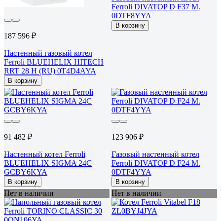
Ferroli DIVATOP D F37 M.
0DTF8YYA
В корзину
187 596 ₽
Настенный газовый котел
Ferroli BLUEHELIX HITECH
RRT 28 H (RU) 0T4D4AYA
В корзину
91 482 ₽
123 906 ₽
Настенный котел Ferroli
Газовый настенный котел
BLUEHELIX SIGMA 24C
Ferroli DIVATOP D F24 M.
GCBY6KYA
0DTF4YYA
В корзину
В корзину
Нет в наличии
Нет в наличии