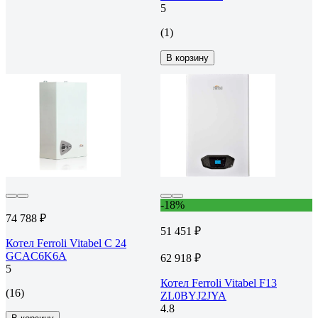
5
(1)
В корзину
-18%
74 788 ₽
51 451 ₽
Котел Ferroli Vitabel C 24
GCAC6K6A
62 918 ₽
5
Котел Ferroli Vitabel F13
(16)
ZL0BYJ2JYA
4.8