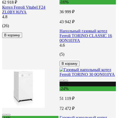
-16%
62 918 ₽
Котел Ferroli Vitabel F24
36 999 ₽
ZL0BYJ6JYA
4.8
43 942 ₽
(26)
Напольный газовый котел
В корзину
Ferroli TORINO CLASSIC 16
0QN103YA
4.6
(5)
В корзину
-29%
-24%
51 119 ₽
72 472 ₽
Газовый напольный котел