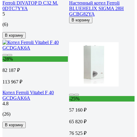
Ferroli DIVATOP D C32 M.
Настенный котел Ferroli
0DTC7YYA
BLUEHELIX SIGMA 28H
5
GCBG82YA
В корзину
(6)
В корзину
-28%
82 187 ₽
113 967 ₽
Котел Ferroli Vitabel F 40
GCDGAK6A
-25%
4.8
57 160 ₽
(26)
65 820 ₽
В корзину
76 525 ₽