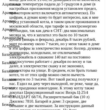
так как температура падала до 5 градусов в доме (в
Апрелевка
настройках приложения модуля установлен предел,
Арамиль
при котором котел включается автоматически). По
цифрам, я думаю кому-то будет интересно, как и мне
Арзамас
перед установкой котла, в таком цикле проживания в
московской области, при тарифе за электроэнергию
Армавир
без скидки, так как дача в СНТ: два максимальных
месяца за, что я заплатил это было по 10 тысяч
Архангельск
рублей (январь и февраль), декабрь 8 тысяч рублей,
март по-моему около 7 тысяч, но у меня также в доме
Астрахань
в эти цифры за электричество вошли: боллер, духовка
телевизоры, холодильни, не отключаемый
Балабаново
электрокабель в скважине 140 ват на постоянно
круглосуточно работает с декабря по весну и так
Балаково
далее, в электричестве скажу я не экономил,
прожекторы на улице. В среднем, если брать только
Балашиха
котел, то от этих цифр можно смело вычесть
минимум по 3 тысячи. Вот такой расход получился у
Балашов
нас. Ездил на дачу через выходной, не реже, чаще да,
Барнаул
и все праздники новогодние. К этому котлу также
докупал Циркуляционный насос Вихрь Ц-25/4
Батайск
СТАНДАРТ 68/7/6, Расширительный бак (10 л)
Джилекс 7810. Батарей в доме: 3 средние, две
Бежецк
большие и две маленькие. За инструкцию данный