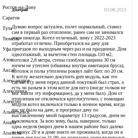
Ростов-на-Дону
03.08.2023
Дмитрий
Саратов
Думаю вопрос актуален, полет нормальный, ставил
Тула
сам в первый раз отопление, ранее сам не занимался
этим никогда. Котел отличный, зиму с 2022-2023
Тюмень
отработал отлично. Приобретался на дачу для
приездов по выходным через раз и на праздники. Дом
Уфа
одноэтажный, за вычетом стен площадь 110 м2,
Азов
потолки 2,8 метра, стены газоблок ширина 30 см
ничем не утеплен (обшивка внутри имитация бруса),
Аксай
потолок и полы утеплены роквул лайт батс по 20 см.
К котлу желательно докупить gsm модуль, как это
Александров
сделал я (у меня перед данной покупкой был страх, а
есть ли разъем в этом котле для него (нигде толком не
Алексеевка
мог найти эту информацию), да у меня был). Дом от
отопления не отключался круглосуточно, с помощью
Алексин
модуля котел включался только в ночное время, когда
нас не было на даче, и прогревал дачу по
Альметьевск
выставленному мной параметру 13 градусов, днем не
выключался. За всю зиму, была, наверное, только
Анапа
одна неделя (мороз днем в нашем районе был далеко
за минус 20 и в доме никто не проживал), когда он в
Апатиты
конце дня после 21-00, не дожидаясь ночи включался,