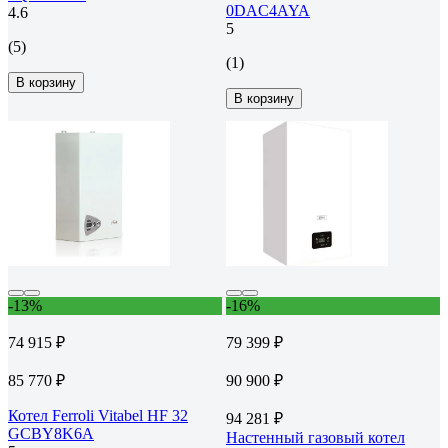
0DAC4AYA
4.6
5
(5)
(1)
В корзину
В корзину
-13%
-16%
74 915 ₽
79 399 ₽
85 770 ₽
90 900 ₽
Котел Ferroli Vitabel HF 32
94 281 ₽
GCBY8K6A
Настенный газовый котел