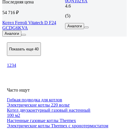
0QN102YA
Последняя цена
4.6
54 716 ₽
(5)
Котел Ferroli Vitatech D F24
Аналоги
GCDG6KVA
Аналоги
Показать еще 40
1
2
3
4
Часто ищут
Гибкая подводка для котлов
Электрические котлы 220 вольт
Котел двухконтурный газовый настенный
100 м2
Настенные газовые котлы Thermex
Электрические котлы Thermex с хронотермостатом