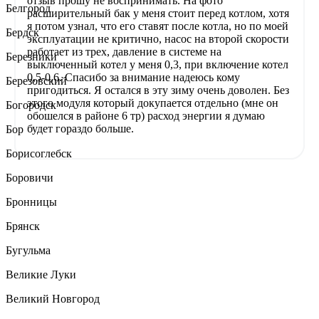
отзыв прошу не воспринимать. На фото
Белгород
расширительный бак у меня стоит перед котлом, хотя
я потом узнал, что его ставят после котла, но по моей
Бердск
эксплуатации не критично, насос на второй скорости
работает из трех, давление в системе на
Березники
выключенный котел у меня 0,3, при включение котел
0,5-0,6. Спасибо за внимание надеюсь кому
Березовский
пригодиться. Я остался в эту зиму очень доволен. Без
этого модуля который докупается отдельно (мне он
Богородск
обошелся в районе 6 тр) расход энергии я думаю
будет гораздо больше.
Бор
Борисоглебск
Боровичи
Бронницы
Брянск
Бугульма
Великие Луки
Великий Новгород