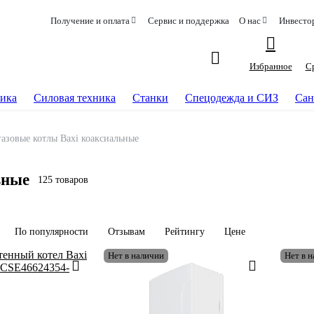
Получение и оплата
Сервис и поддержка
О нас
Инвесто
Избранное
С
ика
Силовая техника
Станки
Спецодежда и СИЗ
Сан
азовые котлы Baxi коаксиальные
ьные
125 товаров
По популярности
Отзывам
Рейтингу
Цене
Нет в наличии
Нет в 