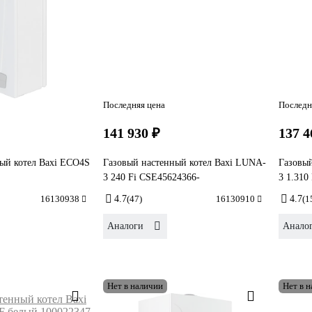
Последняя цена
Последн
141 930 ₽
137 4
ый котел Baxi ECO4S
Газовый настенный котел Baxi LUNA-
Газовы
3 240 Fi CSE45624366-
3 1.310
16130938
4.7
(47)
16130910
4.7
(1
Аналоги
Анало
Нет в наличии
Нет в 