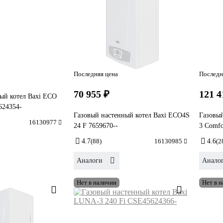
Последняя цена
Последн
70 955 ₽
121 4
ый котел Baxi ECO
624354-
Газовый настенный котел Baxi ECO4S
Газовы
16130977
24 F 7659670--
3 Comfo
4.7
(88)
16130985
4.6
(2
Аналоги
Анало
Нет в наличии
Нет в 