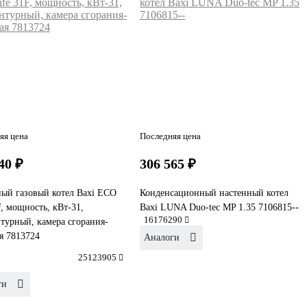
яя цена
Последняя цена
40 ₽
306 565 ₽
ый газовый котел Baxi ECO
Конденсационный настенный котел
F, мощность, кВт-31,
Baxi LUNA Duo-tec MP 1.35 7106815--
16176290
турный, камера сгорания-
я 7813724
Аналоги
25123905
ги