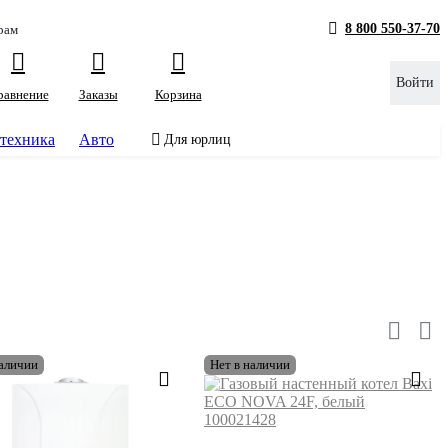
8 800 550-37-70
рам
Войти
равнение
Заказы
Корзина
техника
Авто
Для юрлиц
наличии
Нет в наличии