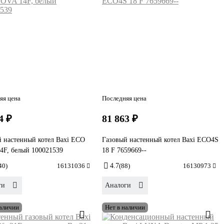
яя цена
Последняя цена
4 ₽
81 863 ₽
 настенный котел Baxi ECO
Газовый настенный котел Baxi ECO4S
4F, белый 100021539
18 F 7659669--
40)
16131036
4.7
(88)
16130973
ги
Аналоги
наличии
Нет в наличии