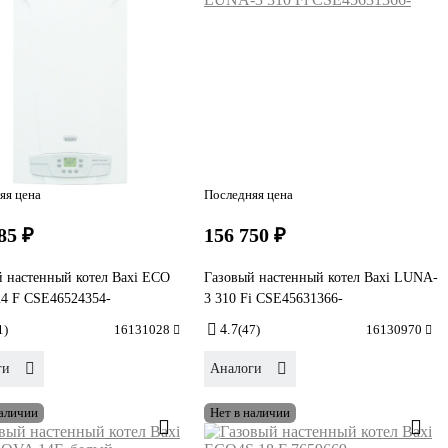
яя цена
Последняя цена
85 ₽
156 750 ₽
 настенный котел Baxi ECO
Газовый настенный котел Baxi LUNA-
24 F CSE46524354-
3 310 Fi CSE45631366-
1)
16131028
4.7
(47)
16130970
ги
Аналоги
наличии
Нет в наличии