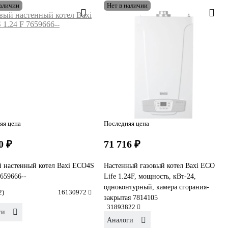
наличии
Нет в наличии
яя цена
Последняя цена
0 ₽
71 716 ₽
 настенный котел Baxi ECO4S
Настенный газовый котел Baxi ECO
7659666--
Life 1.24F, мощность, кВт-24,
одноконтурный, камера сгорания-
2)
16130972
закрытая 7814105
31893822
ги
Аналоги