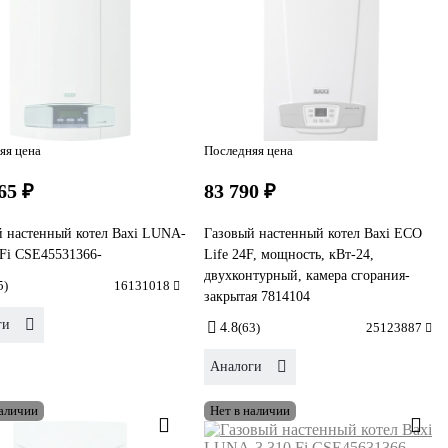
яя цена
Последняя цена
65 ₽
83 790 ₽
й настенный котел Baxi LUNA-
Газовый настенный котел Baxi ECO
 Fi CSE45531366-
Life 24F, мощность, кВт-24,
двухконтурный, камера сгорания-
5)
16131018
закрытая 7814104
ги
4.8
(63)
25123887
Аналоги
наличии
Нет в наличии