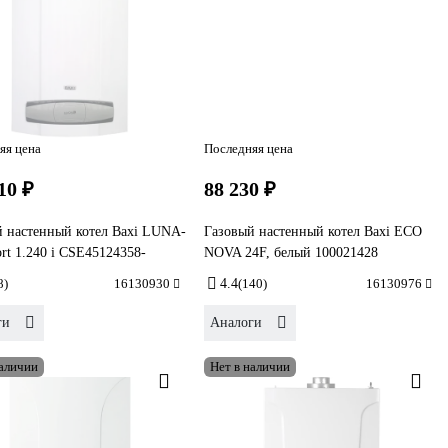
яя цена
Последняя цена
10 ₽
88 230 ₽
й настенный котел Baxi LUNA-
Газовый настенный котел Baxi ECO
rt 1.240 i CSE45124358-
NOVA 24F, белый 100021428
8)
16130930
4.4
(140)
16130976
ги
Аналоги
наличии
Нет в наличии