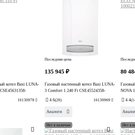
Последняя цена
Последн
135 945 ₽
80 48
ый котел Baxi LUNA-
Газовый настенный котел Baxi LUNA-
Газовый
i CSE45631358-
3 Comfort 1.240 Fi CSE45524358-
NOVA 1
16130978
4.6
(28)
16130969
4.4
(1
Аналоги
Анало
Нет в наличии
Нет в 