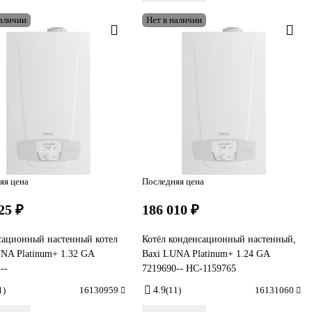
наличии
Нет в наличии
яя цена
Последняя цена
25 ₽
186 010 ₽
сационный настенный котел
Котёл конденсационный настенный,
NA Platinum+ 1.32 GA
Baxi LUNA Platinum+ 1.24 GA
--
7219690-- НС-1159765
1)
16130959
4.9
(11)
16131060