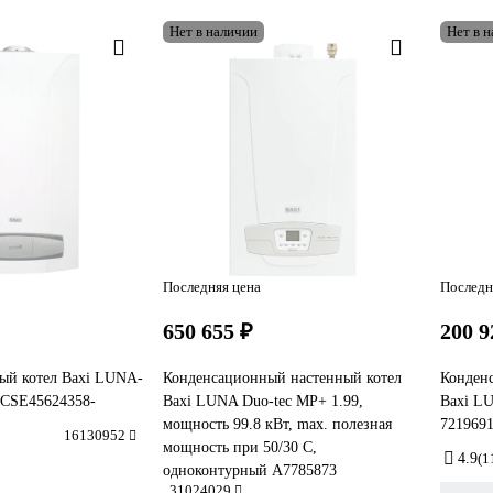
Нет в наличии
Нет в 
Последняя цена
Последн
650 655 ₽
200 9
ый котел Baxi LUNA-
Конденсационный настенный котел
Конден
i CSE45624358-
Baxi LUNA Duo-tec MP+ 1.99,
Baxi LU
мощность 99.8 кВт, max. полезная
7219691
16130952
мощность при 50/30 С,
4.9
(1
одноконтурный A7785873
31024029