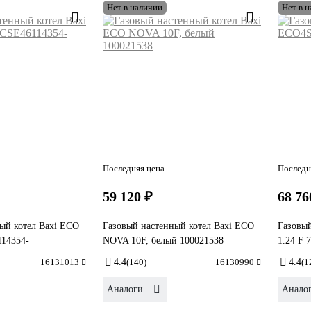
Нет в наличии
Нет в 
Последняя цена
Последн
59 120 ₽
68 76
ый котел Baxi ECO
Газовый настенный котел Baxi ECO
Газовый
114354-
NOVA 10F, белый 100021538
1.24 F 
16131013
4.4
(140)
16130990
4.4
(1
Аналоги
Анало