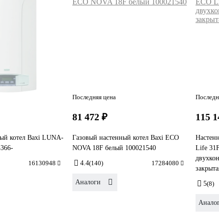
Последняя цена
Последн
81 472 ₽
115 1
ый котел Baxi LUNA-
Газовый настенный котел Baxi ECO
Настенн
4366-
NOVA 18F белый 100021540
Life 31
двухкон
16130948
4.4
(140)
17284080
закрыта
Аналоги
5
(8)
Анало