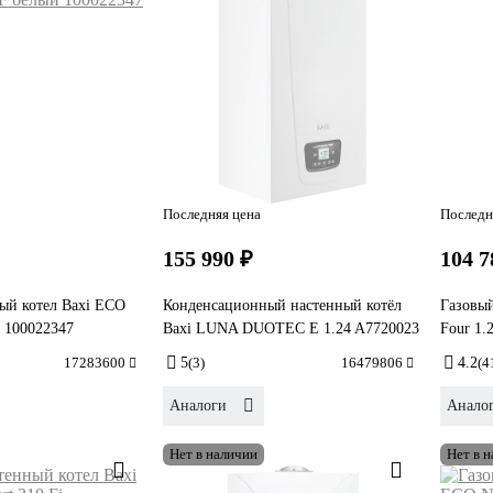
Последняя цена
Последн
155 990 ₽
104 7
ый котел Baxi ECO
Конденсационный настенный котёл
Газовый
 100022347
Baxi LUNA DUOTEC E 1.24 A7720023
Four 1.
17283600
5
(3)
16479806
4.2
(4
Аналоги
Анало
Нет в наличии
Нет в 