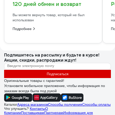
120 дней обмен и возврат
Р
Вы можете вернуть товар, который не был
Ус
использован
на
Подробнее
П
Подпишитесь
на рассылку
и будьте в курсе!
Акции, скидки, распродажи ждут!
Подписаться
Оригинальные товары с гарантией!
Установите мобильное приложение, чтобы информация по
заказам всегда была под рукой
Каталог
Адреса магазинов
Способы получения
Способы оплаты
Что улучшить?
Контакты
О
Компании
Поставщикам
Партнерам
Информация для