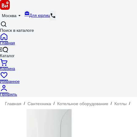
Для юрлиц
Москва
Поиск в каталоге
Главная
Каталог
Корзина
Избранное
Профиль
Главная
/
Сантехника
/
Котельное оборудование
/
Котлы
/
Г