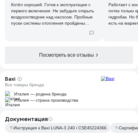
Котёл хороший. Готов к эксплуатации с
Работает с ко
первого включения. Не забудьте открыть
потек только 
воздухоотводчик над насосом. Пробные
гидробак. Но б
пуски системы отопления пройдены
есть на марке
успешно. Нюанс в недостатках.
нет.
Посмотреть все отзывы
Baxi
Все товары бренда
Италия — родина бренда
Италия — страна производства
Документация
Инструкция к Baxi LUNA-3 240 i CSE45224366
Сертифи