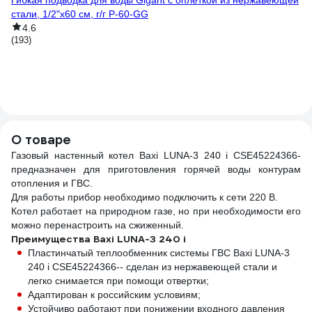
Гибкая подводка для воды Gigant с оплеткой из нержавеющей
стали, 1/2"х60 см, г/г P-60-GG
4.6
6
(193)
67
Тр
ме
(6)
О товаре
Газовый настенный котел Baxi LUNA-3 240 i CSE45224366-
предназначен для приготовления горячей воды контурам
отопления и ГВС.
Для работы прибор необходимо подключить к сети 220 В.
Котел работает на природном газе, но при необходимости его
можно перенастроить на сжиженный.
Преимущества Baxi LUNA-3 240 i
Пластинчатый теплообменник системы ГВС Baxi LUNA-3
240 i CSE45224366-- сделан из нержавеющей стали и
легко снимается при помощи отвертки;
Адаптирован к российским условиям;
Устойчиво работают при понижении входного давления