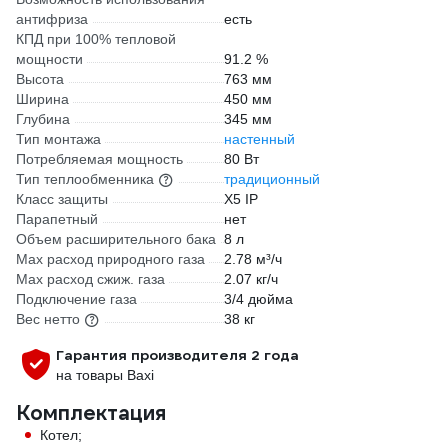
антифриза
есть
КПД при 100% тепловой
мощности
91.2 %
Высота
763 мм
Ширина
450 мм
Глубина
345 мм
Тип монтажа
настенный
Потребляемая мощность
80 Вт
Тип теплообменника
традиционный
Класс защиты
X5 IP
Парапетный
нет
Объем расширительного бака
8 л
Max расход природного газа
2.78 м³/ч
Max расход сжиж. газа
2.07 кг/ч
Подключение газа
3/4 дюйма
Вес нетто
38 кг
Гарантия производителя 2 года
на товары Baxi
Комплектация
Котел;