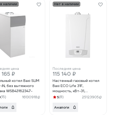
 в наличии
Нет в наличии
едняя цена
Последняя цена
 165 ₽
115 140 ₽
льный котел Baxi SLIM
Настенный газовый котел
0 iN, без вытяжного
Baxi ECO Life 31F,
ака WSB43162347-
мощность, кВт-31,
двухконтурный, камера
9
(15)
5
(8)
16130918
25123905
сгорания-закрытая 7813724
логи
Аналоги