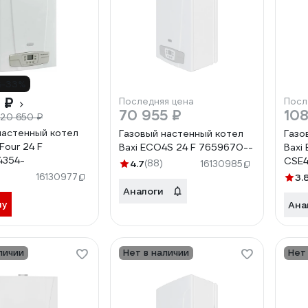
-33%
 ₽
Последняя цена
Посл
70 955 ₽
108
120 650 ₽
настенный котел
Газовый настенный котел
Газо
Four 24 F
Baxi ECO4S 24 F 7659670--
Baxi
4354-
CSE4
4.7
(88)
16130985
16130977
3.
Аналоги
ну
Ана
личии
Нет в наличии
Нет