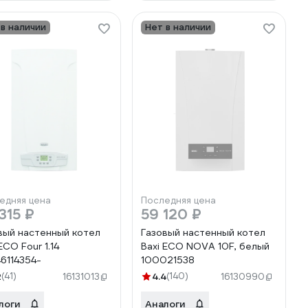
 в наличии
Нет в наличии
едняя цена
Последняя цена
315 ₽
59 120 ₽
вый настенный котел
Газовый настенный котел
ECO Four 1.14
Baxi ECO NOVA 10F, белый
6114354-
100021538
2
(41)
4.4
(140)
16131013
16130990
логи
Аналоги