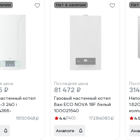
личии
Нет в наличии
Нет
я цена
Последняя цена
Посл
5 ₽
81 472 ₽
314
настенный котел
Газовый настенный котел
Напо
-3 240 i
Baxi ECO NOVA 18F белый
1.62
4366-
100021540
колп
4.4
(140)
4.
16130948
17284080
Аналоги
Ана