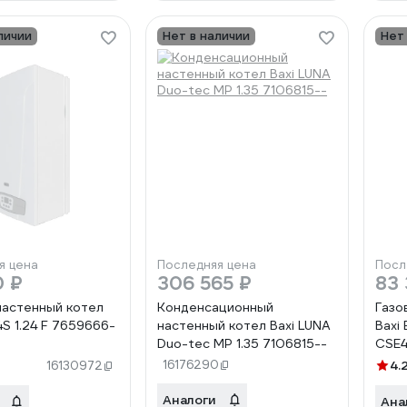
личии
Нет в наличии
Нет
я цена
Последняя цена
Посл
0 ₽
306 565 ₽
83 
настенный котел
Конденсационный
Газо
4S 1.24 F 7659666-
настенный котел Baxi LUNA
Baxi 
Duo-tec MP 1.35 7106815--
CSE4
16176290
4.
16130972
Аналоги
Ана