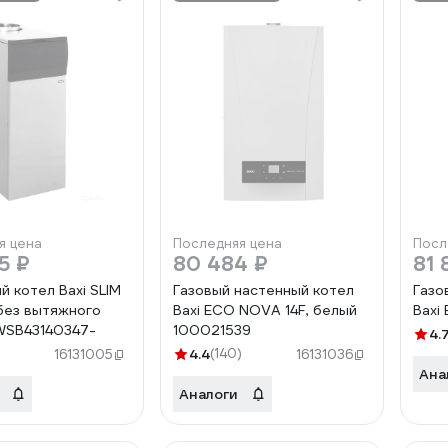
я цена
Последняя цена
Посл
5 ₽
80 484 ₽
81 
й котел Baxi SLIM
Газовый настенный котел
Газо
 без вытяжного
Baxi ECO NOVA 14F, белый
Baxi
WSB43140347-
100021539
4.
4.4
(140)
16131005
16131036
Ана
Аналоги