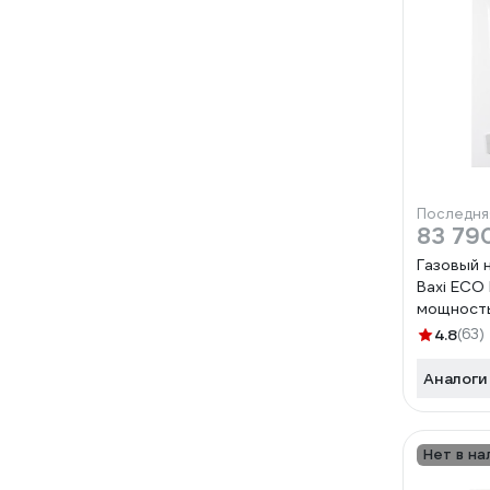
Последня
83 79
Газовый 
Baxi ECO 
мощность
двухконт
4.8
(63)
сгорания
Аналоги
Нет в на