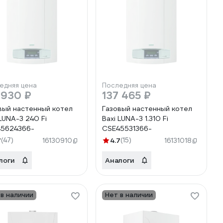
едняя цена
Последняя цена
 930 ₽
137 465 ₽
вый настенный котел
Газовый настенный котел
 LUNA-3 240 Fi
Baxi LUNA-3 1.310 Fi
5624366-
CSE45531366-
7
(47)
4.7
(15)
16130910
16131018
логи
Аналоги
 в наличии
Нет в наличии