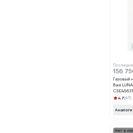
Последня
156 75
Газовый 
Baxi LUNA
CSE45631
4.7
(47)
Аналоги
Нет в на