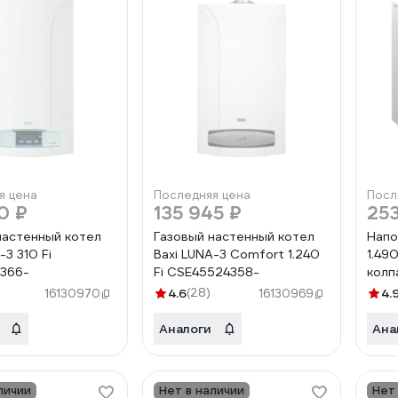
я цена
Последняя цена
Посл
0 ₽
135 945 ₽
253
настенный котел
Газовый настенный котел
Напо
-3 310 Fi
Baxi LUNA-3 Comfort 1.240
1.49
366-
Fi CSE45524358-
колп
4.6
(28)
4.
16130970
16130969
Аналоги
Ана
личии
Нет в наличии
Нет