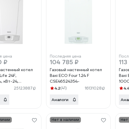
я цена
Последняя цена
Посл
0 ₽
104 785 ₽
113
настенный котел
Газовый настенный котел
Газо
Life 24F,
Baxi ECO Four 1.24 F
Baxi
, кВт-24,
CSE46524354-
100
урный, камера
4.2
(41)
4.
25123887
16131028
-закрытая 7814104
Аналоги
Ана
личии
Нет в наличии
Нет