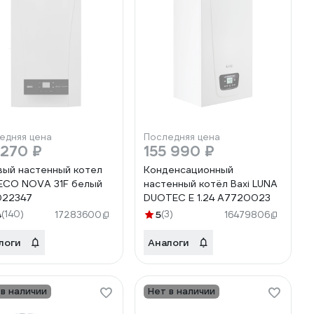
едняя цена
Последняя цена
 270 ₽
155 990 ₽
вый настенный котел
Конденсационный
 ECO NOVA 31F белый
настенный котёл Baxi LUNA
022347
DUOTEC E 1.24 A7720023
4
(140)
5
(3)
17283600
16479806
логи
Аналоги
 в наличии
Нет в наличии