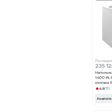
Последня
235 12
Напольны
1.400 iN,
колпака 
4.9
(15)
Аналоги