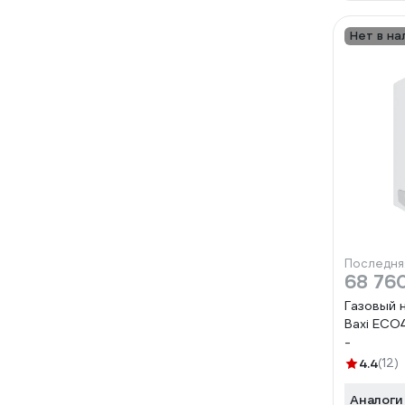
Нет в на
Последня
68 76
Газовый 
Baxi ECO
-
4.4
(12)
Аналоги