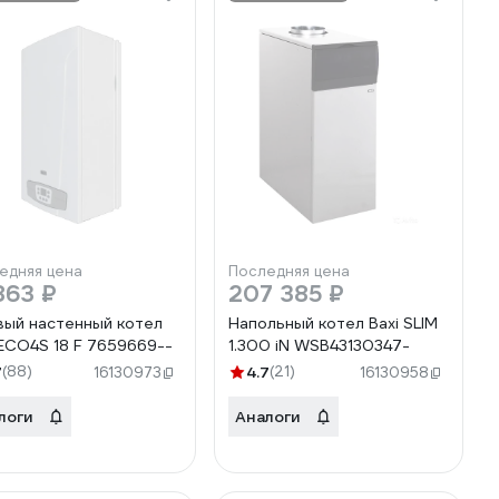
едняя цена
Последняя цена
863 ₽
207 385 ₽
вый настенный котел
Напольный котел Baxi SLIM
 ECO4S 18 F 7659669--
1.300 iN WSB43130347-
7
(88)
4.7
(21)
16130973
16130958
логи
Аналоги