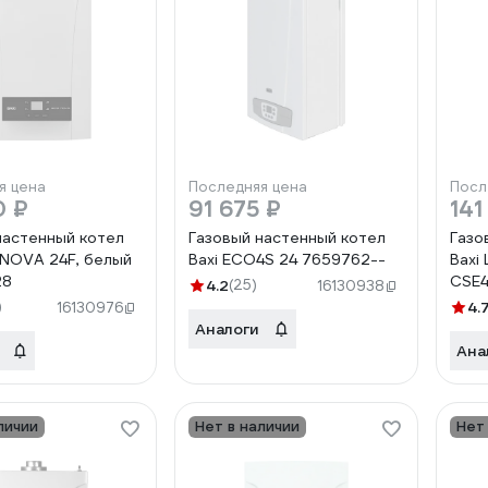
я цена
Последняя цена
Посл
0 ₽
91 675 ₽
141
настенный котел
Газовый настенный котел
Газо
 NOVA 24F, белый
Baxi ECO4S 24 7659762--
Baxi
28
CSE4
4.2
(25)
16130938
)
4.
16130976
Аналоги
Ана
личии
Нет в наличии
Нет