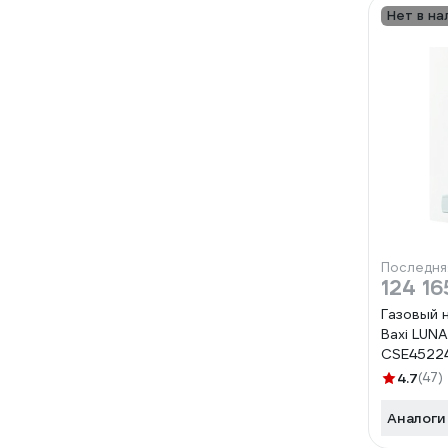
Нет в на
Последня
124 16
Газовый 
Baxi LUNA
CSE4522
4.7
(47)
Аналоги