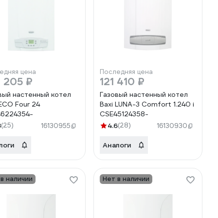
едняя цена
Последняя цена
 205 ₽
121 410 ₽
вый настенный котел
Газовый настенный котел
 ECO Four 24
Baxi LUNA-3 Comfort 1.240 i
6224354-
CSE45124358-
8
(25)
4.6
(28)
16130955
16130930
логи
Аналоги
 в наличии
Нет в наличии