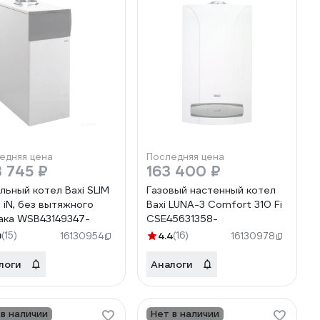
едняя цена
Последняя цена
 745 ₽
163 400 ₽
льный котел Baxi SLIM
Газовый настенный котел
0 iN, без вытяжного
Baxi LUNA-3 Comfort 310 Fi
ака WSB43149347-
CSE45631358-
9
(15)
4.4
(16)
16130954
16130978
логи
Аналоги
 в наличии
Нет в наличии