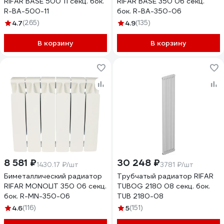
RIFAR BASE 500 11 секц. бок.
RIFAR BASE 350 06 секц.
R-BA-500-11
бок. R-BA-350-06
4.7
(265)
4.9
(135)
В корзину
В корзину
8 581 ₽
30 248 ₽
1430.17 ₽/шт
3781 ₽/шт
Биметаллический радиатор
Трубчатый радиатор RIFAR
RIFAR MONOLIT 350 06 секц.
TUBOG 2180 08 секц. бок.
бок. R-MN-350-06
TUB 2180-08
4.6
(116)
5
(151)