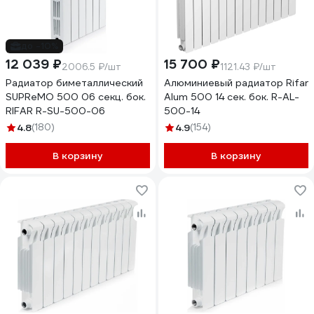
до -10%
12 039 ₽
15 700 ₽
2006.5 ₽/шт
1121.43 ₽/шт
Радиатор биметаллический
Алюминиевый радиатор Rifar
SUPReMO 500 06 секц. бок.
Alum 500 14 сек. бок. R-AL-
RIFAR R-SU-500-06
500-14
4.8
(180)
4.9
(154)
В корзину
В корзину