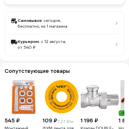
Самовывоз:
сегодня,
бесплатно
, из 1 магазина
Курьером:
c 12 августа,
от 540 ₽
Сопутствующие товары
-5%
545 ₽
109 ₽
1 196 ₽
1 81
7.27 ₽/м
Монтажный
ФУМ лента для
Клапан DOUBLE-
Нож