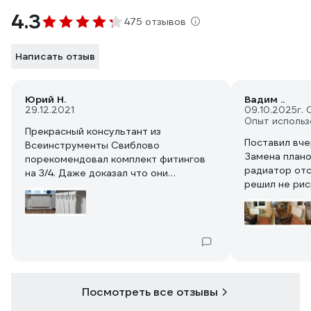
4.3
475 отзывов
Написать отзыв
Юрий Н.
Вадим ..
29.12.2021
09.10.2025
г.
Опыт использ
Прекрасный консультант из
Поставил вче
Всеинструменты Свиблово
Замена плано
порекомендовал комплект фитингов
радиатор отс
на 3/4. Даже доказал что они
решил не рис
подойдут к этому радиатору, со
эксплуатации
штангелем бегал мерил показывал. А
оказалось что из-за монолитной
конструкции и отсутствии
межсекционных ниппелей на самом
радиаторе и так обычная 3/4 со всех
сторон. Никакие переходники не
нужны! Нужны только заглушка, кран
Посмотреть все отзывы
Маевского и пара американок - всё то