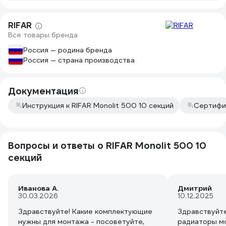
что у меня и так было от старого
радиатора.
RIFAR
Все товары бренда
Россия — родина бренда
Россия — страна производства
Документация
Инструкция к RIFAR Monolit 500 10 секций
Сертифи
Вопросы и ответы о RIFAR Monolit 500 10
секций
Иванова А.
Дмитрий
30.03.2026
10.12.2025
Здравствуйте! Какие комплектующие
Здравствуйте
нужны для монтажа - посоветуйте,
радиаторы м