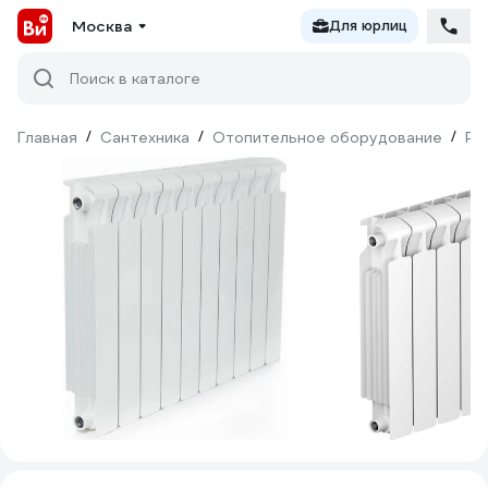
Москва
Для юрлиц
Поиск в каталоге
Главная
/
Сантехника
/
Отопительное оборудование
/
Ра