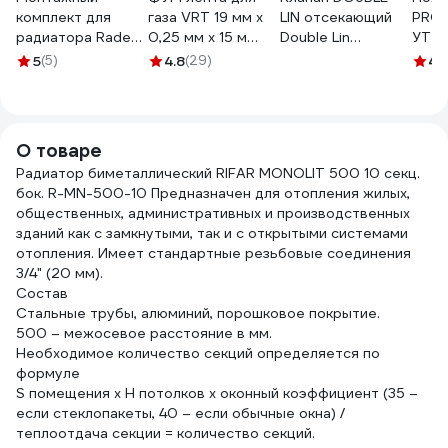
комплект для
газа VRT 19 мм х
LIN отсекающий
PROF
радиатора Radena
0,25 мм х 15 м
Double Lin
УТ-0
3/4, 13 предметов,
530756
радиаторный
5
(5)
4.8
(29)
4.
3 кронштейна
настроечный
011090302
нижний прямой 3/4
LL3017(3/4")
О товаре
Радиатор биметаллический RIFAR MONOLIT 500 10 секц.
бок. R-MN-500-10 Предназначен для отопления жилых,
общественных, административных и производственных
зданий как с замкнутыми, так и с открытыми системами
отопления. Имеет стандартные резьбовые соединения
3/4" (20 мм).
Состав
Стальные трубы, алюминий, порошковое покрытие.
500 – межосевое расстояние в мм.
Необходимое количество секций определяется по
формуле
S помещения х H потолков х оконный коэффициент (35 –
если стеклопакеты, 40 – если обычные окна) /
теплоотдача секции = количество секций.