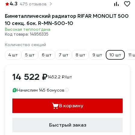
4.3
475 отзывов
Биметаллический радиатор RIFAR MONOLIT 500
10 секц. бок. R-MN-500-10
Высокая теплоотдача
Код товара: 14956335
Количество секций
4 шт
5 шт
6 шт
7 шт
8 шт
9 шт
10 шт
11 
14 522 ₽
1452.2 ₽/шт
Начислим 145 бонусов
В корзину
Быстрый заказ