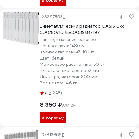
В корзину
23297553
Биметаллический радиатор OASIS Эко
500/80/10 4640039487197
Тип подключения:
боковое
Теплоотдача:
1480 Вт
Количество секций:
10 шт
Цвет:
белый
Межосевое расстояние:
50 см
Высота радиаторов:
562 мм
Длина радиаторов:
800 мм
Вес нетто:
14.6 кг
4.8
(248)
8 350 ₽
835 ₽/шт
В корзину
37813866