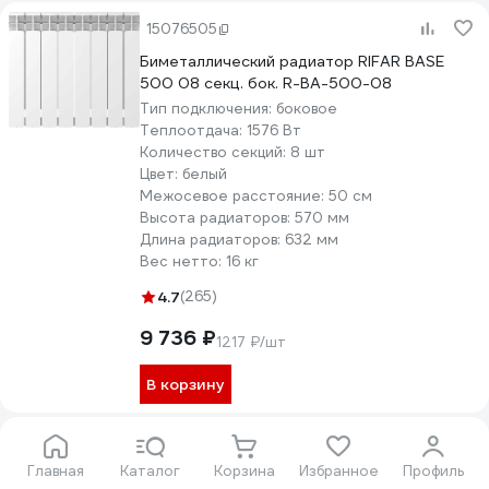
15076505
Биметаллический радиатор RIFAR BASE
500 08 секц. бок. R-BA-500-08
Тип подключения:
боковое
Теплоотдача:
1576 Вт
Количество секций:
8 шт
Цвет:
белый
Межосевое расстояние:
50 см
Высота радиаторов:
570 мм
Длина радиаторов:
632 мм
Вес нетто:
16 кг
4.7
(265)
9 736 ₽
1217 ₽/шт
В корзину
15076551
Главная
Каталог
Корзина
Избранное
Профиль
Биметаллический радиатор RIFAR MONOLIT