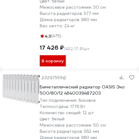
Цвет:
белый
Межосевое расстояние:
50 см
Высота радиаторов:
577 мм
Длина радиаторов:
960 мм
Вес нетто:
24 кг
4.3
(475)
17 426 ₽
1452.17 ₽/шт
В корзину
23297559
Биметаллический радиатор OASIS Эко
500/80/12 4640039487203
Тип подключения:
боковое
Теплоотдача:
1776 Вт
Количество секций:
12 шт
Цвет:
белый
Межосевое расстояние:
50 см
Высота радиаторов:
562 мм
Длина радиаторов:
960 мм