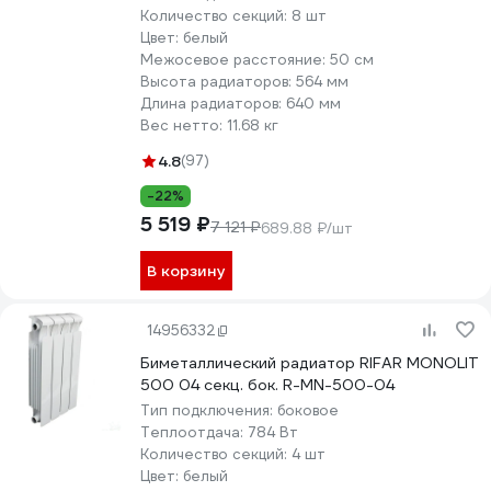
Количество секций:
8 шт
Цвет:
белый
Межосевое расстояние:
50 см
Высота радиаторов:
564 мм
Длина радиаторов:
640 мм
Вес нетто:
11.68 кг
4.8
(97)
-22%
5 519 ₽
7 121 ₽
689.88 ₽/шт
В корзину
14956332
Биметаллический радиатор RIFAR MONOLIT
500 04 секц. бок. R-MN-500-04
Тип подключения:
боковое
Теплоотдача:
784 Вт
Количество секций:
4 шт
Цвет:
белый