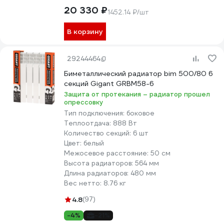
20 330 ₽
1452.14 ₽/шт
В корзину
29244464
Биметаллический радиатор bim 500/80 6
секций Gigant GRBM58-6
Защита от протекания – радиатор прошел
опрессовку
Тип подключения:
боковое
Теплоотдача:
888 Вт
Количество секций:
6 шт
Цвет:
белый
Межосевое расстояние:
50 см
Высота радиаторов:
564 мм
Длина радиаторов:
480 мм
Вес нетто:
8.76 кг
4.8
(97)
-4%
-21%