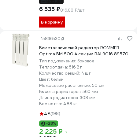
до -18%
6 535 ₽
816.88 ₽/шт
В корзину
15836530
Биметаллический радиатор ROMMER
Optima BM 500 4 секции RAL9016 89570
Тип подключения:
боковое
Теплоотдача:
516 Вт
Количество секций:
4 шт
Цвет:
белый
Межосевое расстояние:
50 см
Высота радиаторов:
560 мм
Длина радиаторов:
308 мм
Вес нетто:
4.88 кг
4.5
(198)
-28%
2 225 ₽