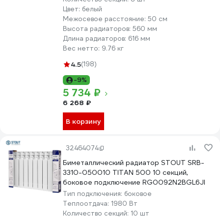
Цвет:
белый
Межосевое расстояние:
50 см
Высота радиаторов:
560 мм
Длина радиаторов:
616 мм
Вес нетто:
9.76 кг
4.5
(198)
-9%
5 734 ₽
6 268 ₽
В корзину
32464074
Биметаллический радиатор STOUT SRB-
3310-050010 TITAN 500 10 секций,
боковое подключение RG0092N2BGL6JI
Тип подключения:
боковое
Теплоотдача:
1980 Вт
Количество секций:
10 шт