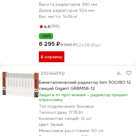
Высота радиаторов:
560 мм
Длина радиаторов:
924 мм
Вес нетто:
14.64 кг
4.5
(198)
-26%
6 295 ₽
8 549 ₽
524.58 ₽/шт
В корзину
29244458
Биметаллический радиатор bim 500/80 12
секций Gigant GRBM58-12
Защита от протекания – радиатор прошел
опрессовку
Тип подключения:
боковое
Теплоотдача:
1776 Вт
Количество секций:
12 шт
Цвет:
белый
Межосевое расстояние:
50 см