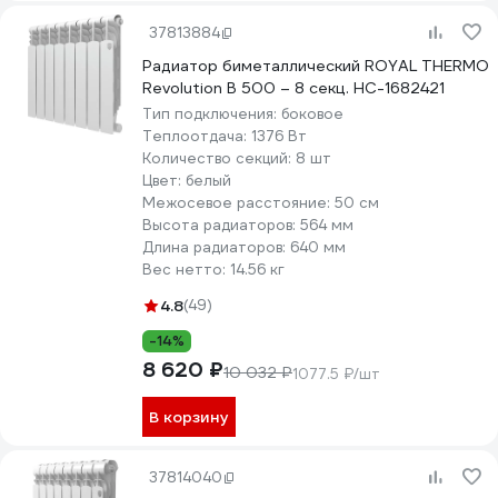
37813884
Радиатор биметаллический ROYAL THERMO
Revolution B 500 – 8 секц. НС-1682421
Тип подключения:
боковое
Теплоотдача:
1376 Вт
Количество секций:
8 шт
Цвет:
белый
Межосевое расстояние:
50 см
Высота радиаторов:
564 мм
Длина радиаторов:
640 мм
Вес нетто:
14.56 кг
4.8
(49)
-14%
8 620 ₽
10 032 ₽
1077.5 ₽/шт
В корзину
37814040