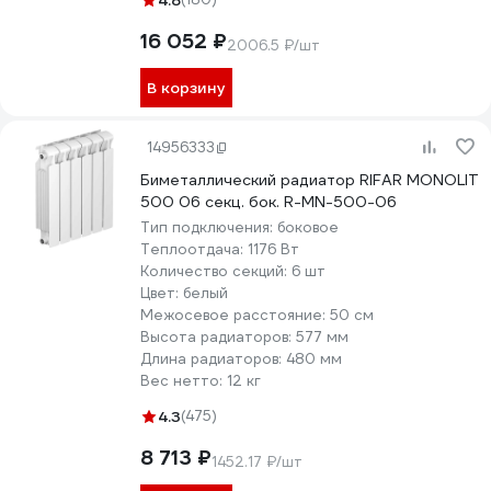
4.8
16 052 ₽
2006.5 ₽/шт
В корзину
14956333
Биметаллический радиатор RIFAR MONOLIT
500 06 секц. бок. R-MN-500-06
Тип подключения:
боковое
Теплоотдача:
1176 Вт
Количество секций:
6 шт
Цвет:
белый
Межосевое расстояние:
50 см
Высота радиаторов:
577 мм
Длина радиаторов:
480 мм
Вес нетто:
12 кг
4.3
(475)
8 713 ₽
1452.17 ₽/шт