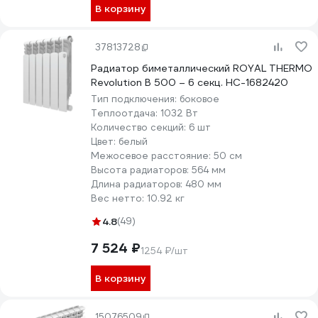
В корзину
37813728
Радиатор биметаллический ROYAL THERMO
Revolution B 500 – 6 секц. НС-1682420
Тип подключения:
боковое
Теплоотдача:
1032 Вт
Количество секций:
6 шт
Цвет:
белый
Межосевое расстояние:
50 см
Высота радиаторов:
564 мм
Длина радиаторов:
480 мм
Вес нетто:
10.92 кг
4.8
(49)
7 524 ₽
1254 ₽/шт
В корзину
15076509