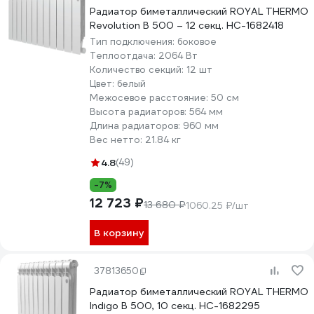
Радиатор биметаллический ROYAL THERMO
Revolution B 500 – 12 секц. НС-1682418
Тип подключения:
боковое
Теплоотдача:
2064 Вт
Количество секций:
12 шт
Цвет:
белый
Межосевое расстояние:
50 см
Высота радиаторов:
564 мм
Длина радиаторов:
960 мм
Вес нетто:
21.84 кг
4.8
(49)
-7%
12 723 ₽
13 680 ₽
1060.25 ₽/шт
В корзину
37813650
Радиатор биметаллический ROYAL THERMO
Indigo B 500, 10 секц. НС-1682295