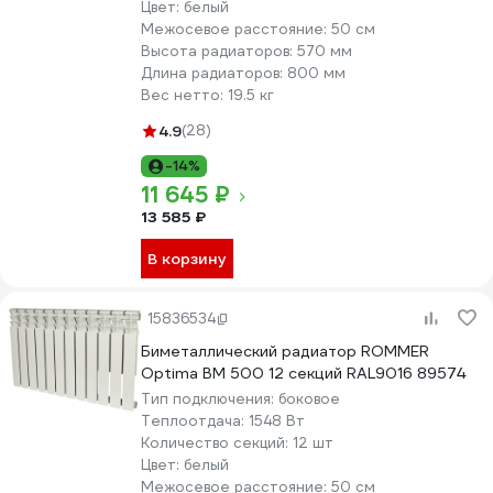
Цвет:
белый
Межосевое расстояние:
50 см
Высота радиаторов:
570 мм
Длина радиаторов:
800 мм
Вес нетто:
19.5 кг
4.9
(28)
-14%
11 645 ₽
13 585 ₽
В корзину
15836534
Биметаллический радиатор ROMMER
Optima BM 500 12 секций RAL9016 89574
Тип подключения:
боковое
Теплоотдача:
1548 Вт
Количество секций:
12 шт
Цвет:
белый
Межосевое расстояние:
50 см