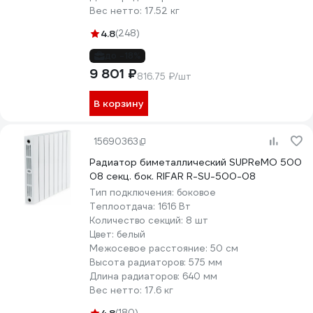
Вес нетто:
17.52 кг
4.8
(248)
до -18%
9 801 ₽
816.75 ₽/шт
В корзину
15690363
Радиатор биметаллический SUPReMO 500
08 секц. бок. RIFAR R-SU-500-08
Тип подключения:
боковое
Теплоотдача:
1616 Вт
Количество секций:
8 шт
Цвет:
белый
Межосевое расстояние:
50 см
Высота радиаторов:
575 мм
Длина радиаторов:
640 мм
Вес нетто:
17.6 кг
(180)