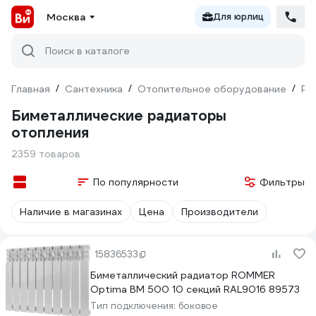
Москва
Для юрлиц
Поиск в каталоге
Главная
/
Сантехника
/
Отопительное оборудование
/
Ра
Биметаллические радиаторы
отопления
2359 товаров
По популярности
Фильтры
Наличие в магазинах
Цена
Производители
15836533
Биметаллический радиатор ROMMER
Optima BM 500 10 секций RAL9016 89573
Тип подключения:
боковое