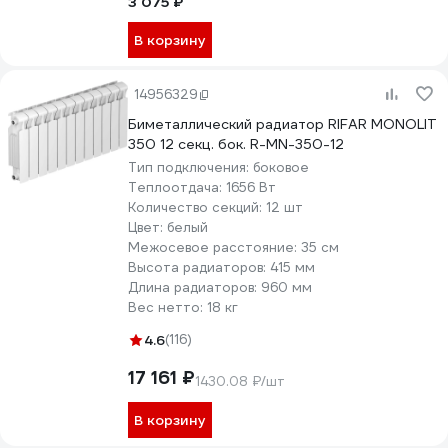
3 075 ₽
В корзину
14956329
Биметаллический радиатор RIFAR MONOLIT
350 12 секц. бок. R-MN-350-12
Тип подключения:
боковое
Теплоотдача:
1656 Вт
Количество секций:
12 шт
Цвет:
белый
Межосевое расстояние:
35 см
Высота радиаторов:
415 мм
Длина радиаторов:
960 мм
Вес нетто:
18 кг
4.6
(116)
17 161 ₽
1430.08 ₽/шт
В корзину