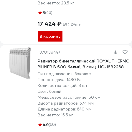
Вес нетто:
23.5 кг
5
(46)
17 424 ₽
1452 ₽/шт
В корзину
37813944
Радиатор биметаллический ROYAL THERMO
BILINER B 500 белый, 8 секц. НС-1682268
Тип подключения:
боковое
Теплоотдача:
1480 Вт
Количество секций:
8 шт
Цвет:
белый
Межосевое расстояние:
50 см
Высота радиаторов:
574 мм
Длина радиаторов:
640 мм
Вес нетто:
15.5 кг
4.9
(66)