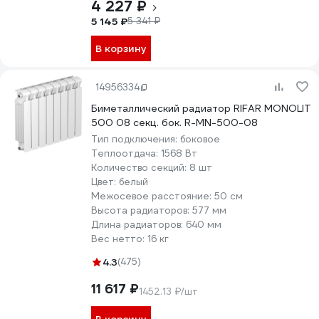
4 227 ₽
5 145 ₽
5 341 ₽
В корзину
14956334
Биметаллический радиатор RIFAR MONOLIT
500 08 секц. бок. R-MN-500-08
Тип подключения:
боковое
Теплоотдача:
1568 Вт
Количество секций:
8 шт
Цвет:
белый
Межосевое расстояние:
50 см
Высота радиаторов:
577 мм
Длина радиаторов:
640 мм
Вес нетто:
16 кг
4.3
(475)
11 617 ₽
1452.13 ₽/шт