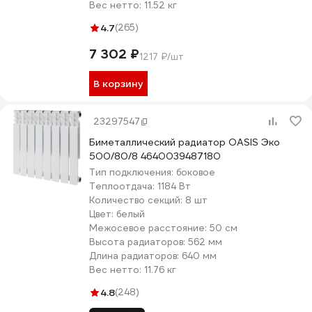
Вес нетто:
11.52 кг
4.7
(265)
7 302 ₽
1217 ₽/шт
В корзину
23297547
Биметаллический радиатор OASIS Эко
500/80/8 4640039487180
Тип подключения:
боковое
Теплоотдача:
1184 Вт
Количество секций:
8 шт
Цвет:
белый
Межосевое расстояние:
50 см
Высота радиаторов:
562 мм
Длина радиаторов:
640 мм
Вес нетто:
11.76 кг
4.8
(248)