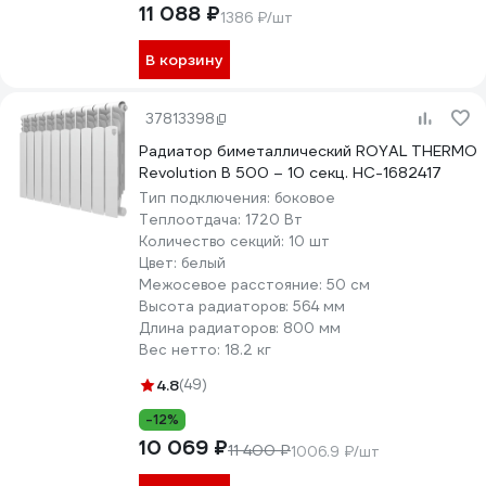
11 088 ₽
1386 ₽/шт
В корзину
37813398
Радиатор биметаллический ROYAL THERMO
Revolution B 500 – 10 секц. НС-1682417
Тип подключения:
боковое
Теплоотдача:
1720 Вт
Количество секций:
10 шт
Цвет:
белый
Межосевое расстояние:
50 см
Высота радиаторов:
564 мм
Длина радиаторов:
800 мм
Вес нетто:
18.2 кг
4.8
(49)
-12%
10 069 ₽
11 400 ₽
1006.9 ₽/шт