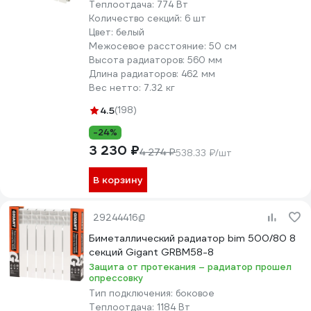
Теплоотдача:
774 Вт
Количество секций:
6 шт
Цвет:
белый
Межосевое расстояние:
50 см
Высота радиаторов:
560 мм
Длина радиаторов:
462 мм
Вес нетто:
7.32 кг
4.5
(198)
-24%
3 230 ₽
4 274 ₽
538.33 ₽/шт
В корзину
29244416
Биметаллический радиатор bim 500/80 8
секций Gigant GRBM58-8
Защита от протекания – радиатор прошел
опрессовку
Тип подключения:
боковое
Теплоотдача:
1184 Вт