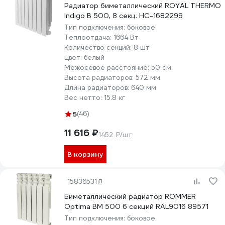
Радиатор биметаллический ROYAL THERMO
Indigo B 500, 8 секц. НС-1682299
Тип подключения:
боковое
Теплоотдача:
1664 Вт
Количество секций:
8 шт
Цвет:
белый
Межосевое расстояние:
50 см
Высота радиаторов:
572 мм
Длина радиаторов:
640 мм
Вес нетто:
15.8 кг
5
(46)
11 616 ₽
1452 ₽/шт
В корзину
15836531
Биметаллический радиатор ROMMER
Optima BM 500 6 секций RAL9016 89571
Тип подключения:
боковое