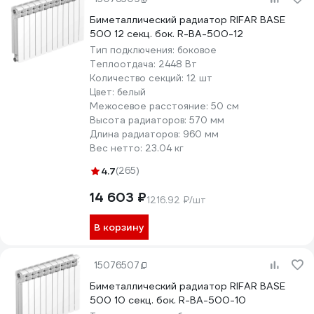
Биметаллический радиатор RIFAR BASE
500 12 секц. бок. R-BA-500-12
Тип подключения:
боковое
Теплоотдача:
2448 Вт
Количество секций:
12 шт
Цвет:
белый
Межосевое расстояние:
50 см
Высота радиаторов:
570 мм
Длина радиаторов:
960 мм
Вес нетто:
23.04 кг
4.7
(265)
14 603 ₽
1216.92 ₽/шт
В корзину
15076507
Биметаллический радиатор RIFAR BASE
500 10 секц. бок. R-BA-500-10