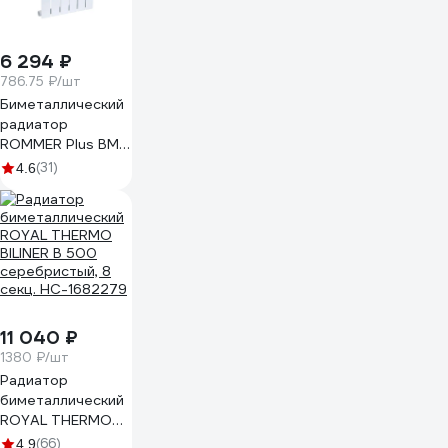
6 294 ₽
786.75 ₽/шт
Биметаллический
радиатор
ROMMER Plus BM
500 8 секций
(31)
4.6
RG008UKJUSLBOU
11 040 ₽
1380 ₽/шт
Радиатор
биметаллический
ROYAL THERMO
BILINER B 500
(66)
4.9