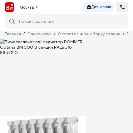
Москва
Для юрлиц
Поиск в каталоге
Главная
/
Сантехника
/
Отопительное оборудование
/
Ра