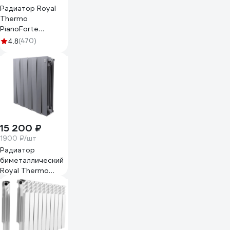
Радиатор Royal
Thermo
PianoForte
500/Noir Sable 8
(470)
4.8
секц. НС-1176334
15 200 ₽
1900 ₽/шт
Радиатор
биметаллический
Royal Thermo
PianoForte 500
Серебристый - 8
секц. НС-1682377