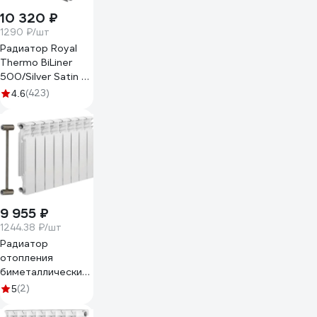
10 320 ₽
1290 ₽/шт
Радиатор Royal
Thermo BiLiner
500/Silver Satin -
8 секц. НС-1176319
(423)
4.6
9 955 ₽
1244.38 ₽/шт
Радиатор
отопления
биметаллический
СОЛУР Solur
(2)
5
PRESTIGE 8
секций BMET08