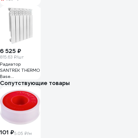
серебристый, 8
секц. НС-1682279
6 525 ₽
815.63 ₽/шт
Радиатор
SANTREK THERMO
Base
Сопутствующие товары
биметаллический
500x80 8 секций
278726
101 ₽
5.05 ₽/м