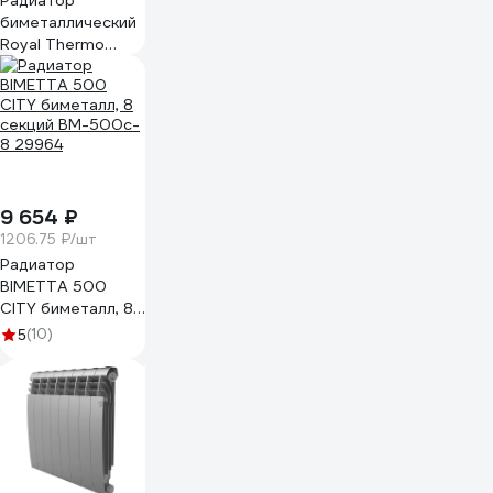
Радиатор
биметаллический
Royal Thermo
Eclipse 500 Белый
- 8 секций
НС-1787938
9 654 ₽
1206.75 ₽/шт
Радиатор
BIMETTA 500
CITY биметалл, 8
секций BM-500c-
(10)
5
8 29964