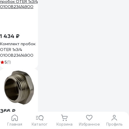
1 434 ₽
Комплект пробок
OTER 1х3/4
0100B23414900
(1)
5
366 ₽
Пробка ДМЗ DN25
(1") НР латунь
Главная
Каталог
Корзина
Избранное
Профиль