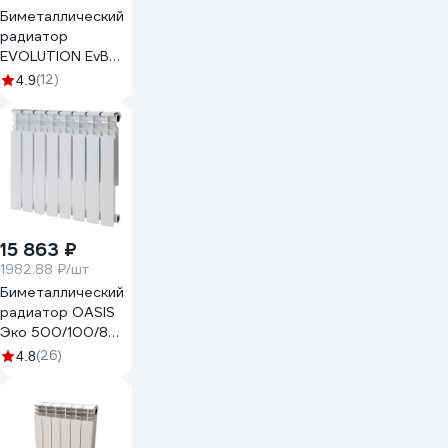
Биметаллический
радиатор
EVOLUTION EvВ
500 9 секций
(12)
4.9
009050209-03
15 863 ₽
1982.88 ₽/шт
Биметаллический
радиатор OASIS
Эко 500/100/8
4640039487227
(26)
4.8