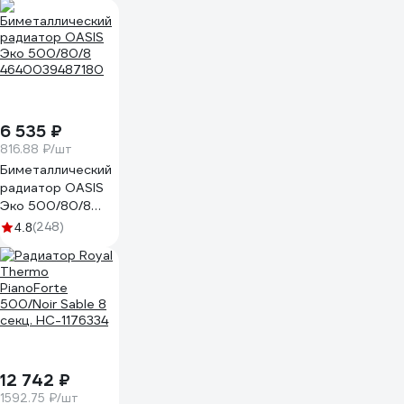
НС-1682289
6 535 ₽
816.88 ₽/шт
Биметаллический
радиатор OASIS
Эко 500/80/8
4640039487180
(248)
4.8
12 742 ₽
1592.75 ₽/шт