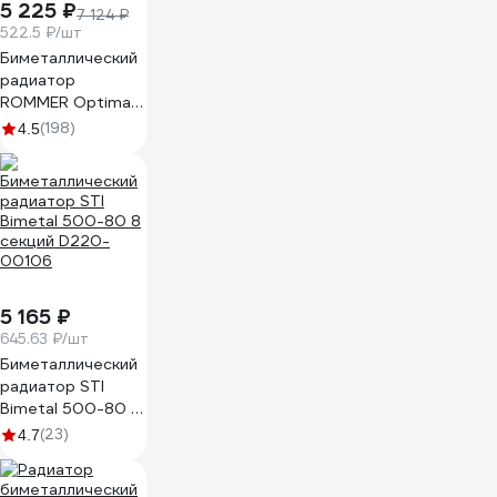
5 225 ₽
7 124 ₽
522.5 ₽/шт
Биметаллический
радиатор
ROMMER Optima
BM 500 10 секций
(198)
4.5
RAL9016 89573
5 165 ₽
645.63 ₽/шт
Биметаллический
радиатор STI
Bimetal 500-80 8
секций D220-
(23)
4.7
00106