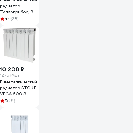
Биметаллический
радиатор
Теплоприбор, 8
секций, обогрев
(28)
4.9
15,2 м², BR1-
500/08
10 208 ₽
1276 ₽/шт
Биметаллический
радиатор STOUT
VEGA 500 8
секций, боковое
(29)
5
подключение SRB-
1310-050008
RG00908P2L47DF