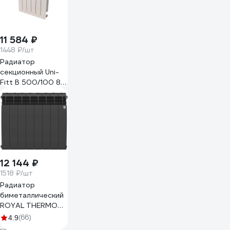
11 584 ₽
1448 ₽/шт
Радиатор
секционный Uni-
Fitt B 500/100 8
секций 950B5108
12 144 ₽
1518 ₽/шт
Радиатор
биметаллический
ROYAL THERMO
BILINER B 500
(66)
4.9
черный, 8 секц.