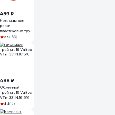
459 ₽
Ножницы для
резки
пластиковых труб
Elitech
(183)
3.5
2110.001100
488 ₽
Обжимной
тройник 16 Valtec
VTm.331.N.161616
(15)
4.4