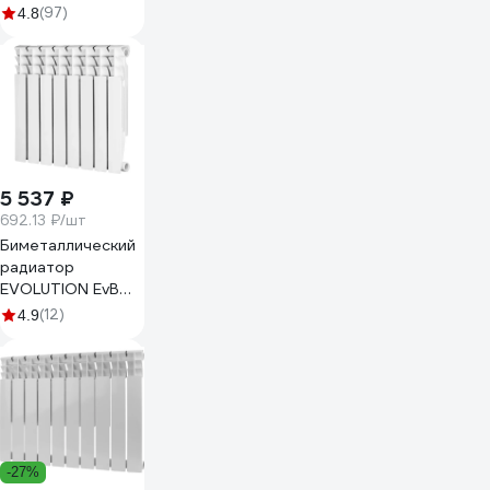
Gigant GRBM58-
(97)
4.8
10
5 537 ₽
692.13 ₽/шт
Биметаллический
радиатор
EVOLUTION EvВ
500 8 секций
(12)
4.9
009050208-03
-27%