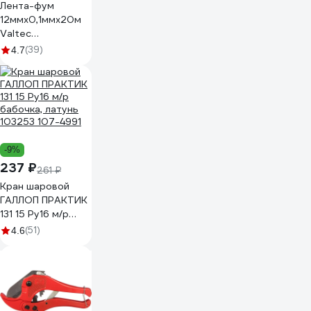
Лента-фум
12ммх0,1ммх20м
Valtec
VT.PTFE.0.121020
(39)
4.7
74786
-9%
237 ₽
261 ₽
Кран шаровой
ГАЛЛОП ПРАКТИК
131 15 Ру16 м/р
бабочка, латунь
(51)
4.6
103253 107-4991