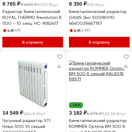
9 765 ₽
8 350 ₽
11 400 ₽
976.5 ₽/шт
835 ₽/шт
Радиатор биметаллический
Биметаллический радиатор
ROYAL THERMO Revolution B
OASIS Эко 500/80/10
500 – 10 секц. НС-1682417
4640039487197
4.8
(49)
4.8
(248)
В корзину
В корзину
-26%
14 549 ₽
3 182 ₽
4 274 ₽
1454.9 ₽/шт
530.33 ₽/шт
Чугунный радиатор STI
Биметаллический радиатор
Нова-500 10 секций
ROMMER Optima BM 500 6