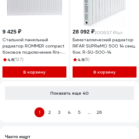
9 425 ₽
28 092 ₽
2006.57 ₽/шт
Стальной панельный
Биметаллический радиатор
радиатор ROMMER compact
RIFAR SUPReMO 500 14 секц.
боковое подключение Rrs-
бок. R-SU-500-14
2010-225100 22/500/1000
4.8
(127)
4.9
(8)
RG008T9I93NIMS
В корзину
В корзину
Показать еще 40
1
2
3
4
5
...
26
Часто ищут