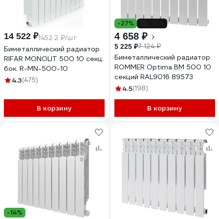
-27%
-35%
4 658 ₽
14 522 ₽
1452.2 ₽/шт
7 124 ₽
5 225 ₽
Биметаллический радиатор
Биметаллический радиатор
RIFAR MONOLIT 500 10 секц.
ROMMER Optima BM 500 10
бок. R-MN-500-10
секций RAL9016 89573
4.3
(475)
4.5
(198)
В корзину
В корзину
-14%