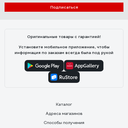
RTWX-F 100
Подписаться
30.01.2023
Денис .
Цена. Время нагрева 50 С, примерно минут 10 - 15.
Хорошая инструкция по установке, сделать можно
Оригинальные товары с гарантией!
все самому. Присутствует тэн 2 кВ, но как с ним
работает сказать трудно(не проверял).
Установите мобильное приложение, чтобы
информация по заказам всегда была под рукой
Каталог
Адреса магазинов
Способы получения