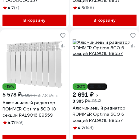
Т0000000657
секций RAL9016 89571
4.7
(7)
4.5
(198)
В корзину
В корзину
-19%
-20%
-35%
2 691 ₽
5 578 ₽
6 891 ₽
557.8 ₽/шт
4 115 ₽
3 305 ₽
Алюминиевый радиатор
Алюминиевый радиатор
ROMMER Optima 500 10
ROMMER Optima 500 6
секций RAL9016 89559
секций RAL9016 89557
4.7
(149)
4.7
(149)