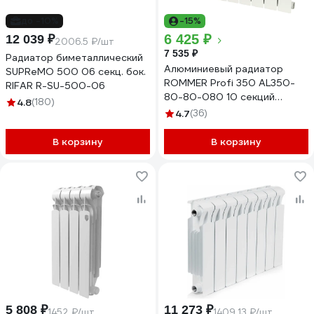
до -10%
-15%
6 425 ₽
12 039 ₽
2006.5 ₽/шт
7 535 ₽
Радиатор биметаллический
Алюминиевый радиатор
SUPReMO 500 06 секц. бок.
ROMMER Profi 350 AL350-
RIFAR R-SU-500-06
80-80-080 10 секций
4.8
(180)
RAL9016 86623
4.7
(36)
В корзину
В корзину
5 808 ₽
11 273 ₽
1452 ₽/шт
1409.13 ₽/шт