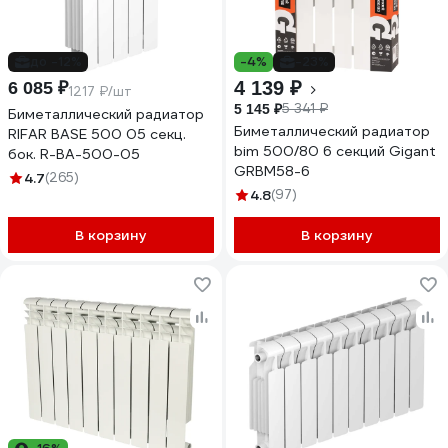
до -12%
-4%
-23%
4 139 ₽
6 085 ₽
1217 ₽/шт
5 341 ₽
5 145 ₽
Биметаллический радиатор
Биметаллический радиатор
RIFAR BASE 500 05 секц.
bim 500/80 6 секций Gigant
бок. R-BA-500-05
GRBM58-6
4.7
(265)
4.8
(97)
В корзину
В корзину