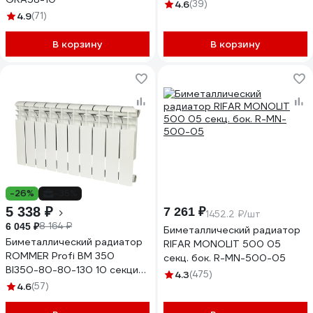
4.6
(39)
4.9
(71)
В корзину
В корзину
-26%
-35%
5 338 ₽
7 261 ₽
1452.2 ₽/шт
8 164 ₽
6 045 ₽
Биметаллический радиатор
Биметаллический радиатор
RIFAR MONOLIT 500 05
ROMMER Profi BM 350
секц. бок. R-MN-500-05
BI350-80-80-130 10 секций
4.3
(475)
RAL9016 86632
4.6
(57)