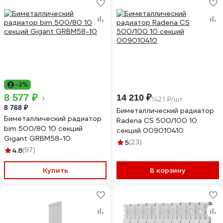
-2%
8 577 ₽
14 210 ₽
1421 ₽/шт
8 768 ₽
Биметаллический радиатор
Биметаллический радиатор
Radena CS 500/100 10
bim 500/80 10 секций
секций 009010410
Gigant GRBM58-10
5
(23)
4.8
(97)
Купить
В корзину