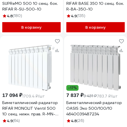
SUPReMO 500 10 секц. бок.
RIFAR BASE 350 10 секц. бок.
RIFAR R-SU-500-10
R-BA-350-10
4.8
(180)
4.9
(135)
В корзину
В корзину
-17%
17 094 ₽
7 837 ₽
9 431 ₽
1709.4 ₽/шт
783.7 ₽/шт
Биметаллический радиатор
Биметаллический радиатор
RIFAR MONOLIT Ventil 500
OASIS Эко 500/100/10
10 секц. нижн. прав. R-MN-
4640039487234
500-10-VR
4.9
(64)
4.8
(26)