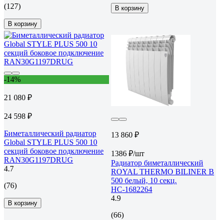
(127)
В корзину
В корзину
-14%
21 080 ₽
24 598 ₽
Биметаллический радиатор
13 860 ₽
Global STYLE PLUS 500 10
секций боковое подключение
1386 ₽/шт
RAN30G1197DRUG
Радиатор биметаллический
4.7
ROYAL THERMO BILINER B
500 белый, 10 секц.
(76)
НС-1682264
4.9
В корзину
(66)