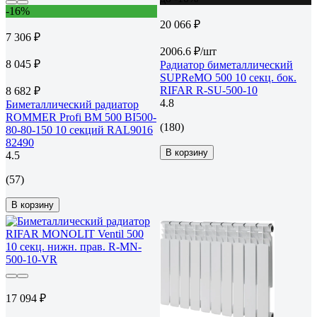
-16%
20 066 ₽
7 306 ₽
2006.6 ₽/шт
8 045 ₽
Радиатор биметаллический
SUPReMO 500 10 секц. бок.
RIFAR R-SU-500-10
8 682 ₽
4.8
Биметаллический радиатор
ROMMER Profi BM 500 BI500-
(180)
80-80-150 10 секций RAL9016
82490
В корзину
4.5
(57)
В корзину
17 094 ₽