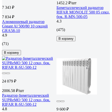
1452.2 ₽/шт
7 343 ₽
Биметаллический радиатор
RIFAR MONOLIT 500 05 секц.
бок. R-MN-500-05
7 834 ₽
4.3
Алюминиевый радиатор
Gigant Al 500/80 10 секций
(475)
GRA58-10
4.9
В корзину
(71)
В корзину
24 079 ₽
2006.58 ₽/шт
Радиатор биметаллический
SUPReMO 500 12 секц. бок.
RIFAR R-SU-500-12
4.8
9 600 ₽