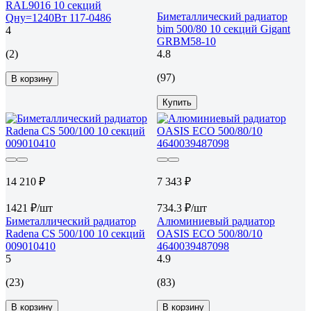
RAL9016 10 секций
Биметаллический радиатор
Qну=1240Вт 117-0486
bim 500/80 10 секций Gigant
4
GRBM58-10
(2)
4.8
(97)
В корзину
Купить
14 210 ₽
7 343 ₽
1421 ₽/шт
734.3 ₽/шт
Биметаллический радиатор
Алюминиевый радиатор
Radena CS 500/100 10 секций
OASIS ECO 500/80/10
009010410
4640039487098
5
4.9
(23)
(83)
В корзину
В корзину