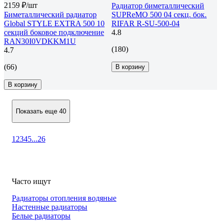
2159 ₽/шт
Радиатор биметаллический
Биметаллический радиатор
SUPReMO 500 04 секц. бок.
Global STYLE EXTRA 500 10
RIFAR R-SU-500-04
секций боковое подключение
4.8
RAN30I0VDKKM1U
(180)
4.7
(66)
В корзину
В корзину
Показать еще 40
1
2
3
4
5
...
26
Часто ищут
Радиаторы отопления водяные
Настенные радиаторы
Белые радиаторы