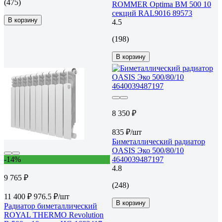
(475)
ROMMER Optima BM 500 10
секций RAL9016 89573
В корзину
4.5
(198)
В корзину
8 350 ₽
835 ₽/шт
Биметаллический радиатор
OASIS Эко 500/80/10
-14%
4640039487197
4.8
9 765 ₽
(248)
11 400 ₽
976.5 ₽/шт
В корзину
Радиатор биметаллический
ROYAL THERMO Revolution