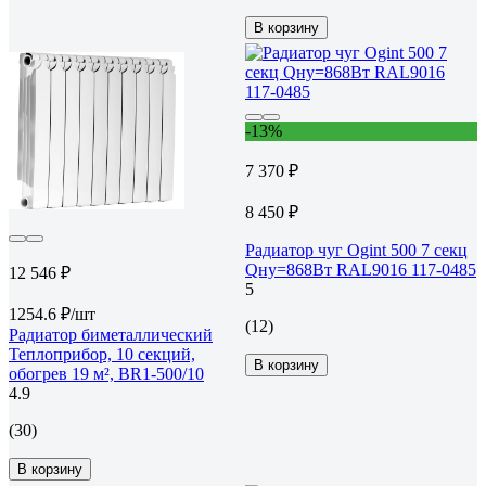
В корзину
-13%
7 370 ₽
8 450 ₽
Радиатор чуг Ogint 500 7 секц
Qну=868Вт RAL9016 117-0485
12 546 ₽
5
1254.6 ₽/шт
(12)
Радиатор биметаллический
Теплоприбор, 10 секций,
В корзину
обогрев 19 м², BR1-500/10
4.9
(30)
В корзину