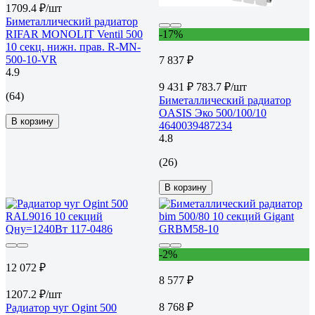
1709.4 ₽/шт
Биметаллический радиатор
RIFAR MONOLIT Ventil 500
-17%
10 секц. нижн. прав. R-MN-
500-10-VR
7 837 ₽
4.9
9 431 ₽
783.7 ₽/шт
(64)
Биметаллический радиатор
OASIS Эко 500/100/10
В корзину
4640039487234
4.8
(26)
В корзину
-2%
12 072 ₽
8 577 ₽
1207.2 ₽/шт
8 768 ₽
Радиатор чуг Ogint 500