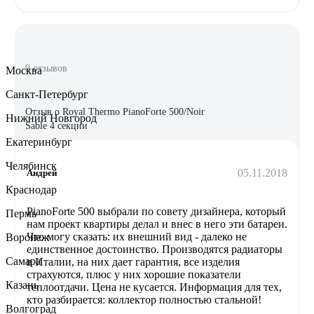
9 отзывов
Москва
Санкт-Петербург
Отзыв о Royal Thermo PianoForte 500/Noir
Нижний Новгород
Sable 4 секции
Екатеринбург
Челябинск
05.11.2018
Андрей
Краснодар
PianoForte 500 выбрали по совету дизайнера, который
Пермь
нам проект квартиры делал и внес в него эти батареи.
Что могу сказать: их внешний вид - далеко не
Воронеж
единственное достоинство. Производятся радиаторы
Самара
в Италии, на них дает гарантия, все изделия
страхуются, плюс у них хорошие показатели
Казань
теплоотдачи. Цена не кусается. Информация для тех,
кто разбирается: коллектор полностью стальной!
Волгоград