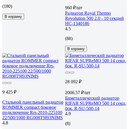
(180)
960 ₽/шт
Радиатор Royal Thermo
В корзину
Revolution 500 2.0 - 10 секций
НС-1340186
4.5
(88)
В корзину
28 092 ₽
9 425 ₽
2006.57 ₽/шт
Биметаллический радиатор
Стальной панельный радиатор
RIFAR SUPReMO 500 14 секц.
ROMMER compact боковое
бок. R-SU-500-14
подключение Rrs-2010-225100
4.9
22/500/1000 RG008T9I93NIMS
4.8
(8)