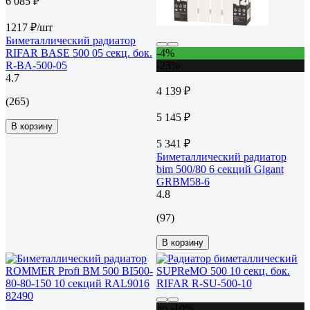
6 085 ₽
1217 ₽/шт
Биметаллический радиатор
RIFAR BASE 500 05 секц. бок.
-4%
R-BA-500-05
-23%
4.7
4 139 ₽
(265)
5 145 ₽
В корзину
5 341 ₽
Биметаллический радиатор
bim 500/80 6 секций Gigant
GRBM58-6
4.8
(97)
В корзину
до -10%