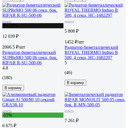
до -10%
5 808 ₽
12 039 ₽
1452 ₽/шт
2006.5 ₽/шт
Радиатор биметаллический
Радиатор биметаллический
ROYAL THERMO Indigo B
SUPReMO 500 06 секц. бок.
500, 4 секц. НС-1682297
RIFAR R-SU-500-06
5
4.8
(46)
(180)
В корзину
В корзину
-15%
7 261 ₽
6 675 ₽