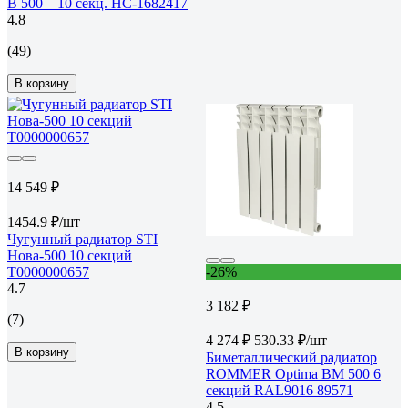
B 500 – 10 секц. НС-1682417
4.8
(49)
В корзину
14 549 ₽
1454.9 ₽/шт
Чугунный радиатор STI
Нова-500 10 секций
Т0000000657
-26%
4.7
3 182 ₽
(7)
4 274 ₽
530.33 ₽/шт
В корзину
Биметаллический радиатор
ROMMER Optima BM 500 6
секций RAL9016 89571
4.5