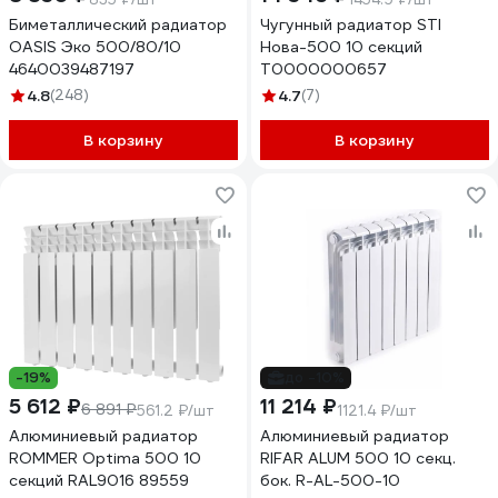
Биметаллический радиатор
Чугунный радиатор STI
OASIS Эко 500/80/10
Нова-500 10 секций
4640039487197
Т0000000657
4.8
(248)
4.7
(7)
В корзину
В корзину
-19%
до -10%
5 612 ₽
11 214 ₽
6 891 ₽
561.2 ₽/шт
1121.4 ₽/шт
Алюминиевый радиатор
Алюминиевый радиатор
ROMMER Optima 500 10
RIFAR ALUM 500 10 секц.
секций RAL9016 89559
бок. R-AL-500-10