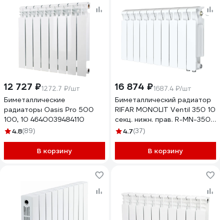
12 727 ₽
16 874 ₽
1272.7 ₽/шт
1687.4 ₽/шт
Биметаллические
Биметаллический радиатор
радиаторы Oasis Pro 500
RIFAR MONOLIT Ventil 350 10
100, 10 4640039484110
секц. нижн. прав. R-MN-350-
10-VR
4.8
(89)
4.7
(37)
В корзину
В корзину