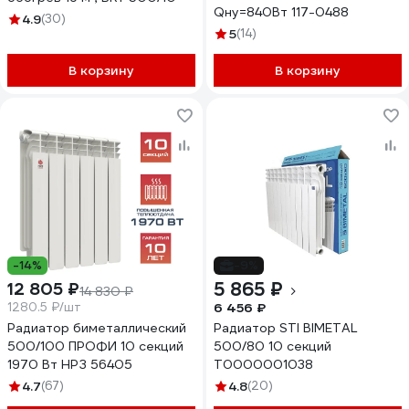
Qну=840Вт 117-0488
4.9
(30)
5
(14)
В корзину
В корзину
-14%
-9%
5 865 ₽
12 805 ₽
14 830 ₽
1280.5 ₽/шт
6 456 ₽
Радиатор биметаллический
Радиатор STI BIMETAL
500/100 ПРОФИ 10 секций
500/80 10 секций
1970 Вт НРЗ 56405
Т0000001038
4.7
(67)
4.8
(20)