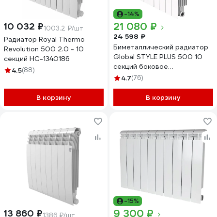
-14%
21 080 ₽
10 032 ₽
1003.2 ₽/шт
24 598 ₽
Радиатор Royal Thermo
Биметаллический радиатор
Revolution 500 2.0 - 10
Global STYLE PLUS 500 10
секций НС-1340186
секций боковое
4.5
(88)
подключение
4.7
(76)
RAN30G1197DRUG
В корзину
В корзину
-15%
9 300 ₽
13 860 ₽
1386 ₽/шт