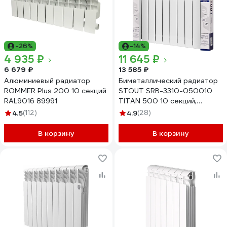
-26%
-14%
4 935 ₽
11 645 ₽
6 679 ₽
13 585 ₽
Алюминиевый радиатор
Биметаллический радиатор
ROMMER Plus 200 10 секций
STOUT SRB-3310-050010
RAL9016 89991
TITAN 500 10 секций,
боковое подключение
4.5
(112)
4.9
(28)
RG0092N2BGL6JI
В корзину
В корзину