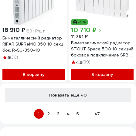
-9%
10 710 ₽
18 910 ₽
1891 ₽/шт
11 781 ₽
Биметаллический радиатор
Биметаллический радиатор
RIFAR SUPReMO 350 10 секц.
STOUT Space 500 10 секций
бок. R-SU-350-10
боковое подключение SRB-
5
(30)
0310-050010
4.8
(99)
В корзину
В корзину
Показать еще 40
1
2
3
4
5
...
47