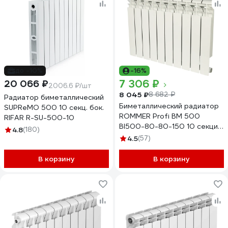
до -10%
-16%
7 306 ₽
20 066 ₽
2006.6 ₽/шт
8 045 ₽
8 682 ₽
Радиатор биметаллический
Биметаллический радиатор
SUPReMO 500 10 секц. бок.
ROMMER Profi BM 500
RIFAR R-SU-500-10
BI500-80-80-150 10 секций
4.8
(180)
RAL9016 82490
4.5
(57)
В корзину
В корзину