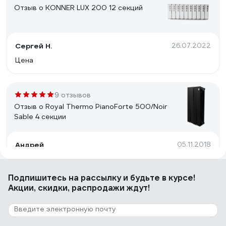
Отзыв о KONNER LUX 200 12 секций
Сергей Н.
26.07.2022
Цена
9 отзывов
Отзыв о Royal Thermo PianoForte 500/Noir
Sable 4 секции
Андрей
05.11.2018
PianoForte 500 выбрали по совету дизайнера,
который нам проект квартиры делал и внес в него эти
Подпишитесь
на рассылку
и будьте в курсе!
батареи. Что могу сказать: их внешний вид - далеко не
Акции, скидки, распродажи ждут!
единственное достоинство. Производятся радиаторы
в Италии, на них дает гарантия, все изделия
страхуются, плюс у них хорошие показатели
21 отзыв
теплоотдачи. Цена не кусается. Информация для тех,
Отзыв о Royal Thermo COMPACT C22-