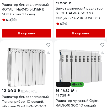
11 000 ₽
Радиатор биметаллический
Биметаллический радиатор
ROYAL THERMO BILINER B
STOUT ALPHA 500 10
500 белый, 10 секц.
секций SRB-2310-050010
НС-1682264
4.9
(66)
RG00908P3BQ2QB
5
(14)
В корзину
В корзину
-22%
-7%
9 140 ₽
12 546 ₽
1254.6 ₽/шт
11 729 ₽
Радиатор биметаллический
Радиатор чугунный Ogint
Теплоприбор, 10 секций,
RAL9016 300 10 секций
обогрев 19 м², BR1-500/10