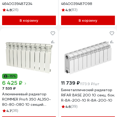
4640039487234
4640039487098
4.8
(26)
4.9
(83)
В корзину
В корзину
-15%
6 425 ₽
11 739 ₽
1173.9 ₽/шт
7 535 ₽
Биметаллический радиатор
Алюминиевый радиатор
RIFAR BASE 200 10 секц. бок.
ROMMER Profi 350 AL350-
R-BA-200-10 R-BA-200-10
80-80-080 10 секций
4.6
(39)
RAL9016 86623
4.7
(36)