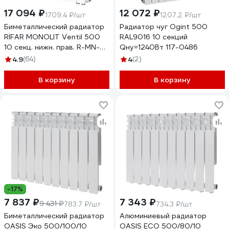
17 094 ₽
12 072 ₽
1709.4 ₽/шт
1207.2 ₽/шт
Биметаллический радиатор
Радиатор чуг Ogint 500
RIFAR MONOLIT Ventil 500
RAL9016 10 секций
10 секц. нижн. прав. R-MN-
Qну=1240Вт 117-0486
500-10-VR
4.9
(64)
4
(2)
В корзину
В корзину
-17%
7 837 ₽
7 343 ₽
9 431 ₽
783.7 ₽/шт
734.3 ₽/шт
Биметаллический радиатор
Алюминиевый радиатор
OASIS Эко 500/100/10
OASIS ECO 500/80/10