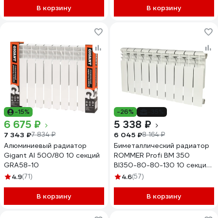
В корзину
В корзину
-15%
-26%
-35%
6 675 ₽
5 338 ₽
7 343 ₽
6 045 ₽
7 834 ₽
8 164 ₽
Алюминиевый радиатор
Биметаллический радиатор
Gigant Al 500/80 10 секций
ROMMER Profi BM 350
GRA58-10
BI350-80-80-130 10 секций
RAL9016 86632
4.9
(71)
4.6
(57)
В корзину
В корзину