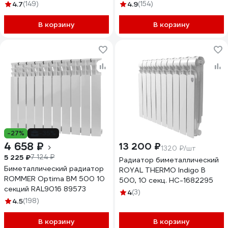
4.7
(149)
4.9
(154)
В корзину
В корзину
-27%
-35%
4 658 ₽
13 200 ₽
1320 ₽/шт
5 225 ₽
7 124 ₽
Радиатор биметаллический
Биметаллический радиатор
ROYAL THERMO Indigo B
ROMMER Optima BM 500 10
500, 10 секц. НС-1682295
секций RAL9016 89573
4
(3)
4.5
(198)
В корзину
В корзину