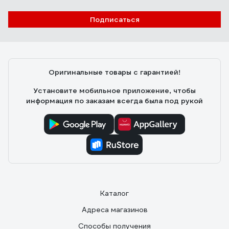
кто разбирается: коллектор полностью стальной!
500-600 RAL9016
Подписаться
Олег Г.
08.12.2024
Быстрый прогрев, отличная теплоотдача, простота
установки. Покрашен равномерно, но при
Оригинальные товары с гарантией!
транспортировке нужно быть аккуратнее, я на 1
царапины оставил, пришлось подкрашивать.
Установите мобильное приложение, чтобы
информация по заказам всегда была под рукой
Каталог
Адреса магазинов
Способы получения