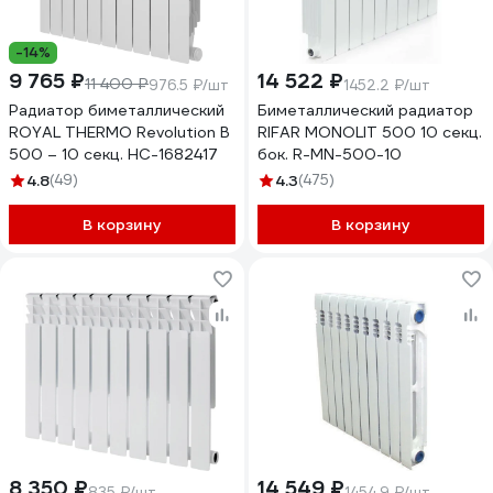
-14%
9 765 ₽
14 522 ₽
11 400 ₽
976.5 ₽/шт
1452.2 ₽/шт
Радиатор биметаллический
Биметаллический радиатор
ROYAL THERMO Revolution B
RIFAR MONOLIT 500 10 секц.
500 – 10 секц. НС-1682417
бок. R-MN-500-10
4.8
(49)
4.3
(475)
В корзину
В корзину
8 350 ₽
14 549 ₽
835 ₽/шт
1454.9 ₽/шт