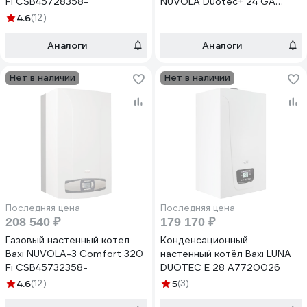
Fi CSB45728358-
NUVOLA Duotec+ 24 GA
7219554
4.6
(12)
Аналоги
Аналоги
Нет в наличии
Нет в наличии
Последняя цена
Последняя цена
208 540 ₽
179 170 ₽
Газовый настенный котел
Конденсационный
Baxi NUVOLA-3 Comfort 320
настенный котёл Baxi LUNA
Fi CSB45732358-
DUOTEC E 28 A7720026
4.6
(12)
5
(3)