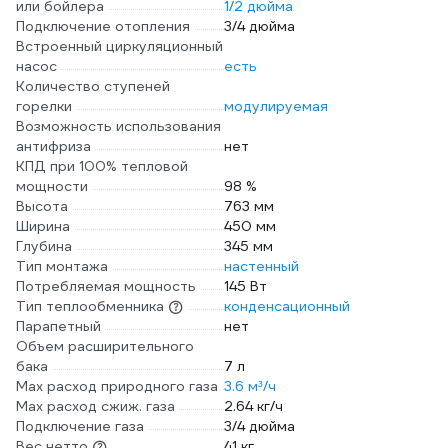
или бойлера
1/2 дюйма
Подключение отопления
3/4 дюйма
Встроенный циркуляционный
насос
есть
Количество ступеней
горелки
модулируемая
Возможность использования
антифриза
нет
КПД при 100% тепловой
мощности
98 %
Высота
763 мм
Ширина
450 мм
Глубина
345 мм
Тип монтажа
настенный
Потребляемая мощность
145 Вт
Тип теплообменника
конденсационный
Парапетный
нет
Объем расширительного
бака
7 л
Max расход природного газа
3.6 м³/ч
Max расход сжиж. газа
2.64 кг/ч
Подключение газа
3/4 дюйма
Вес нетто
41 кг