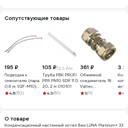
Сопутствующие товары
195 ₽
105 ₽
361 ₽
3 3
52.5 ₽/м
Подводка к
Труба РВК PROFI
Обжимной
Коак
смесителю (пара;
PPR PN10 SDR 11 D
соединитель 16
комп
0.6 м; 1/2F-M10)
20, 2 м 010101
Valtec
анти
VRT 521795
VTm.303.N.001616
WERT
4.8
(152)
4.3
(60)
5
(11)
4.
7104
Coaxi
О товаре
Конденсационный настенный котел Baxi LUNA Platinum+ 33