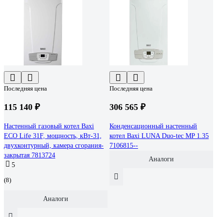
Последняя цена
Последняя цена
115 140 ₽
306 565 ₽
Настенный газовый котел Baxi
Конденсационный настенный
ECO Life 31F, мощность, кВт-31,
котел Baxi LUNA Duo-tec MP 1.35
двухконтурный, камера сгорания-
7106815--
закрытая 7813724
Аналоги
5
(8)
Аналоги