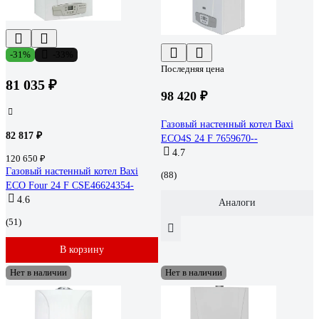
-31%
-33%
Последняя цена
81 035 ₽
98 420 ₽
Газовый настенный котел Baxi
82 817 ₽
ECO4S 24 F 7659670--
4.7
120 650 ₽
Газовый настенный котел Baxi
(88)
ECO Four 24 F CSE46624354-
4.6
Аналоги
(51)
В корзину
Нет в наличии
Нет в наличии