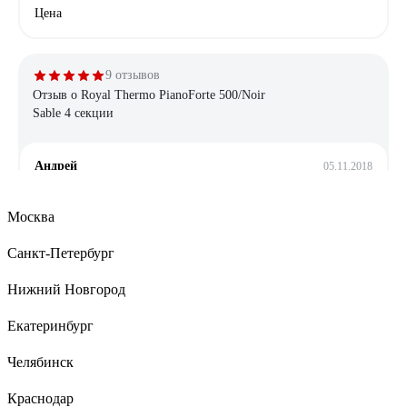
Цена
9 отзывов
Отзыв о Royal Thermo PianoForte 500/Noir
Sable 4 секции
Андрей
05.11.2018
PianoForte 500 выбрали по совету дизайнера, который нам
проект квартиры делал и внес в него эти батареи. Что могу
Москва
сказать: их внешний вид - далеко не единственное
достоинство. Производятся радиаторы в Италии, на них дает
Санкт-Петербург
гарантия, все изделия страхуются, плюс у них хорошие
показатели теплоотдачи. Цена не кусается. Информация для
Нижний Новгород
тех, кто разбирается: коллектор полностью стальной!
Екатеринбург
Челябинск
23 отзыва
Отзыв о Royal Thermo AQUATEC INOX
Краснодар
RTWX-F 100