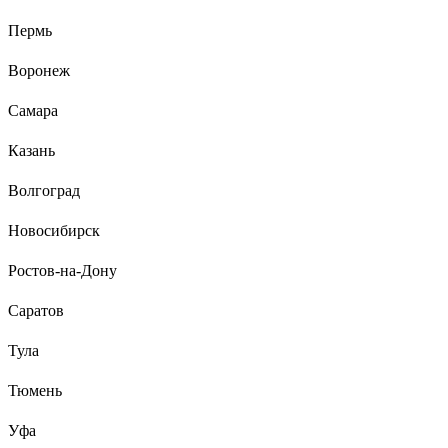
Пермь
Денис .
30.01.2023
Воронеж
Цена. Время нагрева 50 С, примерно минут 10 - 15. Хорошая
инструкция по установке, сделать можно все самому.
Самара
Присутствует тэн 2 кВ, но как с ним работает сказать
трудно(не проверял).
Казань
Волгоград
Новосибирск
Ростов-на-Дону
Саратов
Тула
Тюмень
Уфа