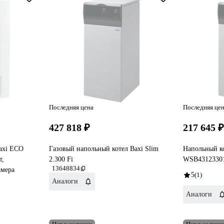
Последняя цена
Последняя це
427 818 ₽
217 645 
axi ECO
Газовый напольный котел Baxi Slim
Напольный к
т,
2.300 Fi
WSB4312330
13648834
амера
5
(1)
Аналоги
Аналоги