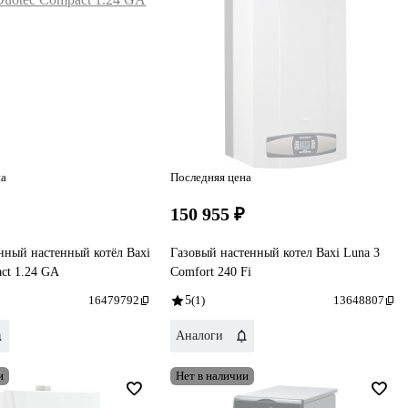
на
Последняя цена
₽
150 955 ₽
нный настенный котёл Baxi
Газовый настенный котел Baxi Luna 3
ct 1.24 GA
Comfort 240 Fi
16479792
5
(1)
13648807
Аналоги
и
Нет в наличии