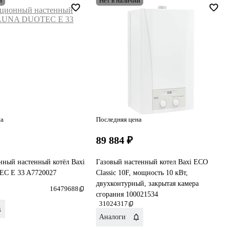
и
Нет в наличии
на
Последняя цена
₽
89 884 ₽
нный настенный котёл Baxi
Газовый настенный котел Baxi ECO
C E 33 A7720027
Classic 10F, мощность 10 кВт,
двухконтурный, закрытая камера
16479688
сгорания 100021534
31024317
Аналоги