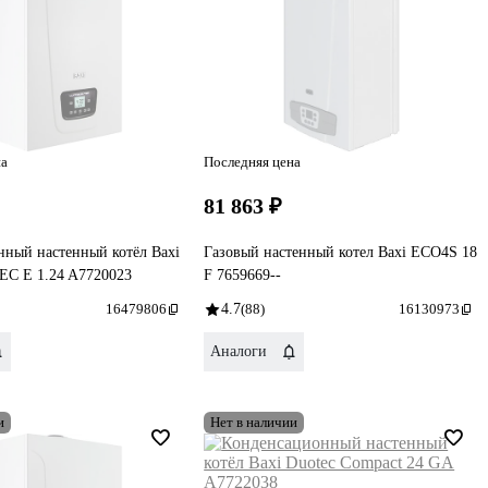
на
Последняя цена
₽
81 863 ₽
нный настенный котёл Baxi
Газовый настенный котел Baxi ECO4S 18
C E 1.24 A7720023
F 7659669--
16479806
4.7
(88)
16130973
Аналоги
и
Нет в наличии