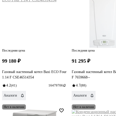
Последняя цена
Последняя цена
99 180 ₽
91 295 ₽
Газовый настенный котел Baxi ECO Four
Газовый настенный котел B
1.14 F CSE46514354
F 7659668--
4.2
(41)
16479706
4.7
(88)
Аналоги
Аналоги
Нет в наличии
Нет в наличии