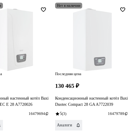
и
Нет в наличии
на
Последняя цена
₽
130 465 ₽
нный настенный котёл Baxi
Конденсационный настенный котёл Baxi
C E 28 A7720026
Duotec Compact 28 GA A7722039
16479694
5
(3)
16479789
Аналоги