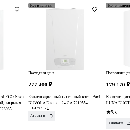
Нет в наличии
Нет в наличи
Последняя цена
Последняя це
277 400 ₽
179 170 
axi ECO Nova
Конденсационный настенный котел Baxi
Конденсацио
ый, закрытая
NUVOLA Duotec+ 24 GA 7219554
LUNA DUOTE
16479752
0023035
5
(3)
Аналоги
Аналоги