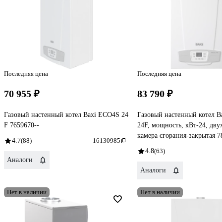
Последняя цена
Последняя цена
70 955 ₽
83 790 ₽
Газовый настенный котел Baxi ECO4S 24
Газовый настенный котел B
F 7659670--
24F, мощность, кВт-24, дв
камера сгорания-закрытая 7
4.7
(88)
16130985
4.8
(63)
Аналоги
Аналоги
Нет в наличии
Нет в наличии