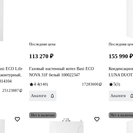
Последняя цена
Последняя це
113 270 ₽
155 990 
axi ECO Life
Газовый настенный котел Baxi ECO
Конденсацио
ухконтурный,
NOVA 31F белый 100022347
LUNA DUOTE
814104
4.4
(140)
17283600
5
(3)
25123887
Аналоги
Аналоги
Нет в наличии
Нет в наличи