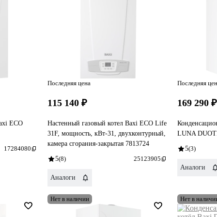
Последняя цена
Последняя це
115 140 ₽
169 290 
axi ECO
Настенный газовый котел Baxi ECO Life
Конденсацио
31F, мощность, кВт-31, двухконтурный,
LUNA DUOTE
камера сгорания-закрытая 7813724
17284080
5
(3)
5
(8)
25123905
Аналоги
Аналоги
Нет в наличии
Нет в наличи