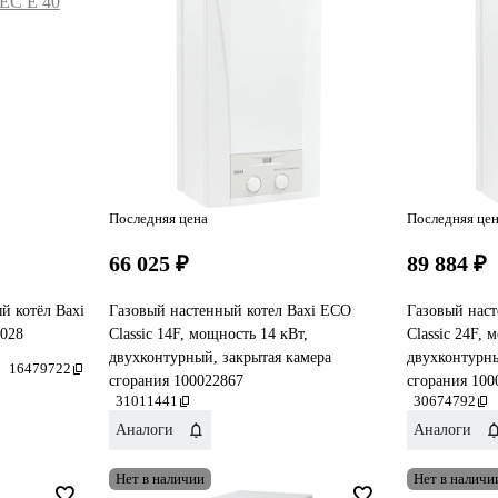
Последняя цена
Последняя це
66 025 ₽
89 884 ₽
й котёл Baxi
Газовый настенный котел Baxi ECO
Газовый нас
028
Classic 14F, мощность 14 кВт,
Classic 24F, 
двухконтурный, закрытая камера
двухконтурны
16479722
сгорания 100022867
сгорания 100
31011441
30674792
Аналоги
Аналоги
Нет в наличии
Нет в наличи