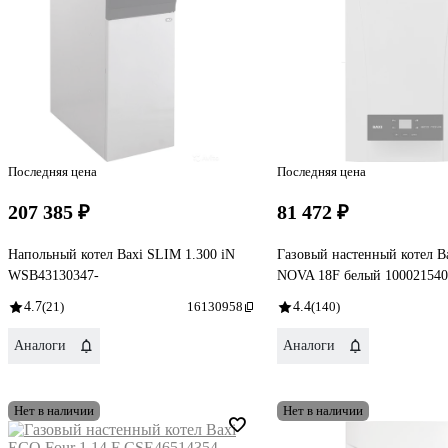
Последняя цена
Последняя цена
207 385 ₽
81 472 ₽
Напольный котел Baxi SLIM 1.300 iN
Газовый настенный котел B
WSB43130347-
NOVA 18F белый 100021540
4.7
(21)
16130958
4.4
(140)
Аналоги
Аналоги
Нет в наличии
Нет в наличии