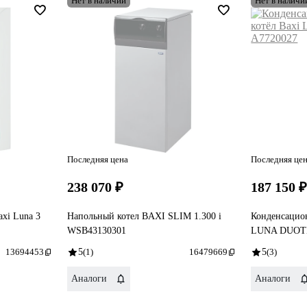
Нет в наличии
Нет в наличи
Последняя цена
Последняя це
238 070 ₽
187 150 
xi Luna 3
Напольный котел BAXI SLIM 1.300 i
Конденсацио
WSB43130301
LUNA DUOTE
13694453
5
(1)
16479669
5
(3)
Аналоги
Аналоги