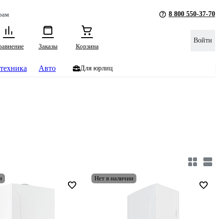
8 800 550-37-70
рам
Войти
равнение
Заказы
Корзина
техника
Авто
Для юрлиц
и
Нет в наличии