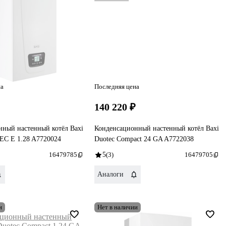
на
Последняя цена
₽
140 220 ₽
нный настенный котёл Baxi
Конденсационный настенный котёл Baxi
C E 1.28 A7720024
Duotec Compact 24 GA A7722038
16479785
5
(3)
16479705
Аналоги
и
Нет в наличии