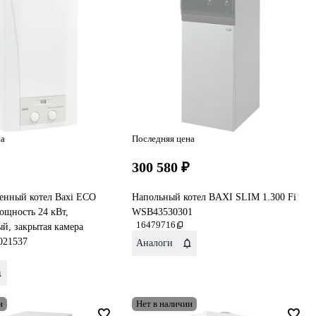
на
Последняя цена
300 580 ₽
тенный котел Baxi ECO
Напольный котел BAXI SLIM 1.300 Fi
мощность 24 кВт,
WSB43530301
16479716
й, закрытая камера
021537
Аналоги
и
Нет в наличии