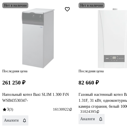
Нет в наличии
Нет в наличии
Последняя цена
Последняя цена
261 250 ₽
82 660 ₽
Напольный котел Baxi SLIM 1.300 FiN
Газовый настенный котел B
WSB43530347-
1.31F, 31 кВт, одноконтурн
камера сгорания, белый 10
3
(3)
16130922
31024395
Аналоги
Аналоги