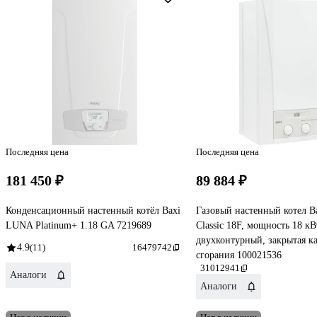
Последняя цена
Последняя цена
181 450 ₽
89 884 ₽
Конденсационный настенный котёл Baxi
Газовый настенный котел B
LUNA Platinum+ 1.18 GA 7219689
Classic 18F, мощность 18 кВ
двухконтурный, закрытая к
4.9
(11)
16479742
сгорания 100021536
31012941
Аналоги
Аналоги