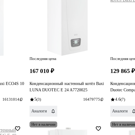
Последняя цена
Последняя це
167 010 ₽
129 865 
axi ECO4S 10
Конденсационный настенный котёл Baxi
Конденсацио
LUNA DUOTEC E 24 A7720025
Duotec Compa
16131014
5
(3)
16479775
4.6
(7)
Аналоги
Аналоги
Нет в наличии
Нет в наличи