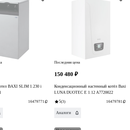
на
Последняя цена
₽
150 480 ₽
отел BAXI SLIM 1.230 i
Конденсационный настенный котёл Baxi
1
LUNA DUOTEC E 1.12 A7720022
16479771
5
(3)
16479781
Аналоги