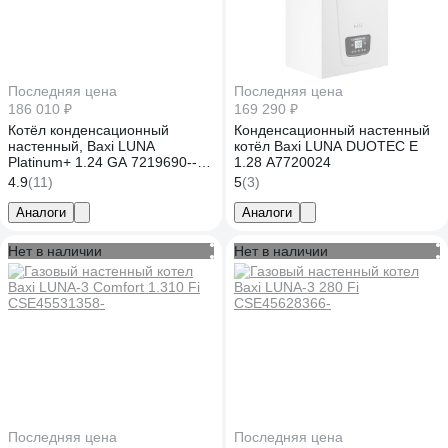
Последняя цена
Последняя цена
186 010 ₽
169 290 ₽
Котёл конденсационный
Конденсационный настенный
настенный, Baxi LUNA
котёл Baxi LUNA DUOTEC E
Platinum+ 1.24 GA 7219690--
1.28 A7720024
НС-1159765
4.9
(11)
5
(3)
Аналоги
Аналоги
Нет в наличии
Нет в наличии
Последняя цена
Последняя цена