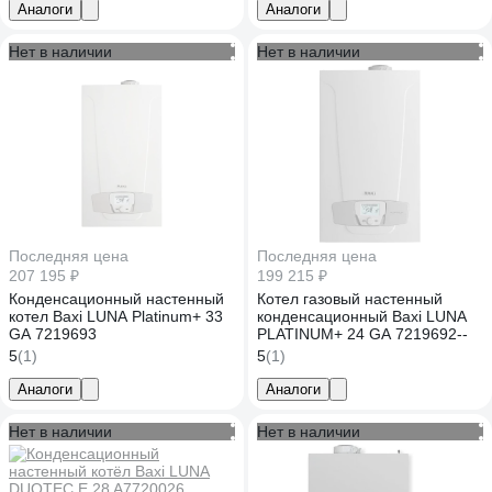
24.7 кВт, двухконтурный,
Аналоги
Аналоги
закрытая камера сгорания
A7810405
Нет в наличии
Нет в наличии
Последняя цена
Последняя цена
207 195 ₽
199 215 ₽
Конденсационный настенный
Котел газовый настенный
котел Baxi LUNA Platinum+ 33
конденсационный Baxi LUNA
GA 7219693
PLATINUM+ 24 GA 7219692--
5
(1)
5
(1)
Аналоги
Аналоги
Нет в наличии
Нет в наличии