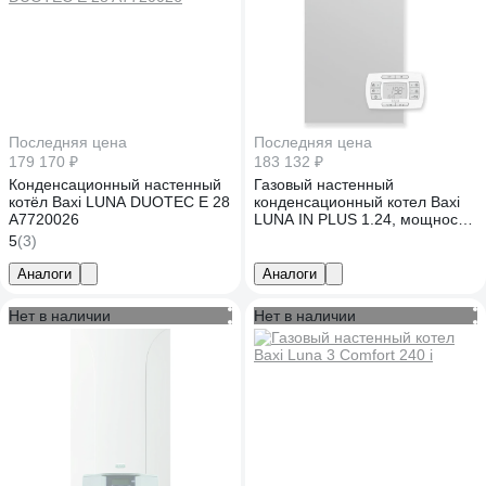
Последняя цена
Последняя цена
179 170 ₽
183 132 ₽
Конденсационный настенный
Газовый настенный
котёл Baxi LUNA DUOTEC E 28
конденсационный котел Baxi
A7720026
LUNA IN PLUS 1.24, мощность
3.4-27.4 кВт, одноконтурный,
5
(3)
закрытая камера сгорания
A7810446
Аналоги
Аналоги
Нет в наличии
Нет в наличии