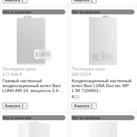
Аналоги
Аналоги
Нет в наличии
Нет в наличии
Последняя цена
Последняя цена
172 646 ₽
568 219 ₽
Газовый настенный
Конденсационный настенный
конденсационный котел Baxi
котел Baxi LUNA Duo-tec MP
LUNA AIR 24, мощность 3.4-
1.90 7104651--
20.6 кВт, двухконтурный,
4
(1)
закрытая камера сгорания
A7810404
Аналоги
Аналоги
Нет в наличии
Нет в наличии