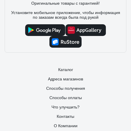
23 отзыва
Оригинальные товары с гарантией!
Установите мобильное приложение, чтобы информация
по заказам всегда была под рукой
Отзыв о Royal Thermo AQUATEC INOX RTWX-
F 100
30.01.2023
Денис .
Цена. Время нагрева 50 С, примерно минут 10 - 15.
Хорошая инструкция по установке, сделать можно все
самому. Присутствует тэн 2 кВ, но как с ним работает
сказать трудно(не проверял).
Каталог
Адреса магазинов
Способы получения
Способы оплаты
Что улучшить?
Контакты
О Компании