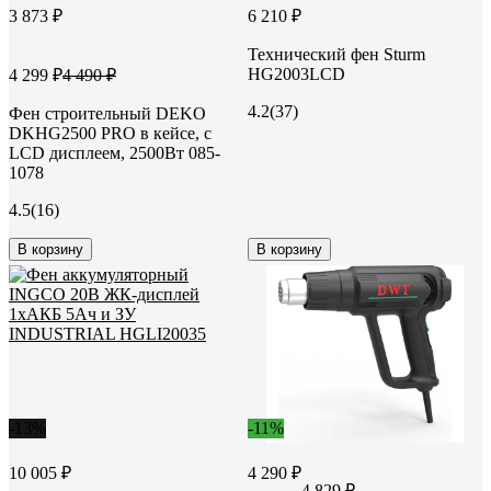
3 873 ₽
6 210 ₽
Технический фен Sturm
HG2003LCD
4 299 ₽
4 490 ₽
4.2
(37)
Фен строительный DEKO
DKHG2500 PRO в кейсе, с
LCD дисплеем, 2500Вт 085-
1078
4.5
(16)
В корзину
В корзину
-13%
-11%
10 005 ₽
4 290 ₽
4 829 ₽