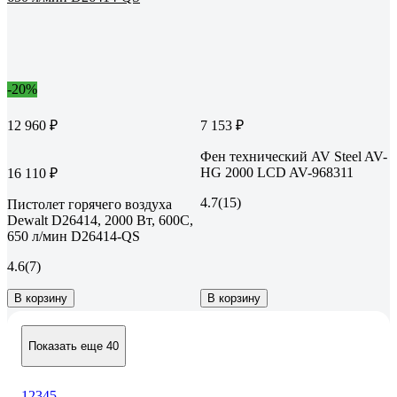
-20%
12 960 ₽
7 153 ₽
Фен технический AV Steel AV-
HG 2000 LCD AV-968311
16 110 ₽
4.7
(15)
Пистолет горячего воздуха
Dewalt D26414, 2000 Вт, 600С,
650 л/мин D26414-QS
4.6
(7)
В корзину
В корзину
Показать еще 40
1
2
3
4
5