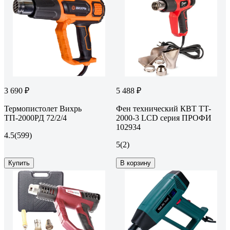
3 690 ₽
5 488 ₽
Термопистолет Вихрь
Фен технический КВТ TT-
ТП-2000РД 72/2/4
2000-3 LCD серия ПРОФИ
102934
4.5
(599)
5
(2)
Купить
В корзину