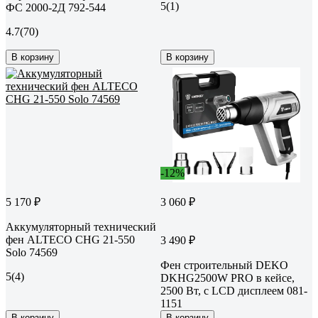
5
(1)
ФС 2000-2Д 792-544
4.7
(70)
В корзину
В корзину
-12%
5 170 ₽
3 060 ₽
Аккумуляторный технический
фен ALTECO CHG 21-550
3 490 ₽
Solo 74569
Фен строительный DEKO
5
(4)
DKHG2500W PRO в кейсе,
2500 Вт, с LCD дисплеем 081-
1151
В корзину
В корзину