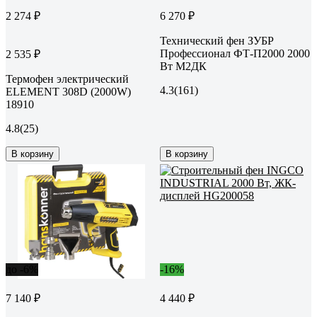
2 274 ₽
6 270 ₽
Технический фен ЗУБР
Профессионал ФТ-П2000 2000
2 535 ₽
Вт М2ДК
Термофен электрический
4.3
(161)
ELEMENT 308D (2000W)
18910
4.8
(25)
В корзину
В корзину
до -6%
-16%
7 140 ₽
4 440 ₽