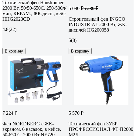
Технический фен Hanskonner
2300 Вт, 50/50-650C, 250-500л/
5 090 ₽
5 280 ₽
мин, КЕРАМ., ЖК-дисп., кейс
HHG2023CD
Строительный фен INGCO
INDUSTRIAL 2000 Вт, ЖК-
4.8
(22)
дисплей HG200058
5
(8)
В корзину
В корзину
7 224 ₽
5 570 ₽
Фен NORDBERG с ЖК-
Технический фен ЗУБР
экраном, 6 насадок, в кейсе,
ПРОФЕССИОНАЛ ФТ-П2000
50-650 С, 2000 Вт NE720
М2Д