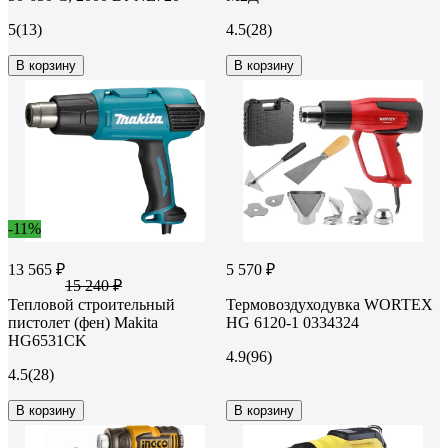
5
(13)
4.5
(28)
В корзину
В корзину
-11%
13 565 ₽
5 570 ₽
15 240 ₽
Тепловой строительный
Термовоздуходувка WORTEX
пистолет (фен) Makita
HG 6120-1 0334324
HG6531CK
4.9
(96)
4.5
(28)
В корзину
В корзину