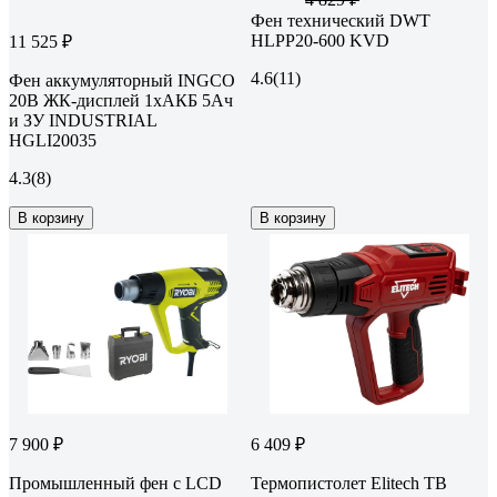
Фен технический DWT
HLPP20-600 KVD
11 525 ₽
4.6
(11)
Фен аккумуляторный INGCO
20В ЖК-дисплей 1хАКБ 5Ач
и ЗУ INDUSTRIAL
HGLI20035
4.3
(8)
В корзину
В корзину
7 900 ₽
6 409 ₽
Промышленный фен с LCD
Термопистолет Elitech ТВ