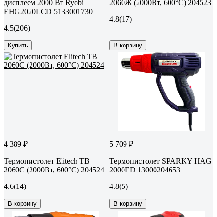
дисплеем 2000 Вт Ryobi
2060Ж (2000Вт, 600°С) 204523
EHG2020LCD 5133001730
4.8
(17)
4.5
(206)
Купить
В корзину
4 389 ₽
5 709 ₽
Термопистолет Elitech ТВ
Термопистолет SPARKY HAG
2060С (2000Вт, 600°С) 204524
2000ED 13000204653
4.6
(14)
4.8
(5)
В корзину
В корзину