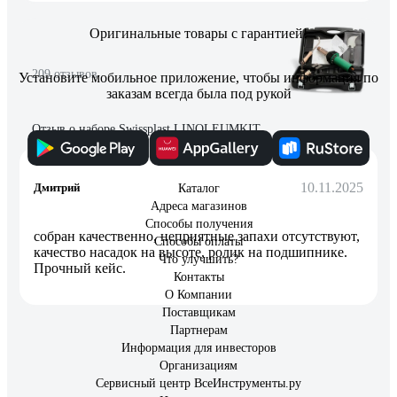
Оригинальные товары с гарантией!
209 отзывов
Установите мобильное приложение, чтобы информация по
заказам всегда была под рукой
Отзыв о наборе Swissplast LINOLEUMKIT
10.11.2025
Дмитрий
Каталог
Адреса магазинов
Способы получения
собран качественно, неприятные запахи отсутствуют,
Способы оплаты
качество насадок на высоте, ролик на подшипнике.
Что улучшить?
Прочный кейс.
Контакты
О Компании
Поставщикам
Партнерам
Информация для инвесторов
Организациям
Сервисный центр ВсеИнструменты.ру