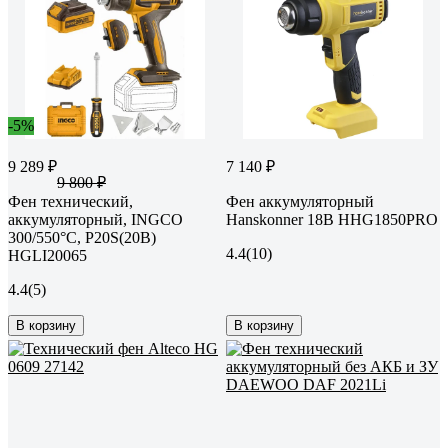
-5%
9 289 ₽
7 140 ₽
9 800 ₽
Фен технический,
Фен аккумуляторный
аккумуляторный, INGCO
Hanskonner 18В HHG1850PRO
300/550°C, P20S(20В)
4.4
(10)
HGLI20065
4.4
(5)
В корзину
В корзину