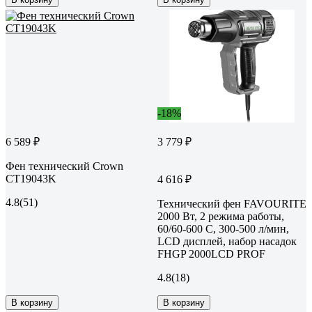
-18%
6 589 ₽
3 779 ₽
Фен технический Crown
CT19043K
4 616 ₽
4.8
(51)
Технический фен FAVOURITE
2000 Вт, 2 режима работы,
60/60-600 С, 300-500 л/мин,
LCD дисплей, набор насадок
FHGP 2000LCD PROF
4.8
(18)
В корзину
В корзину