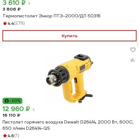
3 610 ₽
3 806 ₽
Термопистолет Энкор ПТЭ-2000/ДП 50316
4.4
(279)
Купить
-20%
12 960 ₽
16 110 ₽
Пистолет горячего воздуха Dewalt D26414, 2000 Вт, 600С,
650 л/мин D26414-QS
4.6
(7)