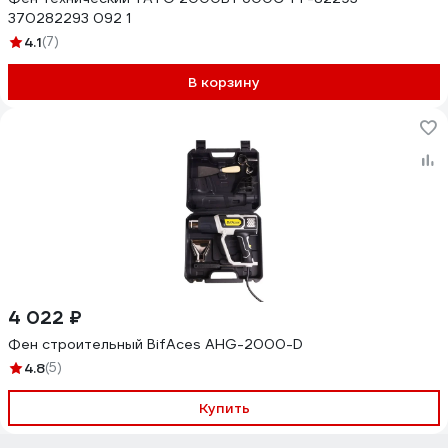
370282293 092 1
4.1
(7)
В корзину
4 022 ₽
Фен строительный BifAces AHG-2000-D
4.8
(5)
Купить