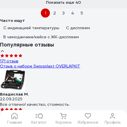
Показать еще 40
1
2
3
4
5
Часто ищут
С индикацией температуры
С дисплеем
В чемоданчике/кейсе с ЖК-дисплеем
Популярные отзывы
171 отзыв
Отзыв о наборе Swissplast OVERLAPKIT
Владислав М.
22.09.2025
Всё отлично! качество, стоимость.
11 отзывов
Отзыв о пистолете Makita LXT
Главная
Каталог
Корзина
Избранное
Профиль