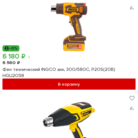
-6%
6 180 ₽
6 560 ₽
Фен технический INGCO акк, 300/580C, P20S(20В)
HGLI2058
В корзину