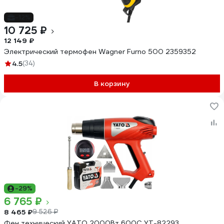
-12%
10 725 ₽
12 149 ₽
Электрический термофен Wagner Furno 500 2359352
4.5
(34)
В корзину
-29%
6 765 ₽
8 465 ₽
9 526 ₽
Фен технический YATO 2000Вт 600C YT-82293