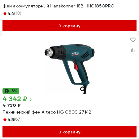
Фен аккумуляторный Hanskonner 18В HHG1850PRO
4.4
(10)
В корзину
-8%
4 342 ₽
4 730 ₽
Технический фен Alteco HG 0609 27142
4.8
(67)
В корзину