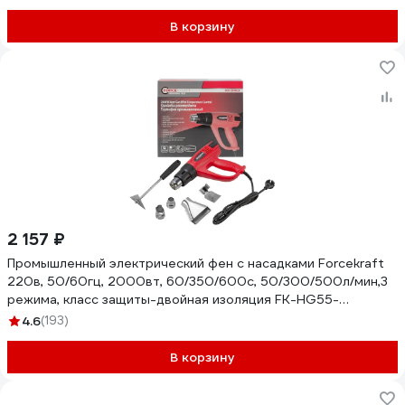
В корзину
2 157 ₽
Промышленный электрический фен с насадками Forcekraft
220в, 50/60гц, 2000вт, 60/350/600с, 50/300/500л/мин,3
режима, класс защиты-двойная изоляция FK-HG55-
2000LED(52344)
4.6
(193)
В корзину