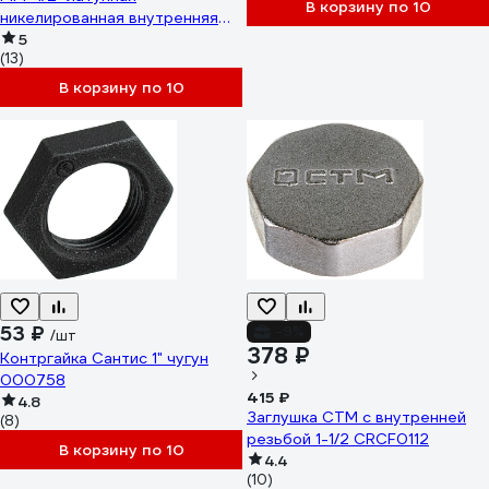
В корзину по 10
никелированная внутренняя
резьба ИС.072289
5
(13)
В корзину по 10
53 ₽
-9%
/шт
378 ₽
Контргайка Сантис 1" чугун
000758
415 ₽
4.8
Заглушка СТМ с внутренней
(8)
резьбой 1-1/2 CRCF0112
В корзину по 10
4.4
(10)