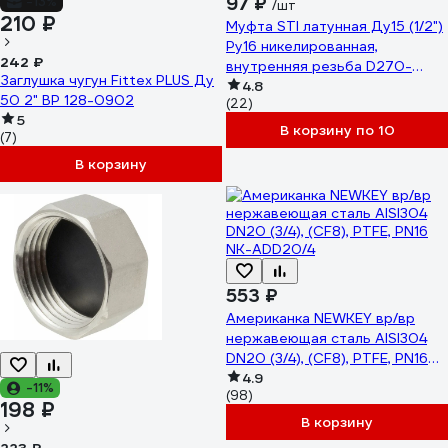
97 ₽
-13%
/шт
210 ₽
Муфта STI латунная Ду15 (1/2")
Ру16 никелированная,
242 ₽
внутренняя резьба D270-
Заглушка чугун Fittex PLUS Ду
00416
4.8
50 2" ВР 128-0902
(22)
5
В корзину по 10
(7)
В корзину
553 ₽
Американка NEWKEY вр/вр
нержавеющая сталь AISI304
DN20 (3/4), (CF8), PTFE, PN16
NK-ADD20/4
4.9
-11%
(98)
198 ₽
В корзину