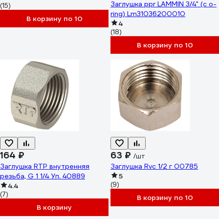
Заглушка ppr LAMMIN 3/4" (с o-
(15)
ring) Lm31036200010
В корзину по 10
4
(18)
В корзину по 10
164 ₽
63 ₽
/шт
Заглушка RTP внутренняя
Заглушка Rvc 1/2 г 00785
резьба, G 1 1/4 Уп. 40889
5
(9)
4.4
(7)
В корзину по 10
В корзину