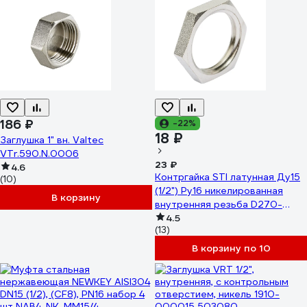
186 ₽
-22%
18 ₽
Заглушка 1" вн. Valtec
VTr.590.N.0006
23 ₽
4.6
Контргайка STI латунная Ду15
(10)
(1/2") Ру16 никелированная
В корзину
внутренняя резьба D270-
00396
4.5
(13)
В корзину по 10