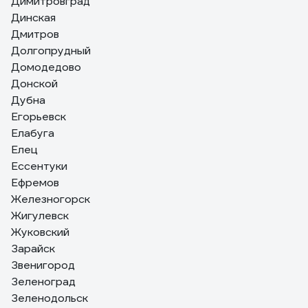
Димитровград
Динская
Дмитров
Долгопрудный
Домодедово
Донской
Дубна
Егорьевск
Елабуга
Елец
Ессентуки
Ефремов
Железногорск
Жигулевск
Жуковский
Зарайск
Звенигород
Зеленоград
Зеленодольск