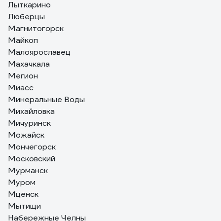
Лыткарино
Люберцы
Магнитогорск
Майкоп
Малоярославец
Махачкала
Мегион
Миасс
Минеральные Воды
Михайловка
Мичуринск
Можайск
Мончегорск
Московский
Мурманск
Муром
Мценск
Мытищи
Набережные Челны