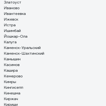
Златоуст
Иваново
Ивантеевка
Ижевск
Истра
Ишимбай
Йошкар-Ола
Калуга
Каменск-Уральский
Каменск-Шахтинский
Камышин
Касимов
Кашира
Кемерово
Кимры
Кингисепп
Кинешма
Киржач
Кириши