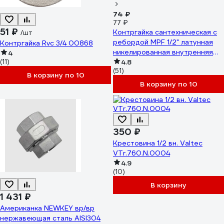
74 ₽
77 ₽
51 ₽
Контргайка сантехническая с
/шт
ребордой MPF 1/2" латунная
Контргайка Rvc 3/4 00868
никелированная внутренняя
4
(11)
резьба ИС.070626
4.8
(51)
В корзину по 10
В корзину по 10
350 ₽
Крестовина 1/2 вн. Valtec
VTr.760.N.0004
4.9
(10)
В корзину
1 431 ₽
Американка NEWKEY вр/вр
нержавеющая сталь AISI304