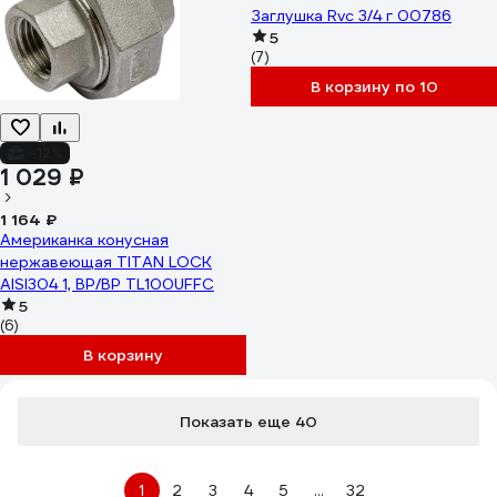
Заглушка Rvc 3/4 г 00786
5
(7)
В корзину по 10
-12%
1 029 ₽
1 164 ₽
Американка конусная
нержавеющая TITAN LOCK
AISI304 1, ВР/ВР TL100UFFC
5
(6)
В корзину
Показать еще 40
1
2
3
4
5
...
32