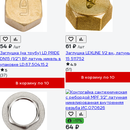
54 ₽
61 ₽
/шт
/шт
Заглушка (на трубу) LD PRIDE
Заглушка LEXLINE 1/2 вн., латунь
DN15 (1/2") ВР латунь никель в
15 511752
упаковке LD.67.504.15.2
4.9
(51)
5
(37)
В корзину по 10
В корзину по 10
-17%
64 ₽