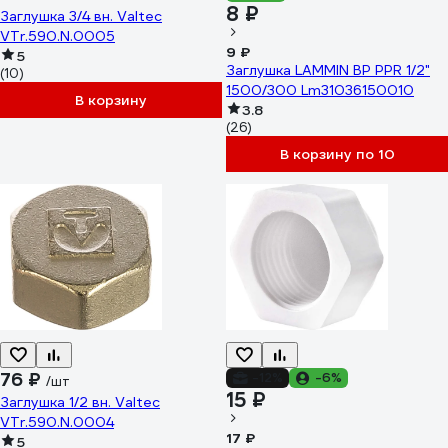
8 ₽
Заглушка 3/4 вн. Valtec
VTr.590.N.0005
9 ₽
5
Заглушка LAMMIN ВР PPR 1/2"
(10)
1500/300 Lm31036150010
В корзину
3.8
(26)
В корзину по 10
76 ₽
-12%
-6%
/шт
15 ₽
Заглушка 1/2 вн. Valtec
VTr.590.N.0004
17 ₽
5