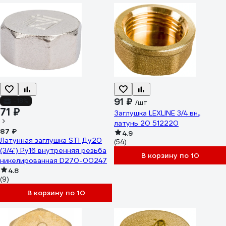
91 ₽
-18%
/шт
71 ₽
Заглушка LEXLINE 3/4 вн.,
латунь 20 512220
87 ₽
4.9
Латунная заглушка STI Ду20
(54)
(3/4") Ру16 внутренняя резьба
В корзину по 10
никелированная D270-00247
4.8
(9)
В корзину по 10