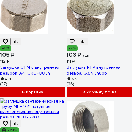
-6%
-7%
105 ₽
103 ₽
/шт
112 ₽
111 ₽
Заглушка СТМ с внутренней
Заглушка RTP внутренняя
резьбой 3/4" CRCF0034
резьба, G3/4 34866
4.8
4.9
(37)
(26)
В корзину
В корзину по 10
-19%