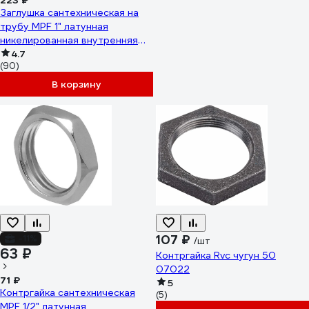
223 ₽
Заглушка сантехническая на
трубу MPF 1" латунная
никелированная внутренняя
резьба ИС.072285
4.7
(90)
В корзину
107 ₽
-11%
/шт
63 ₽
Контргайка Rvc чугун 50
07022
71 ₽
5
Контргайка сантехническая
(5)
MPF 1/2" латунная