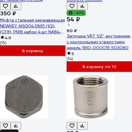
350 ₽
-10%
54 ₽
Муфта стальная нержавеющая
NEWKEY AISI304 DN15 (1/2),
60 ₽
(CF8), PN16 набор 4 шт NAB4-
Заглушка VRT 1/2", внутренняя,
NK-MM15/4
4.9
с контрольным отверстием,
(15)
никель 1910-000015 503080
В корзину
5
(14)
В корзину по 10