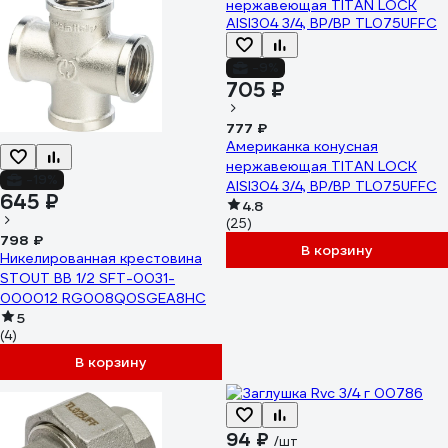
-9%
705 ₽
777 ₽
Американка конусная
нержавеющая TITAN LOCK
-19%
AISI304 3/4, ВР/ВР TL075UFFC
645 ₽
4.8
(25)
798 ₽
В корзину
Никелированная крестовина
STOUT ВВ 1/2 SFT-0031-
000012 RG008Q0SGEA8HC
5
(4)
В корзину
94 ₽
/шт