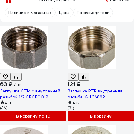
По популярности
Фильтры
Наличие в магазинах
Цена
Производители
63 ₽
121 ₽
/шт
Заглушка СТМ с внутренней
Заглушка RTP внутренняя
резьбой 1/2 CRCF0012
резьба, G 1 34862
4.9
4.5
(44)
(31)
В корзину по 10
В корзину