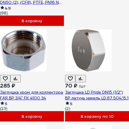
DN50 (2), (CF8), PTFE, PN16 NK-
ADD50/4
4.9
(98)
В корзину
285 ₽
70 ₽
/шт
Заглушка хром для коллектора
Заглушка LD Pride DN15 (1/2")
FAR ВР 3/4" FK 4100 34
ВР латунь никель LD.67.504.15.1
5
5
(23)
(2)
В корзину
В корзину по 10